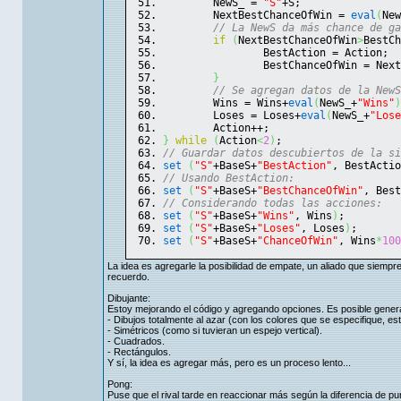
	NewS_ = 
"S"
+S;
	NextBestChanceOfWin = 
eval
(
New
// La NewS da más chance de ga
if
(
NextBestChanceOfWin
>
BestCh
		BestAction = Action;
		BestChanceOfWin = Nex
}
// Se agregan datos de la NewS
	Wins = Wins+
eval
(
NewS_+
"Wins"
)
	Loses = Loses+
eval
(
NewS_+
"Lose
	Action++;
}
while
(
Action
<
2
)
;
// Guardar datos descubiertos de la si
set
(
"S"
+BaseS+
"BestAction"
, BestActio
// Usando BestAction:
set
(
"S"
+BaseS+
"BestChanceOfWin"
, Best
// Considerando todas las acciones:
set
(
"S"
+BaseS+
"Wins"
, Wins
)
;
set
(
"S"
+BaseS+
"Loses"
, Loses
)
;
set
(
"S"
+BaseS+
"ChanceOfWin"
, Wins
*
100
La idea es agregarle la posibilidad de empate, un aliado que siempr
recuerdo.
Dibujante:
Estoy mejorando el código y agregando opciones. Es posible gener
- Dibujos totalmente al azar (con los colores que se especifique, es
- Simétricos (como si tuvieran un espejo vertical).
- Cuadrados.
- Rectángulos.
Y sí, la idea es agregar más, pero es un proceso lento...
Pong:
Puse que el rival tarde en reaccionar más según la diferencia de pu