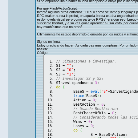
Si no explicaba iba a haber mucha decepción o enojo por lo incomple
Por qué Flash/ActionScript:
Intenté algunos otros entornos, IDES o como se llame y lenguajes 
RPG maker nunca lo probé, en aquella época estaba enganchado con
estilo novela visual pero como parte de RPGs) era con eso. Luego
suficiente libertad, y a su vez quise aprender a usar esto, por curi
hay muchísimas que no probé.
Últimamente he estado deprimido o enojado por los ruidos y el hu
Signos en línea:
Estoy practicando hacer IAs cada vez más complejas. Por un lado t
básica:
Código
// Situaciones a investigar:
S1 = 
""
;
S2 = 
"0"
;
S3 = 
"1"
;
// Investigar S3 y S2:
SInvestigandose = 
3
;
do
{
	BaseS = 
eval
(
"S"
+SInvestigando
trace
(
BaseS
)
;
	Action = 
0
;
	BestAction = 
0
;
// Usando BestAction:
	BestChanceOfWin = 
0
;
// Considerando todas las acci
	Wins = 
0
;
	Loses = 
0
;
do
{
		S = BaseS+Action;