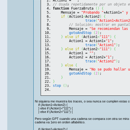
Action2 = 
""
;
// Usada repetidamente por un objeto e
function
 FuerzaBruta 
(
)
{
    Mensaje = 
"Probando "
+Action1+
" y 
if
(
Action1
<
Action2
)
{
trace
(
"Action1<Action2
// Solución; mostrar en pantal
        Mensaje = 
"Se recomiendan las 
gotoAndStop
(
2
)
;
}
else
if
(
Action1
<
"111"
)
{
        Action1 = Action1+
"1"
;
trace
(
"Action1"
)
;
}
else
if
(
Action2
<
"111"
)
{
        Action1 = 
""
;
        Action2 = Action2+
"1"
;
trace
(
"Action2"
)
;
}
else
{
        Mensaje = 
"No se pudo hallar u
gotoAndStop
(
2
)
;
}
}
stop
(
)
;
Ni siquiera me muestra los traces, o sea nunca se cumplen estas c
if (Action1<Action2) {
} else if (Action1<"111") {
} else if (Action2<"111") {
Pero según GPT cuando una cadena se compara con otra se mira el 
cadena va 1ero en orden alfabético.
if (Action1<Action2) {