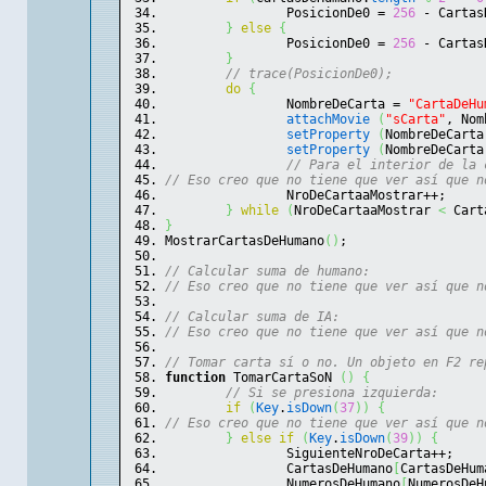
		PosicionDe0 = 
256
 - Cartas
}
else
{
		PosicionDe0 = 
256
 - Cartas
}
// trace(PosicionDe0);
do
{
		NombreDeCarta = 
"CartaDeHu
attachMovie
(
"sCarta"
, Nom
setProperty
(
NombreDeCarta
setProperty
(
NombreDeCarta
// Para el interior de la 
// Eso creo que no tiene que ver así que n
		NroDeCartaaMostrar++;
}
while
(
NroDeCartaaMostrar 
<
 Cart
}
MostrarCartasDeHumano
(
)
;
// Calcular suma de humano:
// Eso creo que no tiene que ver así que n
// Calcular suma de IA:
// Eso creo que no tiene que ver así que n
// Tomar carta sí o no. Un objeto en F2 re
function
 TomarCartaSoN 
(
)
{
// Si se presiona izquierda:
if
(
Key
.
isDown
(
37
)
)
{
// Eso creo que no tiene que ver así que n
}
else
if
(
Key
.
isDown
(
39
)
)
{
		SiguienteNroDeCarta++;
		CartasDeHumano
[
CartasDeHum
		NumerosDeHumano
[
NumerosDeH