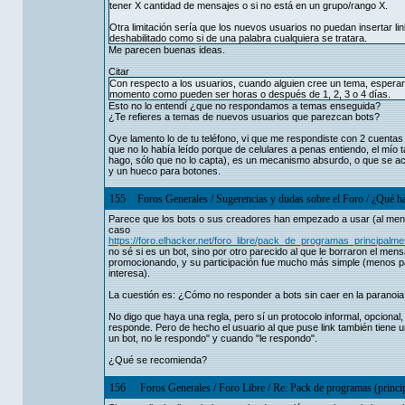
tener X cantidad de mensajes o si no está en un grupo/rango X.
Otra limitación sería que los nuevos usuarios no puedan insertar link
deshabilitado como si de una palabra cualquiera se tratara.
Me parecen buenas ideas.
Citar
Con respecto a los usuarios, cuando alguien cree un tema, espera
momento como pueden ser horas o después de 1, 2, 3 o 4 días.
Esto no lo entendí ¿que no respondamos a temas enseguida?
¿Te refieres a temas de nuevos usuarios que parezcan bots?
Oye lamento lo de tu teléfono, vi que me respondiste con 2 cuenta
que no lo había leído porque de celulares a penas entiendo, el mío 
hago, sólo que no lo capta), es un mecanismo absurdo, o que se ac
y un hueco para botones.
155
Foros Generales
/
Sugerencias y dudas sobre el Foro
/
¿Qué ha
Parece que los bots o sus creadores han empezado a usar (al menos 
caso
https://foro.elhacker.net/foro_libre/pack_de_programas_princip
no sé si es un bot, sino por otro parecido al que le borraron el me
promocionando, y su participación fue mucho más simple (menos pala
interesa).
La cuestión es: ¿Cómo no responder a bots sin caer en la paranoia
No digo que haya una regla, pero sí un protocolo informal, opcional
responde. Pero de hecho el usuario al que puse link también tiene u
un bot, no le respondo" y cuando "le respondo".
¿Qué se recomienda?
156
Foros Generales
/
Foro Libre
/
Re: Pack de programas (princip