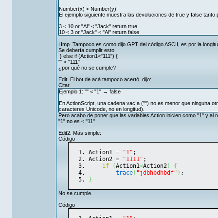
Number(x) < Number(y)
El ejemplo siguiente muestra las devoluciones de true y false tan
3 < 10 or "Al" < "Jack" return true
10 < 3 or "Jack" < "Al" return false
Hmp. Tampoco es como dijo GPT del código ASCII, es por la longit
Se debería cumplir esto
} else if (Action1<"111") {
"" < "111"
¿por qué no se cumple?
Edit: El bot de acá tampoco acertó, dijo:
Citar
Ejemplo 1: "" < "1" → false
En ActionScript, una cadena vacía ("") no es menor que ninguna ot
caracteres Unicode, no en longitud).
Pero acabo de poner que las variables Action inicien como "1" y al 
"1" no es < "11"
Edit2: Más simple:
Código
Action1 = 
"1"
;
Action2 = 
"1111"
;
if
(
Action1
<
Action2
)
{
trace
(
"jdbhbdhbdf"
)
;
}
No se cumple.
Código