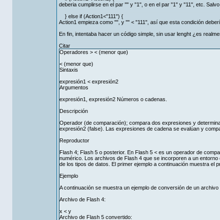
deberia cumplirse en el par "" y "1", o en el par "1" y "11", etc. S
} else if (Action1<"111") {
Action1 empieza como "", y "" < "111", así que esta condición deber
En fin, intentaba hacer un código simple, sin usar lenght ¿es realm
Citar
Operadores > < (menor que)
< (menor que)
Sintaxis
expresión1 < expresión2
Argumentos
expresión1, expresión2 Números o cadenas.
Descripción
Operador (de comparación); compara dos expresiones y determina s
expresión2 (false). Las expresiones de cadena se evalúan y comp
Reproductor
Flash 4; Flash 5 o posterior. En Flash 5 < es un operador de compa
numérico. Los archivos de Flash 4 que se incorporen a un entorno 
de los tipos de datos. El primer ejemplo a continuación muestra el 
Ejemplo
A continuación se muestra un ejemplo de conversión de un archivo
Archivo de Flash 4:
x < y
Archivo de Flash 5 convertido: