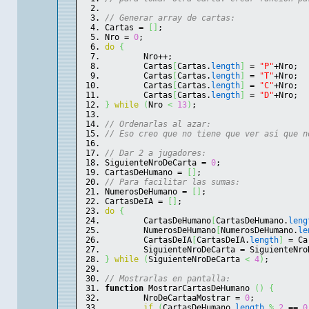
// Generar array de cartas:
Cartas = 
[
]
;
Nro = 
0
;
do
{
	Nro++;
	Cartas
[
Cartas.
length
]
 = 
"P"
+Nro;
	Cartas
[
Cartas.
length
]
 = 
"T"
+Nro;
	Cartas
[
Cartas.
length
]
 = 
"C"
+Nro;
	Cartas
[
Cartas.
length
]
 = 
"D"
+Nro;
}
while
(
Nro 
<
13
)
;
// Ordenarlas al azar:
// Eso creo que no tiene que ver así que n
// Dar 2 a jugadores:
SiguienteNroDeCarta = 
0
;
CartasDeHumano = 
[
]
;
// Para facilitar las sumas:
NumerosDeHumano = 
[
]
;
CartasDeIA = 
[
]
;
do
{
	CartasDeHumano
[
CartasDeHumano.
leng
	NumerosDeHumano
[
NumerosDeHumano.
le
	CartasDeIA
[
CartasDeIA.
length
]
 = Ca
	SiguienteNroDeCarta = SiguienteNro
}
while
(
SiguienteNroDeCarta 
<
4
)
;
// Mostrarlas en pantalla:
function
 MostrarCartasDeHumano 
(
)
{
	NroDeCartaaMostrar = 
0
;
if
(
CartasDeHumano.
length
%
2
 == 
0