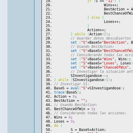
if
(
S == 
"11"
)
{
			Wins++;
			BestAction = 
			BestChanceOfW
}
else
{
			Loses++;
}
		Action++;
}
while
(
Action
<
2
)
;
// Guardar datos descubiertos 
set
(
"S"
+BaseS+
"BestAction"
, B
// Usando BestAction:
set
(
"S"
+BaseS+
"BestChanceOfWi
// Considerando todas las acci
set
(
"S"
+BaseS+
"Wins"
, Wins
)
;
set
(
"S"
+BaseS+
"Loses"
, Loses
)
set
(
"S"
+BaseS+
"ChanceOfWin"
, 
// Investigar la situación ant
	SInvestigandose--;
}
while
(
SInvestigandose
>
1
)
;
// Investigar S1:
BaseS = 
eval
(
"S"
+SInvestigandose
)
;
trace
(
BaseS
)
;
Action = 
0
;
BestAction = 
""
;
// Usando BestAction:
BestChanceOfWin = 
0
;
// Considerando todas las acciones:
Wins = 
0
;
Loses = 
0
;
do
{
	S = BaseS+Action;