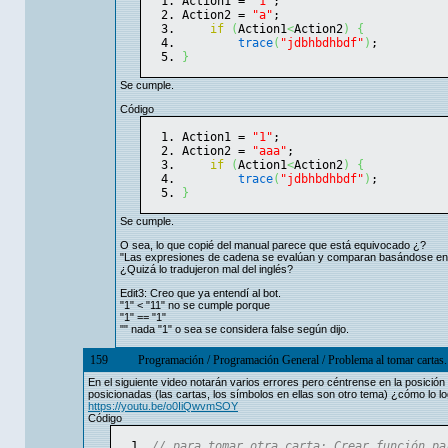
Action1 = 
"1"
;
Action2 = 
"a"
;
if
(
Action1
<
Action2
)
{
trace
(
"jdbhbdhbdf"
)
;
}
Se cumple.
Código
Action1 = 
"1"
;
Action2 = 
"aaa"
;
if
(
Action1
<
Action2
)
{
trace
(
"jdbhbdhbdf"
)
;
}
Se cumple.
O sea, lo que copié del manual parece que está equivocado ¿?
"Las expresiones de cadena se evalúan y comparan basándose en 
¿Quizá lo tradujeron mal del inglés?
Edit3: Creo que ya entendí al bot.
"1" < "11" no se cumple porque
"1" == "1"
"" nada "1" o sea se considera false según dijo.
159
Programación
/
Programación General
/
Problema al tomar cartas.
En el siguiente video notarán varios errores pero céntrense en la posición 
posicionadas (las cartas, los símbolos en ellas son otro tema) ¿cómo lo l
https://youtu.be/o0IiQwvmSOY
Código
// para tomar otra carta: Crear función pa