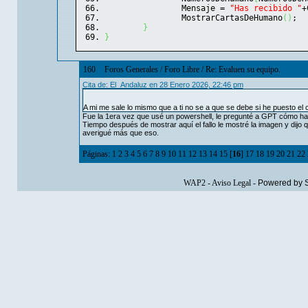
		Mensaje = 
"Has recibido "
+
		MostrarCartasDeHumano
(
)
;
}
}
160
Foros Generales
/
Foro Libre
/
Re: Evaluen su equipo.
Cita de: El_Andaluz en 28 Enero 2026, 22:46 pm
A mi me sale lo mismo que a ti no se a que se debe si he puesto 
Fue la 1era vez que usé un powershell, le pregunté a GPT cómo ha
Tiempo después de mostrar aquí el fallo le mostré la imagen y dij
averigué más que eso.
Páginas:
1
2
3
4
5
6
7
8
9
10
11
12
13
14
15
[
16
]
17
18
19
20
21
22
WAP2
-
Aviso Legal
-
Powered by 