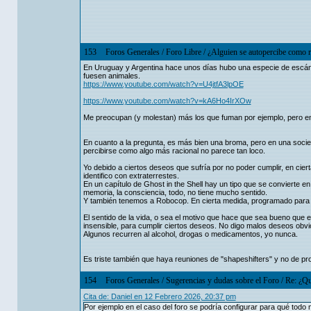
153
Foros Generales
/
Foro Libre
/
¿Alguien se autopercibe como 
En Uruguay y Argentina hace unos días hubo una especie de escánd
fuesen animales.
https://www.youtube.com/watch?v=U4jtfA3lpOE
https://www.youtube.com/watch?v=kA6Ho4IrXOw
Me preocupan (y molestan) más los que fuman por ejemplo, pero en 
En cuanto a la pregunta, es más bien una broma, pero en una soc
percibirse como algo más racional no parece tan loco.
Yo debido a ciertos deseos que sufría por no poder cumplir, en ci
identifico con extraterrestes.
En un capítulo de Ghost in the Shell hay un tipo que se convierte 
memoria, la consciencia, todo, no tiene mucho sentido.
Y también tenemos a Robocop. En cierta medida, programado para pr
El sentido de la vida, o sea el motivo que hace que sea bueno que e
insensible, para cumplir ciertos deseos. No digo malos deseos obvi
Algunos recurren al alcohol, drogas o medicamentos, yo nunca.
Es triste también que haya reuniones de "shapeshifters" y no de p
154
Foros Generales
/
Sugerencias y dudas sobre el Foro
/
Re: ¿Qu
Cita de: Danielㅤ en 12 Febrero 2026, 20:37 pm
Por ejemplo en el caso del foro se podría configurar para qué todo 