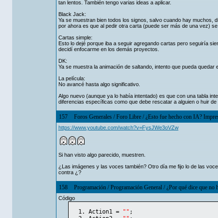
tan lentos. También tengo varias ideas a aplicar.
Black Jack:
Ya se muestran bien todos los signos, salvo cuando hay muchos, di
por ahora es que al pedir otra carta (puede ser más de una vez) se
Cartas simple:
Esto lo dejé porque iba a seguir agregando cartas pero seguiría s
decidí enfocarme en los demás proyectos.
DK:
Ya se muestra la animación de saltando, intento que pueda quedar 
La película:
No avancé hasta algo significativo.
Algo nuevo (aunque ya lo había intentado) es que con una tabla inte
diferencias específicas como que debe rescatar a alguien o huir de 
157
Foros Generales
/
Foro Libre
/
¿Esto fue hecho con IA? Impresi
https://www.youtube.com/watch?v=FysJWe3oVZw
Si han visto algo parecido, muestren.
¿Las imágenes y las voces también? Otro día me fijo lo de las voce
contra ¿?
158
Programación
/
Programación General
/
¿Por qué dice que no h
Código
Action1 = 
""
;