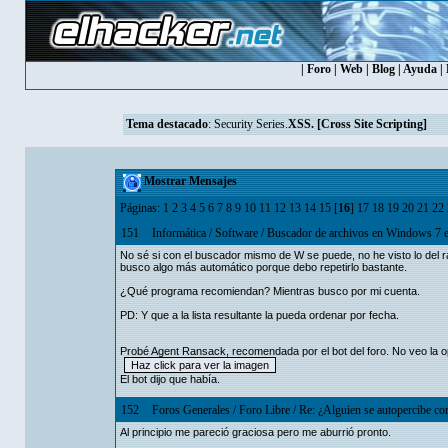
|
Foro
|
Web
|
Blog
|
Ayuda
|
Tema destacado
:
Security Series.
XSS. [Cross Site Scripting]
Mostrar Mensajes
Páginas:
1
2
3
4
5
6
7
8
9
10
11
12
13
14
15
[
16
]
17
18
19
20
21
22
151
Informática
/
Software
/
Buscador de archivos en Windows 7 en
No sé si con el buscador mismo de W se puede, no he visto lo del 
busco algo más automático porque debo repetirlo bastante.
¿Qué programa recomiendan? Mientras busco por mi cuenta.
PD: Y que a la lista resultante la pueda ordenar por fecha.
Probé Agent Ransack, recomendada por el bot del foro. No veo la opc
El bot dijo que había.
152
Foros Generales
/
Foro Libre
/
Re: ¿Alguien se autopercibe co
Al principio me pareció graciosa pero me aburrió pronto.