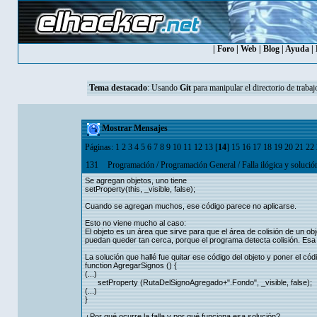
|
Foro
|
Web
|
Blog
|
Ayuda
|
Tema destacado
:
Usando
Git
para manipular el directorio de trabaj
Mostrar Mensajes
Páginas:
1
2
3
4
5
6
7
8
9
10
11
12
13
[
14
]
15
16
17
18
19
20
21
22
131
Programación
/
Programación General
/
Falla ilógica y solució
Se agregan objetos, uno tiene
setProperty(this, _visible, false);
Cuando se agregan muchos, ese código parece no aplicarse.
Esto no viene mucho al caso:
El objeto es un área que sirve para que el área de colisión de un o
puedan queder tan cerca, porque el programa detecta colisión. Esa 
La solución que hallé fue quitar ese código del objeto y poner el có
function AgregarSignos () {
(...)
setProperty (RutaDelSignoAgregado+".Fondo", _visible, false);
(...)
}
¿Por qué ocurre la falla y por qué funciona esa solución?