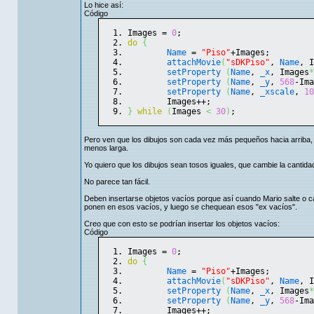
Lo hice así:
Código
Images = 
0
;
do
{
Name
 = 
"Piso"
+Images;
attachMovie
(
"sDKPiso"
, 
Name
, I
setProperty
(
Name
, 
_x
, Images
*
setProperty
(
Name
, 
_y
, 
568
-Ima
setProperty
(
Name
, 
_xscale
, 
10
	Images++;
}
while
(
Images 
<
30
)
;
Pero ven que los dibujos son cada vez más pequeños hacia arriba,
menos larga.
Yo quiero que los dibujos sean tosos iguales, que cambie la cantida
No parece tan fácil.
Deben insertarse objetos vacíos porque así cuando Mario salte o 
ponen en esos vacíos, y luego se chequean esos "ex vacíos".
Creo que con esto se podrían insertar los objetos vacíos:
Código
Images = 
0
;
do
{
Name
 = 
"Piso"
+Images;
attachMovie
(
"sDKPiso"
, 
Name
, I
setProperty
(
Name
, 
_x
, Images
*
setProperty
(
Name
, 
_y
, 
568
-Ima
	Images++;