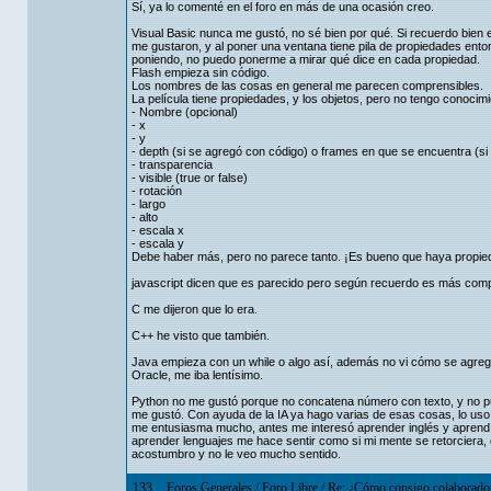
Sí, ya lo comenté en el foro en más de una ocasión creo.
Visual Basic nunca me gustó, no sé bien por qué. Si recuerdo bien
me gustaron, y al poner una ventana tiene pila de propiedades en
poniendo, no puedo ponerme a mirar qué dice en cada propiedad.
Flash empieza sin código.
Los nombres de las cosas en general me parecen comprensibles.
La película tiene propiedades, y los objetos, pero no tengo conocimi
- Nombre (opcional)
- x
- y
- depth (si se agregó con código) o frames en que se encuentra (si
- transparencia
- visible (true or false)
- rotación
- largo
- alto
- escala x
- escala y
Debe haber más, pero no parece tanto. ¡Es bueno que haya propied
javascript dicen que es parecido pero según recuerdo es más comp
C me dijeron que lo era.
C++ he visto que también.
Java empieza con un while o algo así, además no vi cómo se agrega
Oracle, me iba lentísimo.
Python no me gustó porque no concatena número con texto, y no pude
me gustó. Con ayuda de la IA ya hago varias de esas cosas, lo uso 
me entusiasma mucho, antes me interesó aprender inglés y aprendí
aprender lenguajes me hace sentir como si mi mente se retorciera
acostumbro y no le veo mucho sentido.
133
Foros Generales
/
Foro Libre
/
Re: ¿Cómo consigo colaboradore