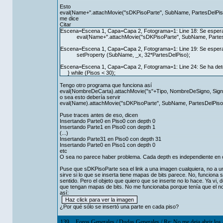
Esto
eval(Name+".attachMovie("sDKPisoParte", SubName, PartesDelPiso
me dice
Citar
Escena=Escena 1, Capa=Capa 2, Fotograma=1: Line 18: Se espera ')
eval(Name+".attachMovie("sDKPisoParte", SubName, PartesD
Escena=Escena 1, Capa=Capa 2, Fotograma=1: Line 19: Se espera 
setProperty (SubName, _x, 32*PartesDelPiso);
Escena=Escena 1, Capa=Capa 2, Fotograma=1: Line 24: Se ha dete
} while (Pisos < 30);
Tengo otro programa que funciona así
eval(NombreDeCarta).attachMovie("s"+Tipo, NombreDeSigno, Sig
o sea esto debería servir
eval(Name).attachMovie("sDKPisoParte", SubName, PartesDelPiso
Puse traces antes de eso, dicen
Insertando Parte0 en Piso0 con depth 0
Insertando Parte1 en Piso0 con depth 1
(...)
Insertando Parte31 en Piso0 con depth 31
Insertando Parte0 en Piso1 con depth 0
etc
O sea no parece haber problema. Cada depth es independiente en 
Puse que sDKPisoParte sea el link a una imagen cualquiera, no a un
sirve si lo que se inserta tiene mapas de bits parece. No, funciona s
sentido. Pero el objeto que quiero que se inserte no lo hace. Ya vi, 
que tengan mapas de bits. No me funcionaba porque tenía que el no
así:
¿Por qué sólo se insertó una parte en cada piso?
139
Foros Generales
/
Dudas Generales
/
Re: No me deja abrir lo