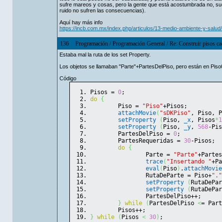
sufre mareos y cosas, pero la gente que está acostumbrada no, sue
ruido no sufren las consecuencias).
Aquí hay más info
https://incb.com.mx/index.php/articulos/13-medio-ambiente-y-sal
136
Programación
/
Programación General
/
Re: Construir pisos ca
Estaba mal la ruta de los set Property.
Los objetos se llamaban "Parte"+PartesDelPiso, pero están en Piso0, 
Código
Pisos = 
0
;
do
{
	Piso = 
"Piso"
+Pisos;
attachMovie
(
"sDKPiso"
, Piso, P
setProperty
(
Piso, 
_x
, Pisos
*
1
setProperty
(
Piso, 
_y
, 
568
-Pis
	PartesDelPiso = 
0
;
	PartesRequeridas = 
30
-Pisos;
do
{
		Parte = 
"Parte"
+Partes
trace
(
"Insertando "
+Pa
eval
(
Piso
)
.
attachMovie
		RutaDeParte = Piso+
"."
setProperty
(
RutaDePar
setProperty
(
RutaDePar
		PartesDelPiso++;
}
while
(
PartesDelPiso 
<
= Part
	Pisos++;
}
while
(
Pisos 
<
30
)
;