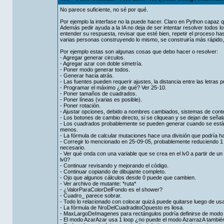
No parece suficiente, no sé por qué.
Por ejemplo la interfase no la puede hacer. Claro en Python capaz qu
Además pedir ayuda a la IA no deja de ser intentar resolver todos lo
entender su respuesta, revisar que esté bien, repetir el proceso has
varias personas construyendo lo mismo, se construiría más rápido, 
Por ejemplo estas son algunas cosas que debo hacer o resolver:
- Agregar generar circulos.
- Agregar azar con doble simetría.
- Poner modo generar todos.
- Generar hacia atrás.
- Las fuentes pueden requerir ajustes, la distancia entre las letras 
- Programar el máximo ¿de qué? Ver 25-10.
- Poner tamaños de cuadrados.
- Poner líneas (varias es posible).
- Poner rotación.
- Ajustar opciones, debido a nombres cambiados, sistemas de conte
- Los botones de cambio directo, si se cliquean y se dejan de señal
- Los cuadrados probablemente se pueden generar cuando se están 
menos.
- La fórmula de calcular mutaciones hace una división que podría ha
- Corregir lo mencionado en 25-09-05, probablemente reduciendo 1 
necesario.
- Ver qué onda con una variable que se crea en el lv0 a partir de u
lv0?
- Continuar revisando y mejorando el código.
- Continuar copiando de dibujante completo.
- Ojo que algunos cálculos desde 0 puede que cambien.
- Ver archivo de mutante: *ruta*
- ¿ValorParaColorDelFondo es el shower?
- Cuadro_ parece sobrar.
- Todo lo relacionado con colocar quizá puede quitarse luego de us
- La fórmula de NroDelCuadraditoOpuesto es liosa.
- MaxLargoDeImagenes para rectángulos podría definirse de modo m
- El modo AzarAzar usa 1 loop ¿no puede el modo AzarrazA también