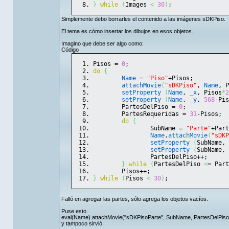
}
while
(
Images 
<
30
)
;
Simplemente debo borrarles el contenido a las imágenes sDKPiso.
El tema es cómo insertar los dibujos en esos objetos.
Imagino que debe ser algo como:
Código
Pisos = 
0
;
do
{
Name
 = 
"Piso"
+Pisos;
attachMovie
(
"sDKPiso"
, 
Name
, P
setProperty
(
Name
, 
_x
, Pisos
*
2
setProperty
(
Name
, 
_y
, 
568
-Pis
	PartesDelPiso = 
0
;
	PartesRequeridas = 
31
-Pisos;
do
{
		SubName = 
"Parte"
+Part
Name
.
attachMovie
(
"sDKP
setProperty
(
SubName, 
setProperty
(
SubName, 
		PartesDelPiso++;
}
while
(
PartesDelPiso 
<
= Part
	Pisos++;
}
while
(
Pisos 
<
30
)
;
Falló en agregar las partes, sólo agrega los objetos vacíos.
Puse esto
eval(Name).attachMovie("sDKPisoParte", SubName, PartesDelPiso
y tampoco sirvió.