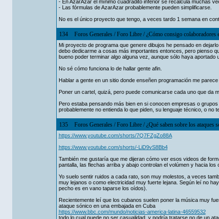
- En AzarAzar el mínimo cuadradito inferior se recalcula muchas v
- Las fórmulas de AzarAzar probablemente pueden simplificarse.
No es el único proyecto que tengo, a veces tardo 1 semana en conti
134
Foros Generales
/
Foro Libre
/
¿Cómo consigo colaboradores e
Mi proyecto de programa que genere dibujos he pensado en dejarlo
debo dedicarme a cosas más importantes entonces, pero pienso que 
bueno poder terminar algo alguna vez, aunque sólo haya aportado 
No sé cómo funciona lo de hallar gente afin.
Hablar a gente en un sitio donde enseñen programación me parece
Poner un cartel, quizá, pero puede comunicarse cada uno que da mied
Pero estaba pensando más bien en si conocen empresas o grupos e
probablemente no entienda lo que piden, su lenguaje técnico, o no t
135
Foros Generales
/
Foro Libre
/
¿Qué saben sobre los ataques s
https://www.youtube.com/shorts/7Q7FZgZo88A
https://www.youtube.com/shorts/-LiD9vS8Bb4
También me gustaría que me dijeran cómo ver esos videos de forma 
pantalla, las flechas arriba y abajo controlan el volúmen y hacia l
Yo suelo sentir ruidos a cada rato, son muy molestos, a veces tam
muy lejanos o como electricidad muy fuerte lejana. Según leí no hay
pecho es en vano taparse los oídos).
Recientemente leí que los cubanos suelen poner la música muy fue
ataque sónico en una embajada en Cuba
https://www.bbc.com/mundo/noticias-america-latina-46559532
todo lo cual puede no ser casualidad, y podría tratarse no de un a