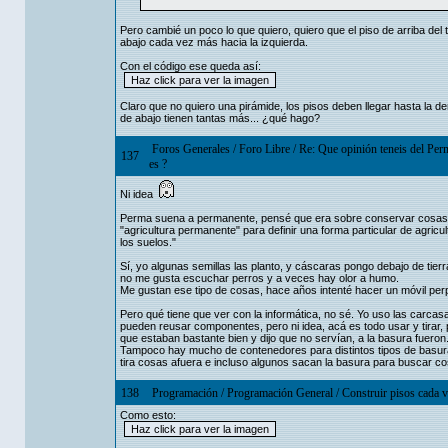
Pero cambié un poco lo que quiero, quiero que el piso de arriba del 
abajo cada vez más hacia la izquierda.
Con el código ese queda así:
Claro que no quiero una pirámide, los pisos deben llegar hasta la d
de abajo tienen tantas más... ¿qué hago?
Foros Generales
/
Foro Libre
/
Re: Que opinión teneis del Pe
137
es ?
Ni idea
Perma suena a permanente, pensé que era sobre conservar cosas, 
"agricultura permanente" para definir una forma particular de agricul
los suelos.​"
Sí, yo algunas semillas las planto, y cáscaras pongo debajo de tier
no me gusta escuchar perros y a veces hay olor a humo.
Me gustan ese tipo de cosas, hace años intenté hacer un móvil perp
Pero qué tiene que ver con la informática, no sé. Yo uso las carcas
pueden reusar componentes, pero ni idea, acá es todo usar y tirar,
que estaban bastante bien y dijo que no servían, a la basura fueron
Tampoco hay mucho de contenedores para distintos tipos de basura,
tira cosas afuera e incluso algunos sacan la basura para buscar co
138
Programación
/
Programación General
/
Construir pisos cada v
Como esto: