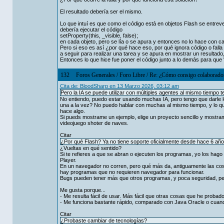
El resultado debería ser el mismo.
Lo que intuí es que como el código está en objetos Flash se entreve
debería ejecutar el código
setProperty(this, _visible, false);
en cada objeto, pero se lía o se apura y entonces no lo hace con ca
Pero si eso es así ¿por qué hace eso, por qué ignora código o falla
a seguir para realizar una tarea y se apura en mostrar un resultado,
Entonces lo que hice fue poner el código junto a lo demás para que 
132
Foros Generales
/
Foro Libre
/
Re: ¿Cómo consigo colaboradore
Cita de: BloodSharp en 13 Marzo 2026, 03:12 am
Pero la IA se puede utilizar con múltiples agentes al mismo tiempo t
No entiendo, puedo estar usando muchas IA, pero tengo que darle los 
una a la vez? No puedo hablar con muchas al mismo tiempo, y lo qu
hace algo.
Si pueds mostrame un ejemplo, elige un proyecto sencillo y mostram
videojuego shoter de naves.
Citar
¿Por qué Flash? Ya no tiene soporte oficialmente desde hace 6 años
¿Vueltas en qué sentido?
Si te refieres a que se abran o ejecuten los programas, yo los hag
Player.
En un navegador no corren, pero qué más da, antiguamente las cosa
hay programas que no requieren navegador para funcionar.
Bugs pueden tener más que otros programas, y poca seguridad, pe
Me gusta porque...
- Me resulta fácil de usar. Más fácil que otras cosas que he probado
- Me funciona bastante rápido, comparado con Java Oracle o cuand
Citar
¿Probaste cambiar de tecnologías?