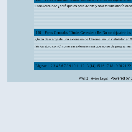
Dice AcroRd32 ¿será que es para 32 bits y sólo te funcionaría el d
140
Foros Generales
/
Dudas Generales
/
Re: No me deja abrir lo
Quizá descargaste una extensión de Chrome, no un instalador en 
Yo los abro con Chrome sin extensión así que no sé de programas
Páginas:
1
2
3
4
5
6
7
8
9
10
11
12
13
[
14
]
15
16
17
18
19
20
21
22
WAP2
-
Aviso Legal
-
Powered by 