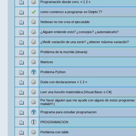
Programación desde cero.
«
1
2
»
como comienzo a programar en Delphi 7?
Netbean no me crea el ejecutuble
¿Alguien entiende esto? ¿consejos? ¿automatizarlo?
¿Medir variación de una serie? ¿obtener máxima variación?
Problema de la mochila (binaria)
Matrices
Problema Python
Duda con declaraciones
«
1
2
»
Leer una función matemática [Visual Basic o C#]
Por favor alguien que me ayude con alguno de estos programas
matlab!!!:(
Programa para estudiar programacion
PROGRAMACION
Porblema con table