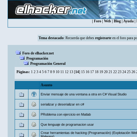
|
Foro
|
Web
|
Blog
|
Ayuda
|
Tema destacado
:
Recuerda que debes
registrarte
en el foro para p
Foro de elhacker.net
Programación
Programación General
Páginas:
1
2
3
4
5
6
7
8
9
10
11
12
13
[
14
]
15
16
17
18
19
20
21
22
23
24
25
26
Asunto
Enviar mensaje de una ventana a otra en C# Visual Studio
serializar y deserializar en c#
PRoblema con ejercicio en Matlab
Que lenguaje de programacion usar
Crear herramientas de hacking (Programación) (Explotación We
Malware)