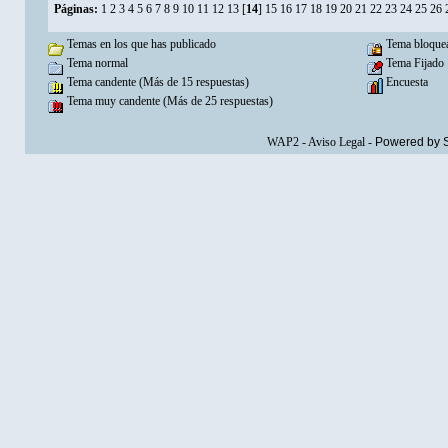
Páginas:
1
2
3
4
5
6
7
8
9
10
11
12
13
[
14
]
15
16
17
18
19
20
21
22
23
24
25
26
Temas en los que has publicado
Tema bloque
Tema normal
Tema Fijado
Tema candente (Más de 15 respuestas)
Encuesta
Tema muy candente (Más de 25 respuestas)
WAP2
-
Aviso Legal
-
Powered by 