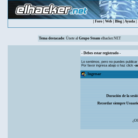
|
Foro
|
Web
|
Blog
|
Ayuda
|
Tema destacado
:
Únete al
Grupo Steam
elhacker.NET
- Debes estar registrado -
Lo sentimos, pero no puedes publicar
Por favor ingresa abajo o haz click
-a
Ingresar
Duración de la sesi
Recordar siempre Usuari
¿Ol