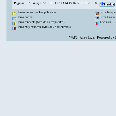
Páginas:
1
2
3
4
[
5
]
6
7
8
9
10
11
12
13
14
15
16
17
18
19
20
...
89
Temas en los que has publicado
Tema bloque
Tema normal
Tema Fijado
Tema candente (Más de 15 respuestas)
Encuesta
Tema muy candente (Más de 25 respuestas)
WAP2
-
Aviso Legal
-
Powered by 