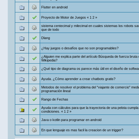
Flutter en android
Proyecto de Motor de Juegos
«
1
2
»
sistema centecimal y milecimal en cuales sistemas los robots sa
que de todo
Dlang
¿Hay juegos o desafíos que no son programables?
¿Alguien me explica parte del artículo Búsqueda de fuerza bruta
Wikipedia?
¿Qué tipo de diagrama os parece más útil en el diseño de softwa
Ayuda. ¿Cómo aprender a crear chatbots gratis?
Metodos de resolver el problema del "viajante de comercio" medi
programación lineal
Rango de Fechas
Ayuda con cálculos para que la trayectoria de una pelota cumpla 
condiciones.
«
1
2
»
Java o kotlin para programar en android
En que lenguaje es mas facil la creacion de un trigger?