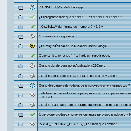
[CONSULTA] API de Whatsapp
¿El programa dice que 9999999+1 es 9999999.99999999?
¿CualEsLaMejor forma_de_nombrar?
«
1
2
»
Opiniones sobre golang?
¿Es muy difícil hacer un buscador estilo Google?
Generar lista evitando ", " al inicio sin repetir code.
Como o donde consigo la Applicacion EZQuery
¿Qué hacer cuando el diagrama de flujo es muy largo?
Como descargo submodulos de un proyecto git en formato zip ?
Hola buenas necesito ayuda para pasar un codigo para que sirv
sqlserver
¿Qué se sabe sobre un programa que imite tu forma de reaccio
Quiero que produzca números distantes pero sólo produce 0 y 9
IMAGE_OPTIONAL_HEADER, ¿Lo unico que cambia?