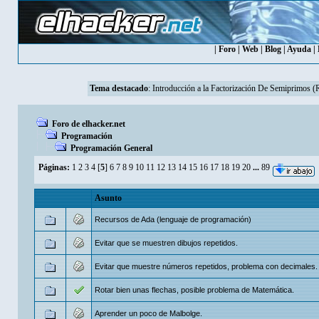
|
Foro
|
Web
|
Blog
|
Ayuda
|
Tema destacado
:
Introducción a la Factorización De Semiprimos 
Foro de elhacker.net
Programación
Programación General
Páginas:
1
2
3
4
[
5
]
6
7
8
9
10
11
12
13
14
15
16
17
18
19
20
...
89
Asunto
Recursos de Ada (lenguaje de programación)
Evitar que se muestren dibujos repetidos.
Evitar que muestre números repetidos, problema con decimales.
Rotar bien unas flechas, posible problema de Matemática.
Aprender un poco de Malbolge.