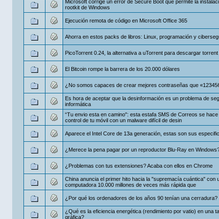
Microsoft corrige un error de Secure Boot que permite la instalac
rootkit de Windows
Ejecución remota de código en Microsoft Office 365
Ahorra en estos packs de libros: Linux, programación y ciberseg
PicoTorrent 0.24, la alternativa a uTorrent para descargar torrent
El Bitcoin rompe la barrera de los 20.000 dólares
¿No somos capaces de crear mejores contraseñas que «12345
Es hora de aceptar que la desinformación es un problema de se
informática
“Tu envio esta en camino": esta estafa SMS de Correos se hace 
control de tu móvil con un malware difícil de desin
Aparece el Intel Core de 13a generación, estas son sus especifi
¿Merece la pena pagar por un reproductor Blu-Ray en Windows
¿Problemas con tus extensiones? Acaba con ellos en Chrome
China anuncia el primer hito hacia la "supremacía cuántica" con 
computadora 10.000 millones de veces más rápida que
¿Por qué los ordenadores de los años 90 tenían una cerradura?
¿Qué es la eficiencia energética (rendimiento por vatio) en una ta
gráfica?