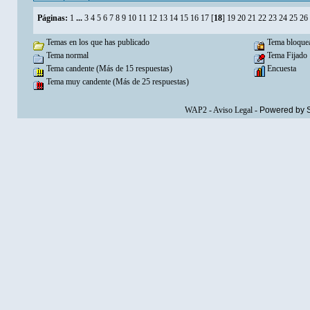
Páginas:
1
...
3
4
5
6
7
8
9
10
11
12
13
14
15
16
17
[
18
]
19
20
21
22
23
24
25
26
Temas en los que has publicado
Tema bloque
Tema normal
Tema Fijado
Tema candente (Más de 15 respuestas)
Encuesta
Tema muy candente (Más de 25 respuestas)
WAP2
-
Aviso Legal
-
Powered by 