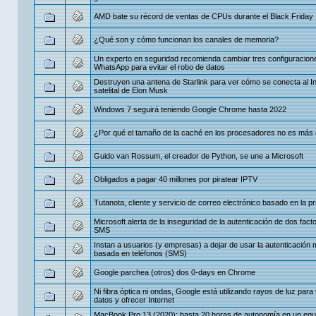
AMD bate su récord de ventas de CPUs durante el Black Friday
¿Qué son y cómo funcionan los canales de memoria?
Un experto en seguridad recomienda cambiar tres configuracion
WhatsApp para evitar el robo de datos
Destruyen una antena de Starlink para ver cómo se conecta al In
satelital de Elon Musk
Windows 7 seguirá teniendo Google Chrome hasta 2022
¿Por qué el tamaño de la caché en los procesadores no es más
Guido van Rossum, el creador de Python, se une a Microsoft
Obligados a pagar 40 millones por piratear IPTV
Tutanota, cliente y servicio de correo electrónico basado en la p
Microsoft alerta de la inseguridad de la autenticación de dos fact
SMS
Instan a usuarios (y empresas) a dejar de usar la autenticación m
basada en teléfonos (SMS)
Google parchea (otros) dos 0-days en Chrome
Ni fibra óptica ni ondas, Google está utilizando rayos de luz para 
datos y ofrecer Internet
MacBook Pro 13 (2020): hasta 20 horas de autonomía en un equ