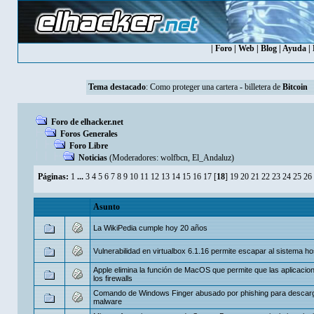
|
Foro
|
Web
|
Blog
|
Ayuda
|
Tema destacado
:
Como proteger una cartera - billetera de
Bitcoin
Foro de elhacker.net
Foros Generales
Foro Libre
Noticias
(Moderadores:
wolfbcn
,
El_Andaluz
)
Páginas:
1
...
3
4
5
6
7
8
9
10
11
12
13
14
15
16
17
[
18
]
19
20
21
22
23
24
25
26
Asunto
La WikiPedia cumple hoy 20 años
Vulnerabilidad en virtualbox 6.1.16 permite escapar al sistema ho
Apple elimina la función de MacOS que permite que las aplicacio
los firewalls
Comando de Windows Finger abusado por phishing para descar
malware