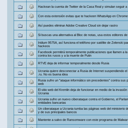
Hackean la cuenta de Twitter de la Casa Real y simulan seguir a
Con esta extensión evitas que te hackeen WhatsApp en Chrome
Así puedes eliminar Adobe Creative Cloud sin dejar rastro
Si buscas una alternativa al Bloc de notas, usa estos editores de
Iridium 9575A, así funciona el teléfono por satélite de Zelenski pa
hackeos
Facebook permitirá temporalmente publicaciones que llamen a la 
contra los rusos y a la muerte de Putin
RTVE deja de informar temporalmente desde Rusia
Ucrania quiere desconectar a Rusia de Internet suspendiendo el
.ru. No es buena idea
Rusia sufre un "ataque informático sin precedentes" contra sus 
web
El sitio web del Kremlin deja de funcionar en medio de la invasión
Ucrania
Ucrania sufre un nuevo ciberataque contra el Gobierno, el Parla
entidades bancarias
Un ciberataque a Ucrania tumba las páginas web del ministerio 
y de sus principales bancos
Mantente a salvo de Ransomware con este programa de Malwar