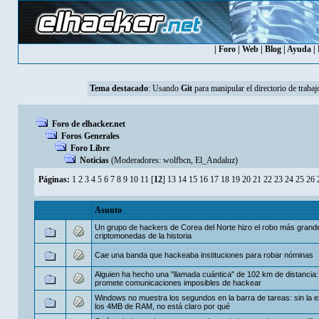
|
Foro
|
Web
|
Blog
|
Ayuda
|
Tema destacado
:
Usando
Git
para manipular el directorio de trabaj
Foro de elhacker.net
Foros Generales
Foro Libre
Noticias
(Moderadores:
wolfbcn
,
El_Andaluz
)
Páginas:
1
2
3
4
5
6
7
8
9
10
11
[
12
]
13
14
15
16
17
18
19
20
21
22
23
24
25
26
Asunto
Un grupo de hackers de Corea del Norte hizo el robo más grand
criptomonedas de la historia
Cae una banda que hackeaba instituciones para robar nóminas
Alguien ha hecho una "llamada cuántica" de 102 km de distancia:
promete comunicaciones imposibles de hackear
Windows no muestra los segundos en la barra de tareas: sin la 
los 4MB de RAM, no está claro por qué