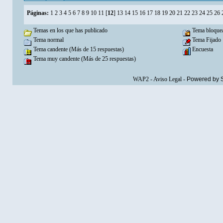
Páginas:
1
2
3
4
5
6
7
8
9
10
11
[
12
]
13
14
15
16
17
18
19
20
21
22
23
24
25
26
Temas en los que has publicado
Tema bloque
Tema normal
Tema Fijado
Tema candente (Más de 15 respuestas)
Encuesta
Tema muy candente (Más de 25 respuestas)
WAP2
-
Aviso Legal
-
Powered by 