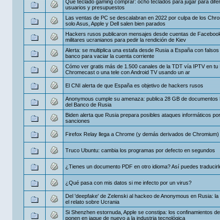
Qué teclado gaming comprar: ocho teclados para jugar para dife
usuarios y presupuestos
Las ventas de PC se descalabran en 2022 por culpa de los Chr
solo Asus, Apple y Dell salen bien parados
Hackers rusos publicaron mensajes desde cuentas de Faceboo
militares ucranianos para pedir la rendición de Kiev
Alerta: se multiplica una estafa desde Rusia a España con falso
banco para vaciar la cuenta corriente
Cómo ver gratis más de 1.500 canales de la TDT vía IPTV en tu 
Chromecast o una tele con Android TV usando un ar
El CNI alerta de que España es objetivo de hackers rusos
Anonymous cumple su amenaza: publica 28 GB de documentos
del Banco de Rusia
Biden alerta que Rusia prepara posibles ataques informáticos por
sanciones
Firefox Relay llega a Chrome (y demás derivados de Chromium)
Truco Ubuntu: cambia los programas por defecto en segundos
¿Tienes un documento PDF en otro idioma? Así puedes traducirl
¿Qué pasa con mis datos si me infecto por un virus?
Del 'deepfake' de Zelenski al hackeo de Anonymous en Rusia: la 
el relato sobre Ucrania
Si Shenzhen estornuda, Apple se constipa: los confinamientos d
ponen en jaque de nuevo a la industria tecnológica