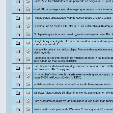
Estas 22 vulnerabilidades están poniendo en peligro tu PC: ¡actua
NordVPN te protege mejor al navegar gracias a sus funciones an
Prueba estas aplicaciones web de Adobe desde Creative Cloud
Si tienes una de estas CPU Intel tu PC es vulnerable a 16 ataqu
El chip más grande jamás creado ¿sería usado para minar Bitco
Google Analytics, ilegal en Francia: la transferencia de datos po
a las empresas de EEUU
Hacia el fin de la crisis de los chips: Foxconn dice que la escase
disminuyendo
Facebook extrae información de millones de fotos. Y se puede 
para sacar las matrículas policiales
Este 'hacker' estadounidense dejó sin internet a toda Corea del 
mientras veía 'Alien' en pijama
Un 'youtuber' chino crea la batería externa más grande, capaz d
hasta 5.000 teléfonos móviles (VIDEO)
Intel desarrolla un driver de actualización de firmware exclusivo 
Windows Vista cumple 15 años: 5 funciones que siguen en Wind
Este programa de IObit ayuda a tu discos duros a ser más rápid
Solucionado, este parche de Windows 11 hace que tu PC sea má