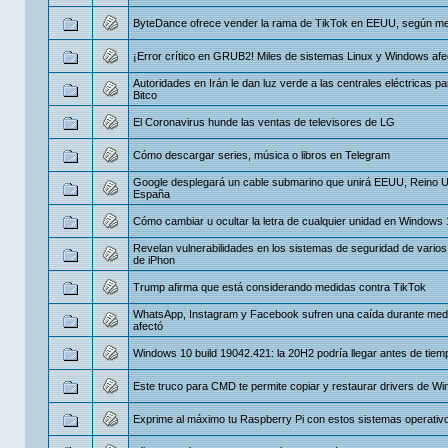
ByteDance ofrece vender la rama de TikTok en EEUU, según m
¡Error crítico en GRUB2! Miles de sistemas Linux y Windows af
Autoridades en Irán le dan luz verde a las centrales eléctricas p
Bitco
El Coronavirus hunde las ventas de televisores de LG
Cómo descargar series, música o libros en Telegram
Google desplegará un cable submarino que unirá EEUU, Reino U
España
Cómo cambiar u ocultar la letra de cualquier unidad en Windows 
Revelan vulnerabilidades en los sistemas de seguridad de vario
de iPhon
Trump afirma que está considerando medidas contra TikTok
WhatsApp, Instagram y Facebook sufren una caída durante med
afectó
Windows 10 build 19042.421: la 20H2 podría llegar antes de tiem
Este truco para CMD te permite copiar y restaurar drivers de W
Exprime al máximo tu Raspberry Pi con estos sistemas operativ