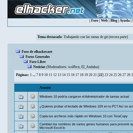
|
Foro
|
Web
|
Blog
|
Ayuda
|
Tema destacado
:
Trabajando con las ramas de git (tercera parte)
Foro de elhacker.net
Foros Generales
Foro Libre
Noticias
(Moderadores:
wolfbcn
,
El_Andaluz
)
Páginas:
1
...
7
8
9
10
11
12
13
14
15
16
17
18
19
20
21
[
22
]
23
24
25
26
27
28
2
Asunto
Windows 10 podría cargarse el Administrador de tareas actual
¿Quieres probar el teclado de Windows 10X en tu PC? Así se act
Copia tus archivos más rápido en Windows 10 con TeraCopy
Cambian los nombres de varios genes humanos para prevenir q
Microsoft Excel lo