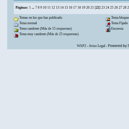
Páginas:
1
...
7
8
9
10
11
12
13
14
15
16
17
18
19
20
21
[
22
]
23
24
25
26
27
28
2
Temas en los que has publicado
Tema bloque
Tema normal
Tema Fijado
Tema candente (Más de 15 respuestas)
Encuesta
Tema muy candente (Más de 25 respuestas)
WAP2
-
Aviso Legal
-
Powered by 