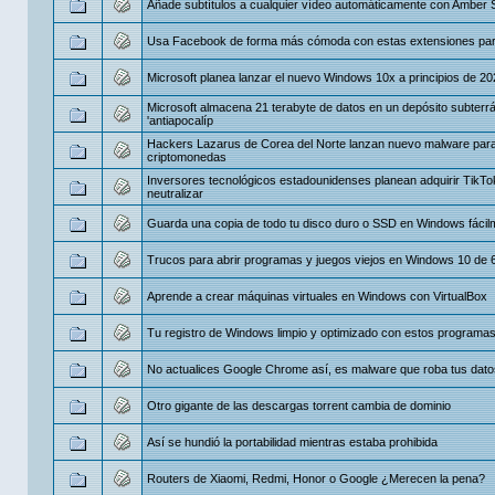
Añade subtítulos a cualquier vídeo automáticamente con Amber S
Usa Facebook de forma más cómoda con estas extensiones pa
Microsoft planea lanzar el nuevo Windows 10x a principios de 20
Microsoft almacena 21 terabyte de datos en un depósito subterr
'antiapocalíp
Hackers Lazarus de Corea del Norte lanzan nuevo malware para
criptomonedas
Inversores tecnológicos estadounidenses planean adquirir TikTo
neutralizar
Guarda una copia de todo tu disco duro o SSD en Windows fácil
Trucos para abrir programas y juegos viejos en Windows 10 de 6
Aprende a crear máquinas virtuales en Windows con VirtualBox
Tu registro de Windows limpio y optimizado con estos programa
No actualices Google Chrome así, es malware que roba tus dato
Otro gigante de las descargas torrent cambia de dominio
Así se hundió la portabilidad mientras estaba prohibida
Routers de Xiaomi, Redmi, Honor o Google ¿Merecen la pena?