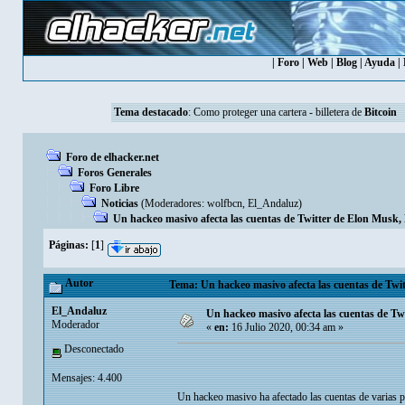
|
Foro
|
Web
|
Blog
|
Ayuda
|
Tema destacado
:
Como proteger una cartera - billetera de
Bitcoin
Foro de elhacker.net
Foros Generales
Foro Libre
Noticias
(Moderadores:
wolfbcn
,
El_Andaluz
)
Un hackeo masivo afecta las cuentas de Twitter de Elon Musk,
Páginas:
[
1
]
Autor
Tema: Un hackeo masivo afecta las cuentas de Twit
El_Andaluz
Un hackeo masivo afecta las cuentas de Tw
Moderador
«
en:
16 Julio 2020, 00:34 am »
Desconectado
Mensajes: 4.400
Un hackeo masivo ha afectado las cuentas de varias pe