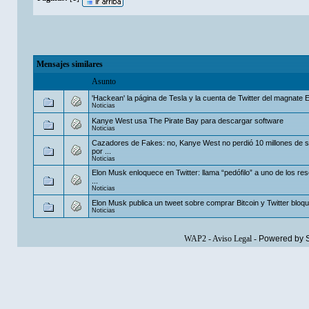
Mensajes similares
Asunto
'Hackean' la página de Tesla y la cuenta de Twitter del magnate
Noticias
Kanye West usa The Pirate Bay para descargar software
Noticias
Cazadores de Fakes: no, Kanye West no perdió 10 millones de 
por ...
Noticias
Elon Musk enloquece en Twitter: llama “pedófilo” a uno de los res
...
Noticias
Elon Musk publica un tweet sobre comprar Bitcoin y Twitter bloq
Noticias
WAP2
-
Aviso Legal
-
Powered by 