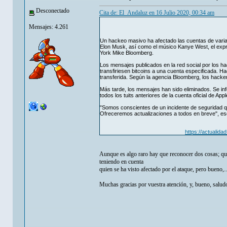
Desconectado
Cita de: El_Andaluz en 16 Julio 2020, 00:34 am
Mensajes: 4.261
Un hackeo masivo ha afectado las cuentas de varias p
Elon Musk, así como el músico Kanye West, el exp
York Mike Bloomberg.
Los mensajes publicados en la red social por los h
transfiriesen bitcoins a una cuenta especificada. H
transferida. Según la agencia Bloomberg, los hacke
Más tarde, los mensajes han sido eliminados. Se i
todos los tuits anteriores de la cuenta oficial de A
"Somos conscientes de un incidente de seguridad q
Ofreceremos actualizaciones a todos en breve", escri
https://actualid
Aunque es algo raro hay que reconocer dos cosas; que
teniendo en cuenta
quien se ha visto afectado por el ataque, pero bueno,...
Muchas gracias por vuestra atención, y, bueno, saludo