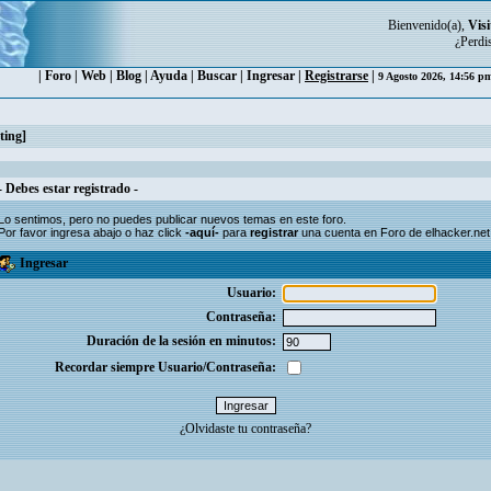
Bienvenido(a),
Visi
¿Perdi
|
Foro
|
Web
|
Blog
|
Ayuda
|
Buscar
|
Ingresar
|
Registrarse
|
9 Agosto 2026, 14:56 
ting]
- Debes estar registrado -
Lo sentimos, pero no puedes publicar nuevos temas en este foro.
Por favor ingresa abajo o haz click
-aquí-
para
registrar
una cuenta en Foro de elhacker.net
Ingresar
Usuario:
Contraseña:
Duración de la sesión en minutos:
Recordar siempre Usuario/Contraseña:
¿Olvidaste tu contraseña?