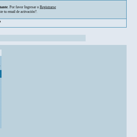
tante
. Por favor
Ingresar
o
Registrarse
ste tu
email de activación?
.
pm
.