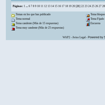
Páginas:
1
...
6
7
8
9
10
11
12
13
14
15
16
17
18
19
20
[
21
]
22
23
24
25
26
27
28
Temas en los que has publicado
Tema bloque
Tema normal
Tema Fijado
Tema candente (Más de 15 respuestas)
Encuesta
Tema muy candente (Más de 25 respuestas)
WAP2
-
Aviso Legal
-
Powered by 