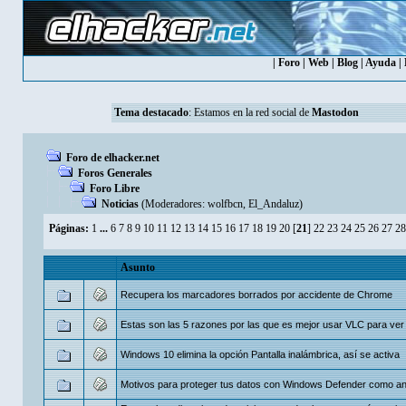
|
Foro
|
Web
|
Blog
|
Ayuda
|
Tema destacado
: Estamos en la red social de
Mastodon
Foro de elhacker.net
Foros Generales
Foro Libre
Noticias
(Moderadores:
wolfbcn
,
El_Andaluz
)
Páginas:
1
...
6
7
8
9
10
11
12
13
14
15
16
17
18
19
20
[
21
]
22
23
24
25
26
27
28
Asunto
Recupera los marcadores borrados por accidente de Chrome
Estas son las 5 razones por las que es mejor usar VLC para ver 
Windows 10 elimina la opción Pantalla inalámbrica, así se activa
Motivos para proteger tus datos con Windows Defender como ant