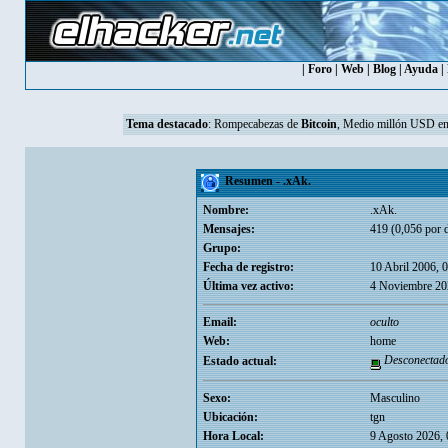
|
Foro
|
Web
|
Blog
|
Ayuda
|
Tema destacado
:
Rompecabezas de
Bitcoin
, Medio millón USD en
Resumen - .xAk.
Nombre:
.xAk.
Mensajes:
419 (0,056 por d
Grupo:
Fecha de registro:
10 Abril 2006, 
Última vez activo:
4 Noviembre 20
Email:
oculto
Web:
home
Desconectad
Estado actual:
Sexo:
Masculino
Ubicación:
tgn
Hora Local:
9 Agosto 2026, 