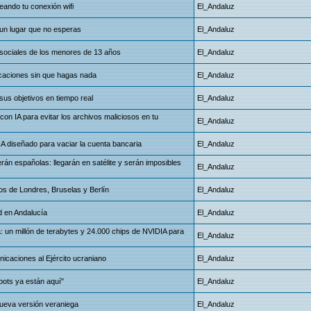
ando tu conexión wifi
El_Andaluz
 un lugar que no esperas
El_Andaluz
 sociales de los menores de 13 años
El_Andaluz
ficaciones sin que hagas nada
El_Andaluz
sus objetivos en tiempo real
El_Andaluz
on IA para evitar los archivos maliciosos en tu
El_Andaluz
 IA diseñado para vaciar la cuenta bancaria
El_Andaluz
án españolas: llegarán en satélite y serán imposibles
El_Andaluz
os de Londres, Bruselas y Berlín
El_Andaluz
ad en Andalucía
El_Andaluz
 un millón de terabytes y 24.000 chips de NVIDIA para
El_Andaluz
icaciones al Ejército ucraniano
El_Andaluz
bots ya están aquí"
El_Andaluz
 nueva versión veraniega
El_Andaluz