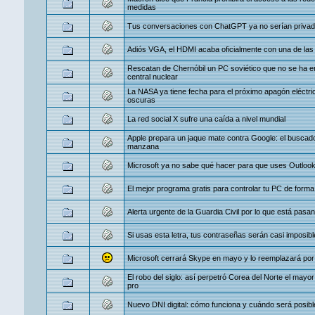
medidas
Tus conversaciones con ChatGPT ya no serían privadas
Adiós VGA, el HDMI acaba oficialmente con una de las
Rescatan de Chernóbil un PC soviético que no se ha e
central nuclear
La NASA ya tiene fecha para el próximo apagón eléctr
oscuras
La red social X sufre una caída a nivel mundial
Apple prepara un jaque mate contra Google: el buscador
manzana
Microsoft ya no sabe qué hacer para que uses Outloo
El mejor programa gratis para controlar tu PC de form
Alerta urgente de la Guardia Civil por lo que está pasa
Si usas esta letra, tus contraseñas serán casi imposibl
Microsoft cerrará Skype en mayo y lo reemplazará po
El robo del siglo: así perpetró Corea del Norte el mayor 
pro
Nuevo DNI digital: cómo funciona y cuándo será posible 