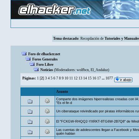
Tema destacado
: Recopilación de
Tutoriales y Manuales
Foro de elhacker.net
Foros Generales
Foro Libre
Noticias
(Moderadores:
wolfbcn
,
El_Andaluz
)
Páginas:
1
[
2
]
3
4
5
6
7
8
9
10
11
12
13
14
15
16
17
...
1077
Asunto
Comparte dos imágenes hiperrealistas creadas con IA y
"Es el fin d
Un ciberataque reivindicado por piratas informáticos r
El "FCKGW-RHQQ2-YXRKT-8TG6W-2B7Q8" de Windows 
Las cuentas de adolescentes llegan a Facebook y Mes
quién hablan