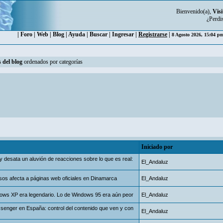
Bienvenido(a),
Visi
¿Perdi
|
Foro
|
Web
|
Blog
|
Ayuda
|
Buscar
|
Ingresar
|
Registrarse
|
8 Agosto 2026, 15:04 
 del blog
ordenados por categorías
Iniciado por
 desata un aluvión de reacciones sobre lo que es real:
El_Andaluz
usos afecta a páginas web oficiales en Dinamarca
El_Andaluz
XP era legendario. Lo de Windows 95 era aún peor
El_Andaluz
senger en España: control del contenido que ven y con
El_Andaluz