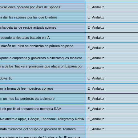
unicaciones operado por láser de SpaceX
El_Andaluz
a dar las razones por las que lo adoro
El_Andaluz
cha dejarás de recibir actualizaciones
El_Andaluz
u escudo antiestafas basado en IA
El_Andaluz
el halcón de Putin se enzarzan en público en pleno
El_Andaluz
t expone a empresas y gobiernos a ciberataques masivos
El_Andaluz
tura de los ‘hackers’ prorrusos que atacaron España por
El_Andaluz
indows 10
El_Andaluz
én la forma de leer nuestros correos
El_Andaluz
 en un mes las perderás para siempre
El_Andaluz
ducir por fin el consumo de memoria RAM
El_Andaluz
siva afecta a Apple, Google, Facebook, Telegram y Netflix
El_Andaluz
estafa miembros del equipo de gobierno de Tomares
El_Andaluz
es sociales a los menores de 15 años si la UE no toma