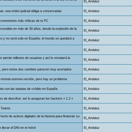
El_Andaluz
: una orden judicial obliga a conservarlas
El_Andaluz
 conexiones más míticas de tu PC
El_Andaluz
ncendido en más de 30 años, desde la explosión de la
El_Andaluz
ico y no será solo en España: el mundo se quedará a
El_Andaluz
El_Andaluz
 pierde millones de usuarios y así lo rematará la
El_Andaluz
k, pero estos dos cambios parecen muy acertados
El_Andaluz
a remota estrena versión, pero hay un problema
El_Andaluz
ndo con las tarjetas de crédito en España
El_Andaluz
es de descifrar: así lo aseguran los hackers
«
1
2
»
El_Andaluz
r Teams
El_Andaluz
hurto de activos digitales de la historia para financiar su
El_Andaluz
llevar el DNI en el móvil
El_Andaluz