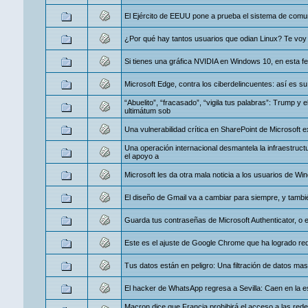
El Ejército de EEUU pone a prueba el sistema de com
¿Por qué hay tantos usuarios que odian Linux? Te voy 
Si tienes una gráfica NVIDIA en Windows 10, en esta fe
Microsoft Edge, contra los ciberdelincuentes: así es s
“Abuelito”, “fracasado”, “vigila tus palabras”: Trump y 
ultimátum sob
Una vulnerabilidad crítica en SharePoint de Microsof
Una operación internacional desmantela la infraestruc
el apoyo a
Microsoft les da otra mala noticia a los usuarios de W
El diseño de Gmail va a cambiar para siempre, y tambi
Guarda tus contraseñas de Microsoft Authenticator, o
Este es el ajuste de Google Chrome que ha logrado re
Tus datos están en peligro: Una filtración de datos ma
El hacker de WhatsApp regresa a Sevilla: Caen en la 
Macron dice que Francia prohibirá el acceso a las red