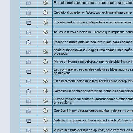
Este electrodoméstico súper común puede estar sabote
Cuidado al guardar en Word: tus archivos ahora van a
El Parlamento Europeo pide prohibir el acceso a redes
Así es la nueva función de Chrome que limpia tus noti
Interior se blinda ante los hackers rusos para conocer 
Adiós al ransomware: Google Drive añade una función c
ordenador
Microsoft bloquea un peligroso intento de phishing con
Las contraseñas espaciales cuánticas hiperseguras ser
de hackear
Un ciberataque colapsa la facturación en los aeropuert
Detenido un hacker por alterar las notas de selectivid
Europa ya tiene su primer superordenador a exaescala:
una misión cl
Cae Starlink por causas desconocidas y deja sin comun
Melania Trump alerta sobre el impacto de la IA: "Los ro
Vuelve la estafa del 'hijo en apuros', pero esta vez en