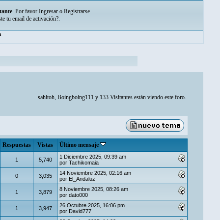
tante
. Por favor
Ingresar
o
Registrarse
ste tu
email de activación?
.
pm
sahitoh
,
Boingboing111
y 133 Visitantes están viendo este foro.
Respuestas
Vistas
Último mensaje
1 Diciembre 2025, 09:39 am
1
5,740
por
Tachikomaia
14 Noviembre 2025, 02:16 am
0
3,035
por
El_Andaluz
8 Noviembre 2025, 08:26 am
1
3,879
por
dato000
26 Octubre 2025, 16:06 pm
1
3,947
por
David777