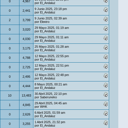
0
4,967
por
El_Andaluz
9 Junio 2025, 23:18 pm
0
2,441
por
El_Andaluz
9 Junio 2025, 02:39 am
2
3,799
por
Eleкtro
29 Mayo 2025, 01:19 am
0
3,020
por
El_Andaluz
29 Mayo 2025, 01:11 am
0
4,030
por
El_Andaluz
25 Mayo 2025, 01:28 am
0
3,175
por
El_Andaluz
12 Mayo 2025, 22:55 pm
0
4,788
por
El_Andaluz
12 Mayo 2025, 22:51 pm
0
2,725
por
El_Andaluz
12 Mayo 2025, 22:48 pm
0
2,495
por
El_Andaluz
8 Mayo 2025, 00:21 am
0
4,444
por
El_Andaluz
30 Abril 2025, 22:10 pm
10
13,483
por
Saberuneko
29 Abril 2025, 04:45 am
1
4,845
por
WHK
6 Abril 2025, 01:59 am
0
2,626
por
El_Andaluz
1 Abril 2025, 21:32 pm
0
3,255
por
El_Andaluz