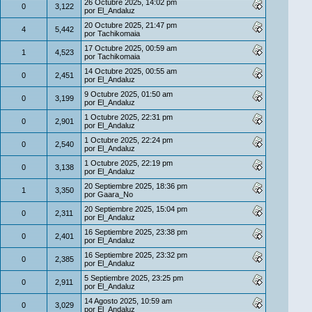
26 Octubre 2025, 14:02 pm
0
3,122
por
El_Andaluz
20 Octubre 2025, 21:47 pm
4
5,442
por
Tachikomaia
17 Octubre 2025, 00:59 am
1
4,523
por
Tachikomaia
14 Octubre 2025, 00:55 am
0
2,451
por
El_Andaluz
9 Octubre 2025, 01:50 am
0
3,199
por
El_Andaluz
1 Octubre 2025, 22:31 pm
0
2,901
por
El_Andaluz
1 Octubre 2025, 22:24 pm
0
2,540
por
El_Andaluz
1 Octubre 2025, 22:19 pm
0
3,138
por
El_Andaluz
20 Septiembre 2025, 18:36 pm
1
3,350
por
Gaara_No
20 Septiembre 2025, 15:04 pm
0
2,311
por
El_Andaluz
16 Septiembre 2025, 23:38 pm
0
2,401
por
El_Andaluz
16 Septiembre 2025, 23:32 pm
0
2,385
por
El_Andaluz
5 Septiembre 2025, 23:25 pm
0
2,911
por
El_Andaluz
14 Agosto 2025, 10:59 am
0
3,029
por
El_Andaluz