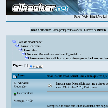
|
Foro
|
Web
|
Blog
|
Ayuda
|
Tema destacado
:
Como proteger una cartera - billetera de
Bitcoin
Foro de elhacker.net
Foros Generales
Foro Libre
Noticias
(Moderadores:
wolfbcn
,
El_Andaluz
)
Instala estos Kernel Linux si no quieres que te hackeen por Bl
Páginas:
[
1
]
Autor
Tema: Instala estos Kernel Linux si no quieres que
El_Andaluz
Instala estos Kernel Linux si no quieres 
Moderador
«
en:
19 Octubre 2020, 15:46 pm »
Desconectado
Mensajes: 4.400
Siempre se ha dicho que Linux era mucho más segur