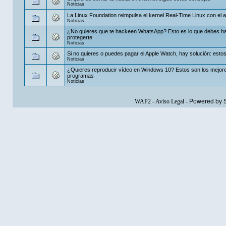
Noticias
La Linux Foundation reimpulsa el kernel Real-Time Linux con el a
Noticias
¿No quieres que te hackeen WhatsApp? Esto es lo que debes h
protegerte
Noticias
Si no quieres o puedes pagar el Apple Watch, hay solución: estos
Noticias
¿Quieres reproducir vídeo en Windows 10? Estos son los mejor
programas
Noticias
WAP2
-
Aviso Legal
-
Powered by 