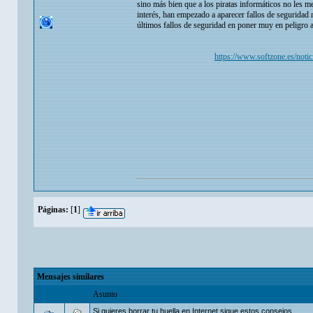
sino más bien que a los piratas informáticos no les m
interés, han empezado a aparecer fallos de seguridad
últimos fallos de seguridad en poner muy en peligro 
https://www.softzone.es/notic
Páginas:
[
1
]
Mensajes similares
Asunto
Si quieres borrar tu huella en Internet sigue estos consejos