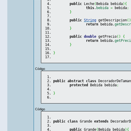
public
 Leche
(
Bebida bebida
)
{
this
.
bebida
=
 bebida
;
}
public
String
 getDescripcion
(
)
return
 bebida.
getDescr
}
public
double
 getPrecio
(
)
{
return
 bebida.
getPreci
}
}
Código
public
abstract
class
 DecoradorDeTaman
protected
 Bebida bebida
;
}
Código
public
class
 Grande 
extends
 DecoradorD
public
 Grande
(
Bebida bebida
)
{