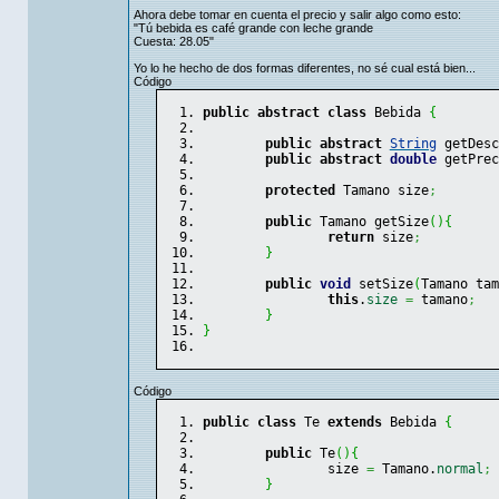
Ahora debe tomar en cuenta el precio y salir algo como esto:
"Tú bebida es café grande con leche grande
Cuesta: 28.05"
Yo lo he hecho de dos formas diferentes, no sé cual está bien...
Código
public
abstract
class
 Bebida 
{
public
abstract
String
 getDesc
public
abstract
double
 getPrec
protected
 Tamano size
;
public
 Tamano getSize
(
)
{
return
 size
;
}
public
void
 setSize
(
Tamano tam
this
.
size
=
 tamano
;
}
}
Código
public
class
 Te 
extends
 Bebida 
{
public
 Te
(
)
{
		size 
=
 Tamano.
normal
;
}