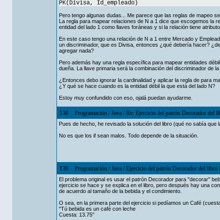
PK(Divisa, Id_empleado)
Pero tengo algunas dudas... Me parece que las reglas de mapeo se c
La regla para mapear relaciones de N a 1 dice que escogemos la rela
entidad del lado 1 como llaves foráneas y si la relación tiene atribut
En este caso tengo una relación de N a 1 entre Mercado y Emplead
un discriminador, que es Divisa, entonces ¿qué debería hacer? ¿de
agregar nada?
Pero además hay una regla específica para mapear entidades débiles q
dueña. La llave primaria será la combinación del discriminador de la 
¿Entonces debo ignorar la cardinalidad y aplicar la regla de para m
¿Y qué se hace cuando es la entidad débil la que está del lado N?
Estoy muy confundido con eso, ojalá puedan ayudarme.
138
Programación
/
Java
/
Re: Ejercicio del patrón Decorador del l
Pues de hecho, he revisado la solución del libro (qué no sabía que la
No es que los if sean malos. Todo depende de la situación.
139
Programación
/
Java
/
Ejercicio del patrón Decorador del libro
El problema original es usar el patrón Decorador para "decorar" bebi
ejercicio se hace y se explica en el libro, pero después hay una con
de acuerdo al tamaño de la bebida y el condimiento.
O sea, en la primera parte del ejercicio si pedíamos un Café (cuesta
"Tú bebida es un café con leche
Cuesta: 13.75"