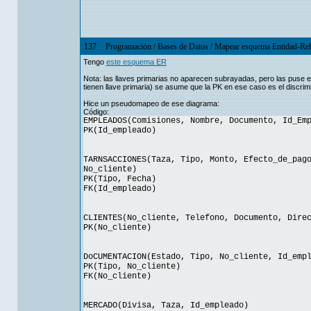
137
Programación
/
Bases de Datos
/
Mapear esquema Entidad-Rela
Tengo
este esquema ER
Nota: las llaves primarias no aparecen subrayadas, pero las puse en
tienen llave primaria) se asume que la PK en ese caso es el discrim
Hice un pseudomapeo de ese diagrama:
Código:
EMPLEADOS(Comisiones, Nombre, Documento, Id_Em
PK(Id_empleado)
TARNSACCIONES(Taza, Tipo, Monto, Efecto_de_pag
No_cliente)
PK(Tipo, Fecha)
FK(Id_empleado)
CLIENTES(No_cliente, Telefono, Documento, Dire
PK(No_cliente)
DoCUMENTACION(Estado, Tipo, No_cliente, Id_emp
PK(Tipo, No_cliente)
FK(No_cliente)
MERCADO(Divisa, Taza, Id_empleado)