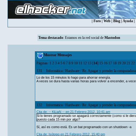
|
Foro
|
Web
|
Blog
|
Ayuda
|
Tema destacado
: Estamos en la red social de
Mastodon
Mostrar Mensajes
Páginas:
1
2
3
4
5
6
7
8
9
10
11
12
13
[
14
]
15
16
17
18
19
20
21
22
131
Informática
/
Hardware
/
Re: Apagar y prender la computadora v
Lo de los 15 minutos lo hago para ahorrar energía.
A veces se dura hasta varias horas para volver a encender, a vec
132
Informática
/
Hardware
/
Re: Apagar y prender la computadora v
Cita de: -- KiLiaN -- en 21 Febrero 2012, 10:41 am
Si lo tienes programado se apagará correctamente (como si le dier
puesto cada 15 min por algo?
Sí, así es como está. Es un bat programado con un shutdown -a
Cita de: Isótopo en 21 Febrero 2012, 15:40 pm