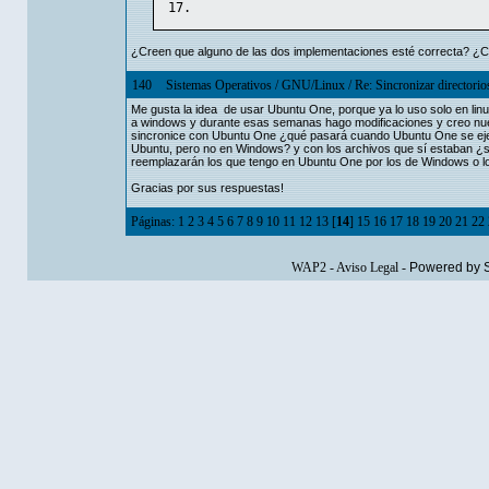
¿Creen que alguno de las dos implementaciones esté correcta? ¿C
140
Sistemas Operativos
/
GNU/Linux
/
Re: Sincronizar directori
Me gusta la idea de usar Ubuntu One, porque ya lo uso solo en lin
a windows y durante esas semanas hago modificaciones y creo nue
sincronice con Ubuntu One ¿qué pasará cuando Ubuntu One se eje
Ubuntu, pero no en Windows? y con los archivos que sí estaban ¿s
reemplazarán los que tengo en Ubuntu One por los de Windows o 
Gracias por sus respuestas!
Páginas:
1
2
3
4
5
6
7
8
9
10
11
12
13
[
14
]
15
16
17
18
19
20
21
22
WAP2
-
Aviso Legal
-
Powered by 