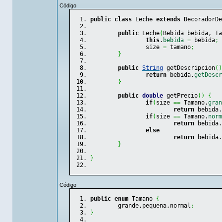
Código
public
class
 Leche 
extends
 DecoradorDe
public
 Leche
(
Bebida bebida, Ta
this
.
bebida
=
 bebida
;
		size 
=
 tamano
;
}
public
String
 getDescripcion
(
)
return
 bebida.
getDescr
}
public
double
 getPrecio
(
)
{
if
(
size 
==
 Tamano.
gran
return
 bebida.
if
(
size 
==
 Tamano.
norm
return
 bebida.
else
return
 bebida.
}
}
Código
public
enum
 Tamano 
{
	grande,pequena,normal
;
}