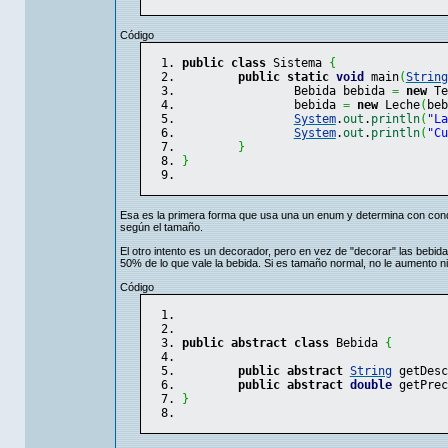
Código
public
class
 Sistema 
{
public
static
void
 main
(
String
		Bebida bebida 
=
new
 Te
		bebida 
=
new
 Leche
(
beb
System
.
out
.
println
(
"La
System
.
out
.
println
(
"Cu
}
}
Esa es la primera forma que usa una un enum y determina con condi
según el tamaño.
El otro intento es un decorador, pero en vez de "decorar" las bebi
50% de lo que vale la bebida. Si es tamaño normal, no le aumento ni
Código
public
abstract
class
 Bebida 
{
public
abstract
String
 getDesc
public
abstract
double
 getPrec
}