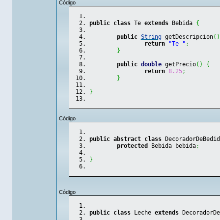
Código
public
class
 Te 
extends
 Bebida 
{
public
String
 getDescripcion
(
)
return
"Te "
;
}
public
double
 getPrecio
(
)
{
return
8.25
;
}
}
Código
public
abstract
class
 DecoradorDeBedid
protected
 Bebida bebida
;
}
Código
public
class
 Leche 
extends
 DecoradorDe