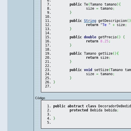
public
 Te
(
Tamano tamano
)
{
		size 
=
 tamano
;
}
public
String
 getDescripcion
(
)
return
"Te "
+
 size
;
}
public
double
 getPrecio
(
)
{
return
8.25
;
}
public
 Tamano getSize
(
)
{
return
 size
;
}
public
void
 setSize
(
Tamano tam
		size 
=
 tamano
;
}
}
Código
public
abstract
class
 DecoradorDeBedid
protected
 Bebida bebida
;
}