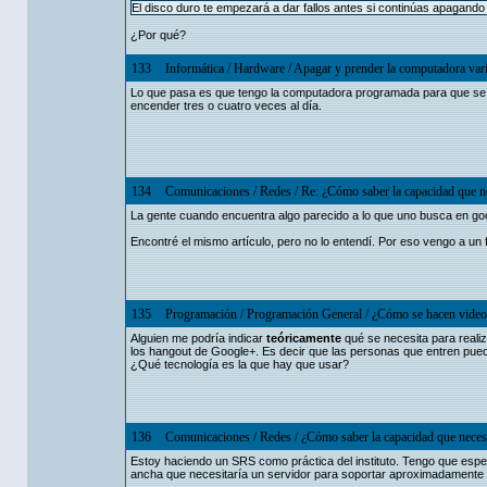
El disco duro te empezará a dar fallos antes si continúas apagando
¿Por qué?
133
Informática
/
Hardware
/
Apagar y prender la computadora varia
Lo que pasa es que tengo la computadora programada para que se a
encender tres o cuatro veces al día.
134
Comunicaciones
/
Redes
/
Re: ¿Cómo saber la capacidad que ne
La gente cuando encuentra algo parecido a lo que uno busca en go
Encontré el mismo artículo, pero no lo entendí. Por eso vengo a un
135
Programación
/
Programación General
/
¿Cómo se hacen video
Alguien me podría indicar
teóricamente
qué se necesita para realiz
los hangout de Google+. Es decir que las personas que entren pueda
¿Qué tecnología es la que hay que usar?
136
Comunicaciones
/
Redes
/
¿Cómo saber la capacidad que necesi
Estoy haciendo un SRS como práctica del instituto. Tengo que esp
ancha que necesitaría un servidor para soportar aproximadament