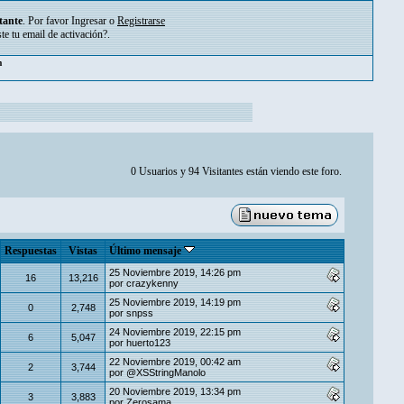
tante
. Por favor
Ingresar
o
Registrarse
ste tu
email de activación?
.
pm
0 Usuarios y 94 Visitantes están viendo este foro.
Respuestas
Vistas
Último mensaje
25 Noviembre 2019, 14:26 pm
16
13,216
por
crazykenny
25 Noviembre 2019, 14:19 pm
0
2,748
por
snpss
24 Noviembre 2019, 22:15 pm
6
5,047
por
huerto123
22 Noviembre 2019, 00:42 am
2
3,744
por
@XSStringManolo
20 Noviembre 2019, 13:34 pm
3
3,883
por
Zerosama