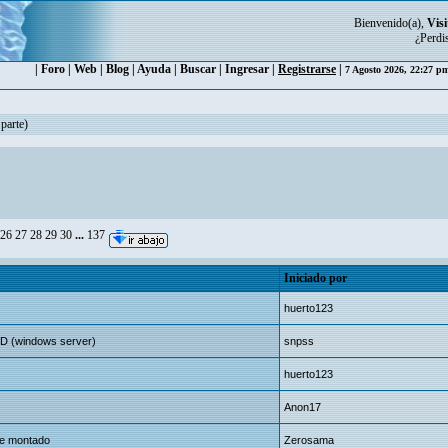
Bienvenido(a),
Visi
¿Perdi
|
Foro
|
Web
|
Blog
|
Ayuda
|
Buscar
|
Ingresar
|
Registrarse
|
7 Agosto 2026, 22:27 
 parte)
26
27
28
29
30
...
137
Iniciado por
huerto123
CMD (windows server)
snpss
huerto123
Anon17
he montado
Zerosama