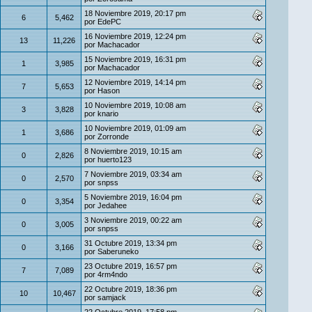
18 Noviembre 2019, 20:17 pm
6
5,462
por
EdePC
16 Noviembre 2019, 12:24 pm
13
11,226
por
Machacador
15 Noviembre 2019, 16:31 pm
1
3,985
por
Machacador
12 Noviembre 2019, 14:14 pm
7
5,653
por
Hason
10 Noviembre 2019, 10:08 am
3
3,828
por
knario
10 Noviembre 2019, 01:09 am
1
3,686
por
Zorronde
8 Noviembre 2019, 10:15 am
0
2,826
por
huerto123
7 Noviembre 2019, 03:34 am
0
2,570
por
snpss
5 Noviembre 2019, 16:04 pm
0
3,354
por
Jedahee
3 Noviembre 2019, 00:22 am
0
3,005
por
snpss
31 Octubre 2019, 13:34 pm
0
3,166
por
Saberuneko
23 Octubre 2019, 16:57 pm
7
7,089
por
4rm4ndo
22 Octubre 2019, 18:36 pm
10
10,467
por
samjack