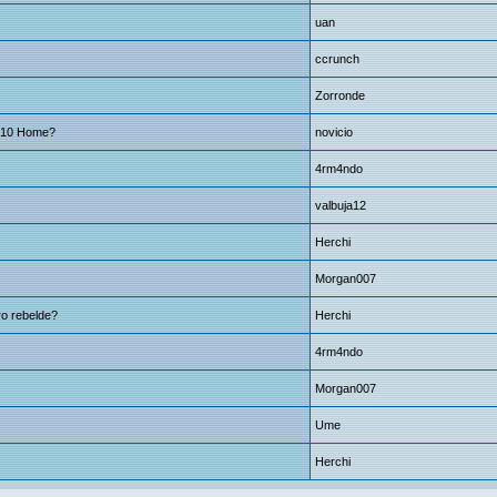
uan
ccrunch
Zorronde
 10 Home?
novicio
4rm4ndo
valbuja12
Herchi
Morgan007
ro rebelde?
Herchi
4rm4ndo
Morgan007
Ume
Herchi