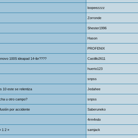
loopeezzzz
Zorronde
Shester1996
Hason
PROFENIX
enovo 100S ideapad 14-ibr????
Castillo2611
huerto123
snpss
s 10 este se relentiza
Jedahee
echa u otro campo?
snpss
fusión por accidente
Saberuneko
4rm4ndo
«
1
2
»
samjack