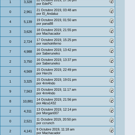
22 Octubre 2019, 17:58 pm
1
3,328
por
EdePC
21 Octubre 2019, 03:48 am
0
2,961
por
El_Andaluz
19 Octubre 2019, 01:50 am
4
5,139
por
pana88
18 Octubre 2019, 21:55 pm
3
3,626
por
Machacador
17 Octubre 2019, 15:25 pm
0
2,724
por
nashoinferno
16 Octubre 2019, 13:42 pm
7
4,988
por
Saberuneko
16 Octubre 2019, 13:37 pm
2
3,750
por
Saberuneko
15 Octubre 2019, 22:49 pm
2
4,569
por
Herchi
15 Octubre 2019, 19:01 pm
1
3,325
por
4rm4ndo
15 Octubre 2019, 11:17 am
9
7,563
por
4rm4ndo
14 Octubre 2019, 21:56 pm
8
10,881
por
Aliza1432
13 Octubre 2019, 12:14 pm
2
4,311
por
Morgan007
11 Octubre 2019, 20:50 pm
0
2,521
por
ccrunch
9 Octubre 2019, 11:18 am
2
4,141
por
Machacador