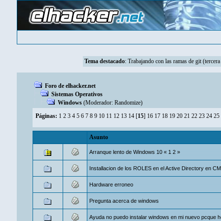
Tema destacado
:
Trabajando con las ramas de git (tercera
Foro de elhacker.net
Sistemas Operativos
Windows
(Moderador:
Randomize
)
Páginas:
1
2
3
4
5
6
7
8
9
10
11
12
13
14
[
15
]
16
17
18
19
20
21
22
23
24
25
Asunto
Arranque lento de Windows 10
«
1
2
»
Installacion de los ROLES en el Active Directory en 
Hardware erroneo
Pregunta acerca de windows
Ayuda no puedo instalar windows en mi nuevo pcque 