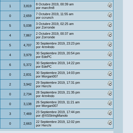
8 Octubre 2019, 00:39 am
1
3,819
por
marcfm8
7 Octubre 2019, 11:55 am
0
2,659
por
ccrunch
3 Octubre 2019, 02:25 am
5
5,038
por
Zorronde
2 Octubre 2019, 00:37 am
4
7,867
por
Zorronde
30 Septiembre 2019, 23:23 pm
5
4,707
por
4rm4ndo
30 Septiembre 2019, 20:54 pm
4
3,979
por
EdePC
30 Septiembre 2019, 14:22 pm
6
5,372
por
EdePC
30 Septiembre 2019, 14:03 pm
0
2,831
por
Morgan007
29 Septiembre 2019, 17:31 pm
2
3,942
por
Herchi
28 Septiembre 2019, 21:35 pm
0
2,734
por
4rm4ndo
26 Septiembre 2019, 11:21 am
0
3,138
por
Morgan007
23 Septiembre 2019, 17:44 pm
3
7,469
por
@XSStringManolo
22 Septiembre 2019, 12:02 pm
0
2,663
por
Herchi