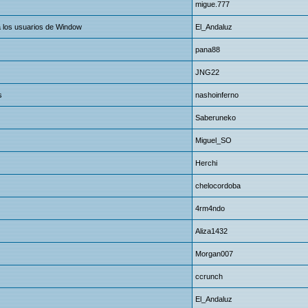
migue.777
 a los usuarios de Window
El_Andaluz
pana88
JNG22
s
nashoinferno
Saberuneko
Miguel_SO
Herchi
chelocordoba
4rm4ndo
Aliza1432
Morgan007
ccrunch
El_Andaluz