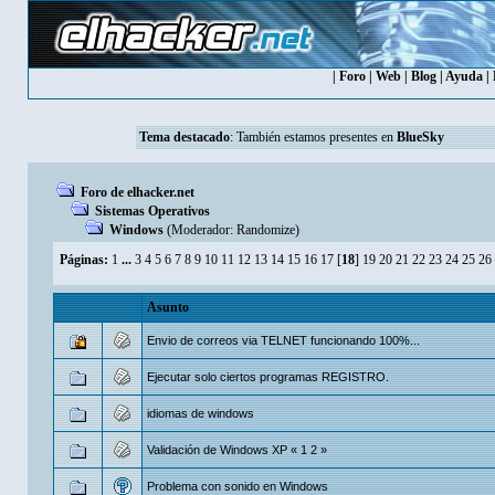
|
Foro
|
Web
|
Blog
|
Ayuda
|
Tema destacado
: También estamos presentes en
BlueSky
Foro de elhacker.net
Sistemas Operativos
Windows
(Moderador:
Randomize
)
Páginas:
1
...
3
4
5
6
7
8
9
10
11
12
13
14
15
16
17
[
18
]
19
20
21
22
23
24
25
26
Asunto
Envio de correos via TELNET funcionando 100%...
Ejecutar solo ciertos programas REGISTRO.
idiomas de windows
Validación de Windows XP
«
1
2
»
Problema con sonido en Windows