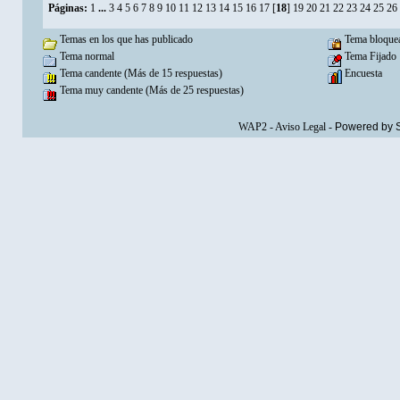
Páginas:
1
...
3
4
5
6
7
8
9
10
11
12
13
14
15
16
17
[
18
]
19
20
21
22
23
24
25
26
Temas en los que has publicado
Tema bloque
Tema normal
Tema Fijado
Tema candente (Más de 15 respuestas)
Encuesta
Tema muy candente (Más de 25 respuestas)
WAP2
-
Aviso Legal
-
Powered by 