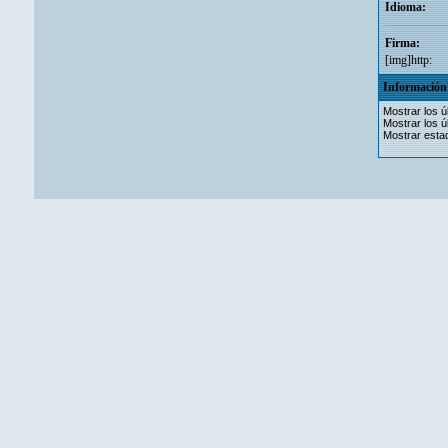
Idioma:
Firma:
[img]http:
Información 
Mostrar los ú
Mostrar los ú
Mostrar estad