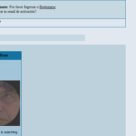
tante
. Por favor
Ingresar
o
Registrarse
ste tu
email de activación?
.
m
Texto
 is watching