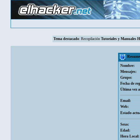
Tema destacado
:
Recopilación
Tutoriales y Manuales 
Resumen
Nombre:
Mensajes:
Grupo:
Fecha de reg
Última vez a
Email:
Web:
Estado actua
Sexo:
Edad:
Hora Local: