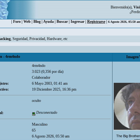
Bienvenido(a),
Visi
¿Perdi
|
Foro
|
Web
|
Blog
|
Ayuda
|
Buscar
|
Ingresar
|
Registrarse
|
6 Agosto 2026, 05:50 a
Hacking
, Seguridad, Privacidad, Hardware, etc
 - 4rm4ndo
Imagen/
4rm4ndo
3.023 (0,356 por día)
Colaborador
istro:
6 Mayo 2003, 01:41 am
ctivo:
19 Diciembre 2025, 16:36 pm
oculto
Desconectado
l:
Masculino
65
The Big Brother
6 Agosto 2026, 05:50 am
you