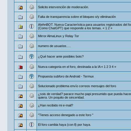
Solicito intervención de moderación.
Falta de transparencia sobre el bloqueo o/y eliminación
AIehnBOT. Nueva Característica para usuarios registrados del f
(Como ChatGPT) que responde a los temas.
«
1
2
»
Mirror AlmaLinux y Relay Tor
numero de usuarios.....
¿Qué hacer ante posibles bots?
Nueva categoria en el foro, destinada a la IA
«
1
2
3
4
»
Propuesta subforo de Android - Termux
Solucionado problema envío correos mensajes del foro
¿sois de verdad? parace mucho papi presumido que pueda hacer
quiera. Un poquito de sinceridad.
¿Han recibido mi e-mail?
"Tienes acceso denegado a este foro "
El foro cambia haya (con ll) por haya.