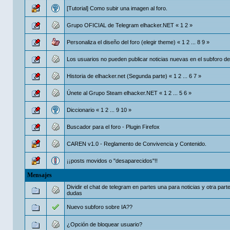
[Tutorial] Como subir una imagen al foro.
Grupo OFICIAL de Telegram elhacker.NET
«
1
2
»
Personaliza el diseño del foro (elegir theme)
«
1
2
...
8
9
»
Los usuarios no pueden publicar noticias nuevas en el subforo de
Historia de elhacker.net (Segunda parte)
«
1
2
...
6
7
»
Únete al Grupo Steam elhacker.NET
«
1
2
...
5
6
»
Diccionario
«
1
2
...
9
10
»
Buscador para el foro - Plugin Firefox
CAREN v1.0 - Reglamento de Convivencia y Contenido.
¡¡posts movidos o "desaparecidos"!!
Mensajes
Dividir el chat de telegram en partes una para noticias y otra part
dudas
Nuevo subforo sobre IA??
¿Opción de bloquear usuario?