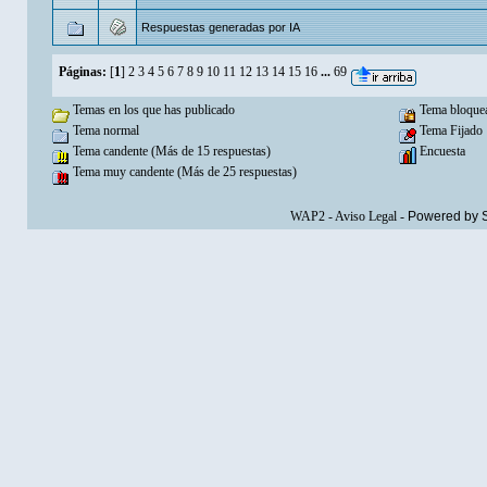
Respuestas generadas por IA
Páginas:
[
1
]
2
3
4
5
6
7
8
9
10
11
12
13
14
15
16
...
69
Temas en los que has publicado
Tema bloque
Tema normal
Tema Fijado
Tema candente (Más de 15 respuestas)
Encuesta
Tema muy candente (Más de 25 respuestas)
WAP2
-
Aviso Legal
-
Powered by 