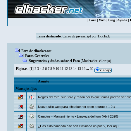
|
Foro
|
Web
|
Blog
|
Ayuda
|
Tema destacado
:
Curso de
javascript
por TickTack
Foro de elhacker.net
Foros Generales
Sugerencias y dudas sobre el Foro
(Moderador:
el-brujo
)
Páginas:
[
1
]
2
3
4
5
6
7
8
9
10
11
12
13
14
15
16
...
69
Asunto
Mensajes fijos
Reglas del foro, sub-foro y razon por lo que temas podrán ser el
Nuevo sitio web para elhacker.net open source
«
1
2
»
Cambios - Mantenimiento - Limpieza del foro (Abril 2020)
¿Has sido baneado o te han eliminado un post?, leer aquí