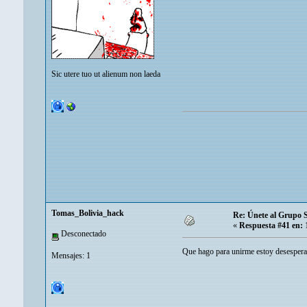
Sic utere tuo ut alienum non laeda
Tomas_Bolivia_hack
Re: Únete al Grupo 
«
Respuesta #41 en:
1
Desconectado
Que hago para unirme estoy desespe
Mensajes: 1