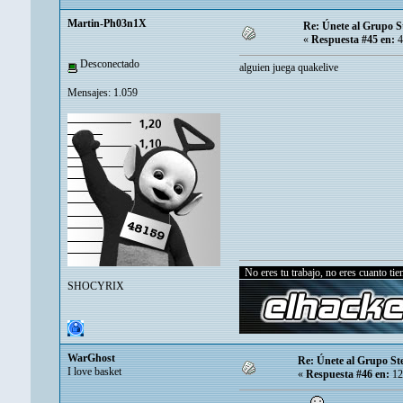
Martin-Ph03n1X
Re: Únete al Grupo 
«
Respuesta #45 en:
4
Desconectado
alguien juega quakelive
Mensajes: 1.059
No eres tu trabajo, no eres cuanto tiene
SHOCYRIX
WarGhost
Re: Únete al Grupo S
I love basket
«
Respuesta #46 en:
12