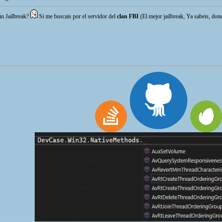
ún Jailbreak?
Si me buscais por el servidor del
clan FBI
(El mejor jailbreak, Ya sabeis, don