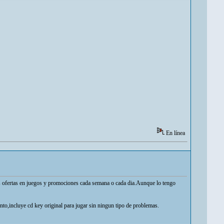
En línea
s ofertas en juegos y promociones cada semana o cada dia.Aunque lo tengo
o,incluye cd key original para jugar sin ningun tipo de problemas.