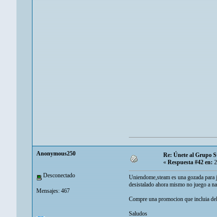
Anonymous250
Re: Únete al Grupo 
«
Respuesta #42 en:
2
Desconectado
Uniendome,steam es una gozada para j
desistalado ahora mismo no juego a nad
Mensajes: 467
Compre una promocion que incluia del 
Saludos