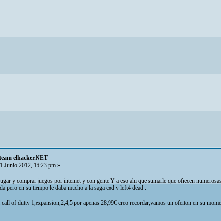
Steam elhacker.NET
1 Junio 2012, 16:23 pm »
ugar y comprar juegos por internet y con gente.Y a eso ahi que sumarle que ofrecen numerosa
a pero en su tiempo le daba mucho a la saga cod y left4 dead .
call of dutty 1,expansion,2,4,5 por apenas 28,99€ creo recordar,vamos un oferton en su moment