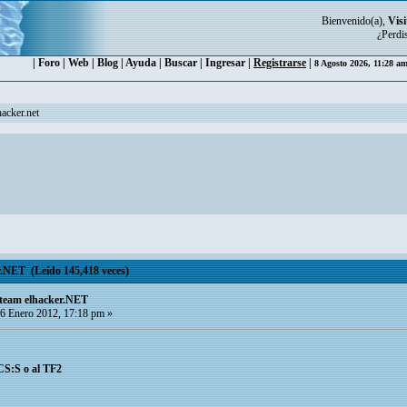
Bienvenido(a),
Visi
¿Perdi
|
Foro
|
Web
|
Blog
|
Ayuda
|
Buscar
|
Ingresar
|
Registrarse
|
8 Agosto 2026, 11:28 a
acker.net
.NET (Leído 145,418 veces)
Steam elhacker.NET
6 Enero 2012, 17:18 pm »
CS:S o al TF2