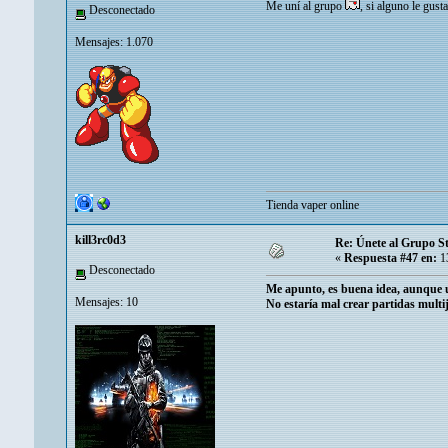
Me uní al grupo
, si alguno le gus
Desconectado
Mensajes: 1.070
Tienda vaper online
kill3rc0d3
Re: Únete al Grupo S
«
Respuesta #47 en:
13
Desconectado
Me apunto, es buena idea, aunque u
Mensajes: 10
No estaría mal crear partidas mult