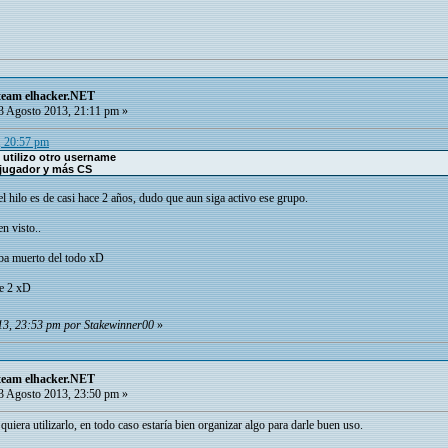
team elhacker.NET
 Agosto 2013, 21:11 pm »
, 20:57 pm
 utilizo otro username
tijugador y más CS
l hilo es de casi hace 2 años, dudo que aun siga activo ese grupo.
n visto..
aba muerto del todo xD
e 2 xD
13, 23:53 pm por Stakewinner00
»
team elhacker.NET
 Agosto 2013, 23:50 pm »
quiera utilizarlo, en todo caso estaría bien organizar algo para darle buen uso.