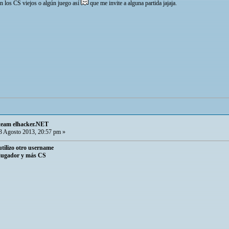
tan los CS viejos o algún juego así
que me invite a alguna partida jajaja.
team elhacker.NET
 Agosto 2013, 20:57 pm »
tilizo otro username
ijugador y más CS