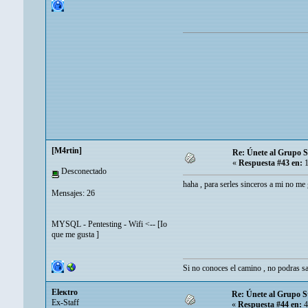
[M4rtin]
Re: Únete al Grupo 
«
Respuesta #43 en:
1
Desconectado
haha , para serles sinceros a mi no me
Mensajes: 26
MYSQL - Pentesting - Wifi <-- [Io
que me gusta ]
Si no conoces el camino , no podras sa
Eleкtro
Re: Únete al Grupo 
Ex-Staff
«
Respuesta #44 en:
4