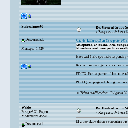
Stakewinner00
Re: Únete al Grupo S
«
Respuesta #48 en:
13
Desconectado
Cita de: kill3rc0d3 en 13 Agosto 2013
Me apunto, es buena idea, aunque
Mensajes: 1.426
No estaría mal crear partidas mul
Hace casi 1 año que nadie responde y e
Revivir temas antiguos no esta muy bie
EDITO: Pero al parecer el hilo no est
PD:Alguien juega a Achtung die Kurv
«
Última modificación: 13 Agosto 20
Waldo
Re: Únete al Grupo S
PostgreSQL Expert
«
Respuesta #49 en:
13
Moderador Global
El grupo sigue ahí para cualquiera que 
Desconectado