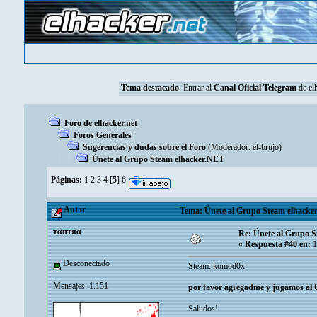
Tema destacado
: Entrar al
Canal Oficial Telegram
de elh
Foro de elhacker.net
Foros Generales
Sugerencias y dudas sobre el Foro
(Moderador:
el-brujo
)
Únete al Grupo Steam elhacker.NET
Páginas:
1
2
3
4
[
5
]
6
Autor
Tema: Únete al Grupo Steam elhacker
тαптяα
Re: Únete al Grupo 
«
Respuesta #40 en:
1
Desconectado
Steam: komod0x
Mensajes: 1.151
por favor agregadme y jugamos al 
Saludos!