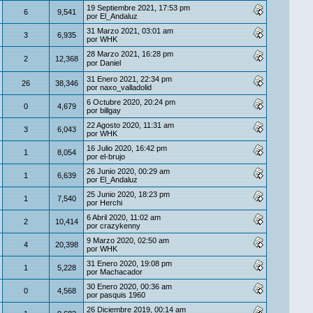
19 Septiembre 2021, 17:53 pm
6
9,541
por
El_Andaluz
31 Marzo 2021, 03:01 am
3
6,935
por
WHK
28 Marzo 2021, 16:28 pm
2
12,368
por
Danielㅤ
31 Enero 2021, 22:34 pm
26
38,346
por
naxo_valladolid
6 Octubre 2020, 20:24 pm
0
4,679
por
billgay
22 Agosto 2020, 11:31 am
3
6,043
por
WHK
16 Julio 2020, 16:42 pm
1
8,054
por
el-brujo
26 Junio 2020, 00:29 am
1
6,639
por
El_Andaluz
25 Junio 2020, 18:23 pm
1
7,540
por
Herchi
6 Abril 2020, 11:02 am
2
10,414
por
crazykenny
9 Marzo 2020, 02:50 am
4
20,398
por
WHK
31 Enero 2020, 19:08 pm
1
5,228
por
Machacador
30 Enero 2020, 00:36 am
0
4,568
por
pasquis 1960
26 Diciembre 2019, 00:14 am