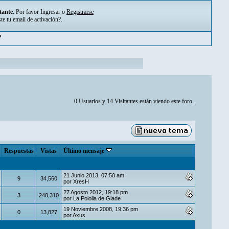
tante
. Por favor
Ingresar
o
Registrarse
ste tu
email de activación?
.
pm
0 Usuarios y 14 Visitantes están viendo este foro.
Respuestas
Vistas
Último mensaje
21 Junio 2013, 07:50 am
9
34,560
por
XresH
27 Agosto 2012, 19:18 pm
3
240,310
por
La Pololla de Glade
19 Noviembre 2008, 19:36 pm
0
13,827
por
Axus