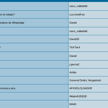
naxo_valladolid
n el celular?
LucchettiFan
ontacto de WhatsApp
Danielㅤ
naxo_valladolid
David26
r
TickTack
Danielㅤ
j.garcia2
Ardita
General Dmitry Vergadoski
ersona a otra
AFKXDLOLNASHE
Alejandr@@@
MA40