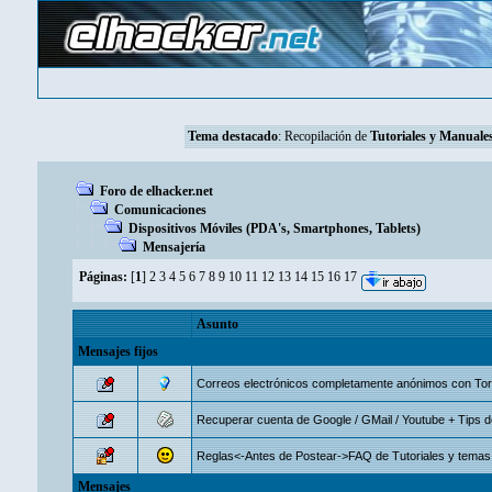
Tema destacado
: Recopilación de
Tutoriales y Manuales
Foro de elhacker.net
Comunicaciones
Dispositivos Móviles (PDA's, Smartphones, Tablets)
Mensajería
Páginas:
[
1
]
2
3
4
5
6
7
8
9
10
11
12
13
14
15
16
17
Asunto
Mensajes fijos
Correos electrónicos completamente anónimos con Tor
Recuperar cuenta de Google / GMail / Youtube + Tips 
Reglas<-Antes de Postear->FAQ de Tutoriales y temas i
Mensajes