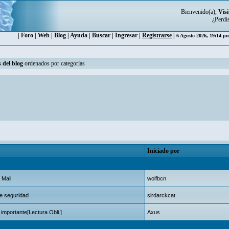
Bienvenido(a),
Visi
¿Perdi
|
Foro
|
Web
|
Blog
|
Ayuda
|
Buscar
|
Ingresar
|
Registrarse
|
6 Agosto 2026, 19:14 
 del blog
ordenados por categorías
Iniciado por
 Mail
wolfbcn
de seguridad
sirdarckcat
mportante[Lectura Obli.]
Axus