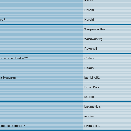
RainSix
Herchi
nte?
Herchi
Wikipescaditos
WerewolfArg
RevengE
ómo descubrirlo???
Caillou
Hason
la bloqueen
bambino91
David15zz
ksscol
luzcuantica
maritox
p que te esconde?
luzcuantica