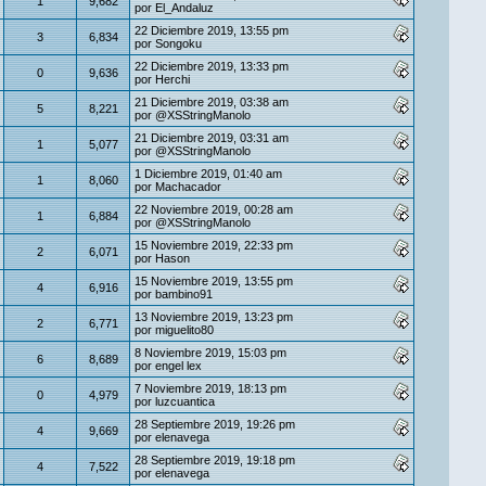
1
9,682
por
El_Andaluz
22 Diciembre 2019, 13:55 pm
3
6,834
por
Songoku
22 Diciembre 2019, 13:33 pm
0
9,636
por
Herchi
21 Diciembre 2019, 03:38 am
5
8,221
por
@XSStringManolo
21 Diciembre 2019, 03:31 am
1
5,077
por
@XSStringManolo
1 Diciembre 2019, 01:40 am
1
8,060
por
Machacador
22 Noviembre 2019, 00:28 am
1
6,884
por
@XSStringManolo
15 Noviembre 2019, 22:33 pm
2
6,071
por
Hason
15 Noviembre 2019, 13:55 pm
4
6,916
por
bambino91
13 Noviembre 2019, 13:23 pm
2
6,771
por
miguelito80
8 Noviembre 2019, 15:03 pm
6
8,689
por
engel lex
7 Noviembre 2019, 18:13 pm
0
4,979
por
luzcuantica
28 Septiembre 2019, 19:26 pm
4
9,669
por
elenavega
28 Septiembre 2019, 19:18 pm
4
7,522
por
elenavega