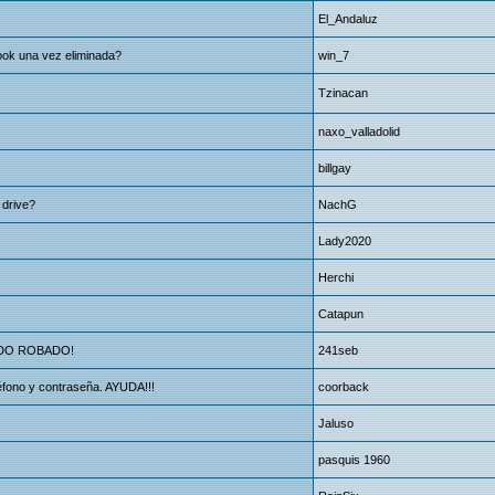
El_Andaluz
ook una vez eliminada?
win_7
Tzinacan
naxo_valladolid
billgay
 drive?
NachG
Lady2020
Herchi
Catapun
IDO ROBADO!
241seb
fono y contraseña. AYUDA!!!
coorback
Jaluso
pasquis 1960