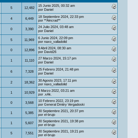
15 Junio 2025, 00:32 am
5
12,482
por
Danielㅤ
18 Septiembre 2024, 22:33 pm
4
6,449
por
**Aincrad**
24 Julio 2024, 03:48 am
0
3,390
por
Danielㅤ
6 Junio 2024, 22:09 pm
5
11,969
por
naxo_valladolid
9 Abril 2024, 08:30 am
0
12,896
por
David26
27 Marzo 2024, 15:17 pm
1
11,110
por
Danielㅤ
25 Febrero 2024, 21:48 pm
6
7,328
por
Danielㅤ
30 Agosto 2023, 17:11 pm
2
18,362
por
naxo_valladolid
8 Marzo 2022, 03:21 am
1
10,929
por
.xAk.
10 Febrero 2022, 23:19 pm
0
3,568
por
General Dmitry Vergadoski
30 Septiembre 2021, 20:37 pm
1
5,385
por
el-brujo
30 Septiembre 2021, 19:38 pm
1
5,607
por
el-brujo
30 Septiembre 2021, 19:21 pm
5
7,551
por
el-brujo