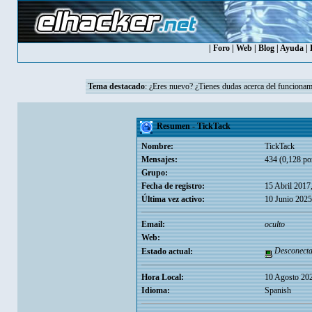
|
Foro
|
Web
|
Blog
|
Ayuda
|
Tema destacado
:
¿Eres nuevo? ¿Tienes dudas acerca del funcionam
Resumen - TickTack
Nombre:
TickTack
Mensajes:
434 (0,128 por
Grupo:
Fecha de registro:
15 Abril 2017
Última vez activo:
10 Junio 2025
Email:
oculto
Web:
Desconect
Estado actual:
Hora Local:
10 Agosto 202
Idioma:
Spanish