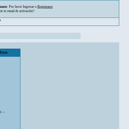
tante
. Por favor
Ingresar
o
Registrarse
ste tu
email de activación?
.
m
Texto
Ƀ ---