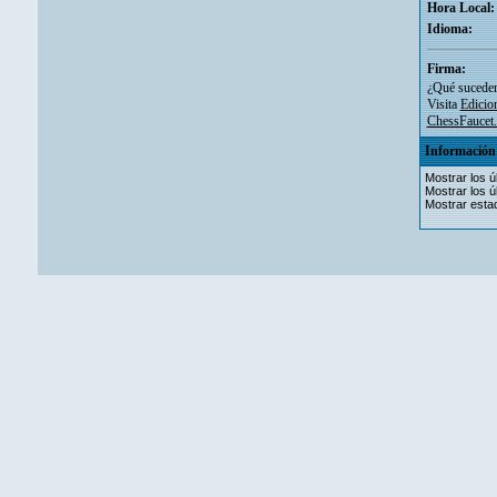
Hora Local:
Idioma:
Firma:
¿Qué sucederí
Visita
Edicio
ChessFaucet.c
Información 
Mostrar los ú
Mostrar los ú
Mostrar estad