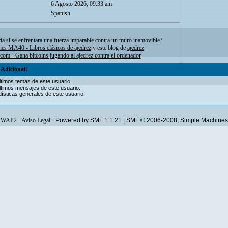
6 Agosto 2026, 09:33 am
Spanish
a si se enfrentara una fuerza imparable contra un muro inamovible?
nes MA40 - Libros clásicos de ajedrez
y este blog de
ajedrez
om - Gana bitcoins jugando al ajedrez contra el ordenador
Adicional:
ltimos temas de este usuario.
ltimos mensajes de este usuario.
ísticas generales de este usuario.
WAP2
-
Aviso Legal
-
Powered by SMF 1.1.21
|
SMF © 2006-2008, Simple Machines