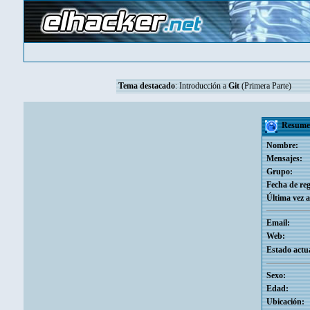
Tema destacado
:
Introducción a
Git
(Primera Parte)
Resume
Nombre:
Mensajes:
Grupo:
Fecha de reg
Última vez a
Email:
Web:
Estado actua
Sexo:
Edad:
Ubicación: