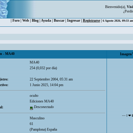
Bienvenido(a),
Visi
¿Perdi
|
Foro
|
Web
|
Blog
|
Ayuda
|
Buscar
|
Ingresar
|
Registrarse
|
6 Agosto 2026, 09:33 a
n - MA40
Imagen/
MA40
254 (0,032 por día)
istro:
22 Septiembre 2004, 05:31 am
ctivo:
1 Junio 2025, 14:04 pm
oculto
Ediciones MA40
Desconectado
l:
--- I ❤ 
Masculino
61
(Pamplona) España