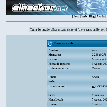
|
Foro
|
Web
|
Blog
|
Ayuda
|
Tema destacado
: ¿Eres usuario del foro? Ahora tienes un Bot con 
Resumen - wvb
Nombre:
wvb
Mensajes:
2.238 (0,278 
Grupo:
Moderador G
Fecha de registro:
3 Agosto 200
Última vez activo:
Oculto
Email:
oculto
Web:
Desconect
Estado actual:
Sexo:
Masculino
Hora Local:
7 Agosto 202
Idioma:
Spanish