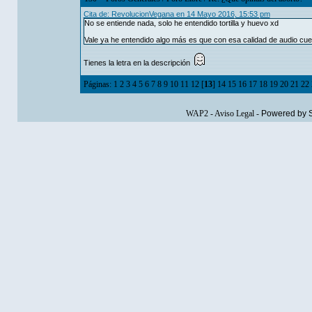
Cita de: RevolucionVegana en 14 Mayo 2016, 15:53 pm
No se entiende nada, solo he entendido tortilla y huevo xd
Vale ya he entendido algo más es que con esa calidad de audio cues
Tienes la letra en la descripción
Páginas:
1
2
3
4
5
6
7
8
9
10
11
12
[
13
]
14
15
16
17
18
19
20
21
22
WAP2
-
Aviso Legal
-
Powered by 