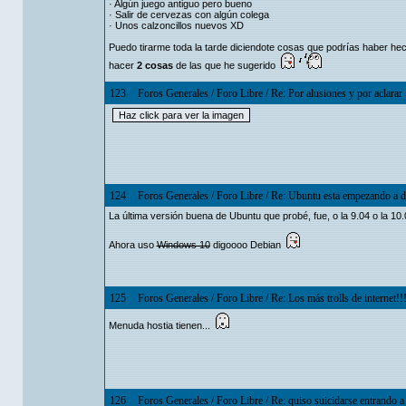
· Algún juego antiguo pero bueno
· Salir de cervezas con algún colega
· Unos calzoncillos nuevos XD
Puedo tirarme toda la tarde diciendote cosas que podrías haber hec
hacer
2 cosas
de las que he sugerido
123
Foros Generales
/
Foro Libre
/
Re: Por alusiones y por aclarar
124
Foros Generales
/
Foro Libre
/
Re: Ubuntu esta empezando a d
La última versión buena de Ubuntu que probé, fue, o la 9.04 o la 10
Ahora uso
Windows 10
digoooo Debian
125
Foros Generales
/
Foro Libre
/
Re: Los más trolls de internet!!
Menuda hostia tienen...
126
Foros Generales
/
Foro Libre
/
Re: quiso suicidarse entrando a 