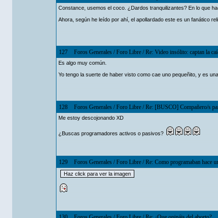
Constance, usemos el coco. ¿Dardos tranquilizantes? En lo que hace
Ahora, según he leído por ahí, el apollardado este es un fanático re
127
Foros Generales
/
Foro Libre
/
Re: Video insólito: captan la c
Es algo muy común.
Yo tengo la suerte de haber visto como cae uno pequeñito, y es una
128
Foros Generales
/
Foro Libre
/
Re: [BUSCO] Compañero/s para 
Me estoy descojonando XD
¿Buscas programadores activos o pasivos?
129
Foros Generales
/
Foro Libre
/
Re: Como programaban hace una
130
Foros Generales
/
Foro Libre
/
Re: ¿Que opináis del aborto?