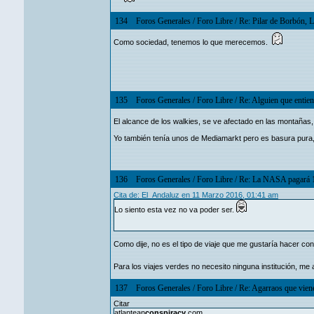
134
Foros Generales
/
Foro Libre
/
Re: Pilar de Borbón, 
Como sociedad, tenemos lo que merecemos.
135
Foros Generales
/
Foro Libre
/
Re: Alguien que entie
El alcance de los walkies, se ve afectado en las montañas
Yo también tenía unos de Mediamarkt pero es basura pura,
136
Foros Generales
/
Foro Libre
/
Re: La NASA pagará 1
Cita de: El_Andaluz en 11 Marzo 2016, 01:41 am
Lo siento esta vez no va poder ser.
Como dije, no es el tipo de viaje que me gustaría hacer co
Para los viajes verdes no necesito ninguna institución, me
137
Foros Generales
/
Foro Libre
/
Re: Agarraos que viene
Citar
atlantean
conspiracy
.com