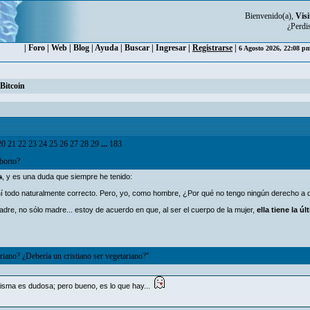
Bienvenido(a),
Visi
¿Perdi
|
Foro
|
Web
|
Blog
|
Ayuda
|
Buscar
|
Ingresar
|
Registrarse
|
6 Agosto 2026, 22:08 
Bitcoin
20
21
22
23
24
25
26
27
28
29
...
183
borto?
a
, y es una duda que siempre he tenido:
ahí todo naturalmente correcto. Pero, yo, como hombre, ¿Por qué no tengo ningún derecho a d
dre, no sólo madre... estoy de acuerdo en que, al ser el cuerpo de la mujer,
ella tiene la ú
riano? ¿Debería un cristiano ser vegetariano?"
a misma es dudosa; pero bueno, es lo que hay...