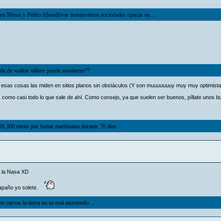
Leo Messi y Pedro Almodóvar mantuvieron sociedades opacas en...
nda de walkie talkies puede ayudarme??
, esas cosas las miden en sitios planos sin obstáculos (Y son muuuuuuuy muy muy optimista
 como casi todo lo que sale de ahí. Como consejo, ya que suelen ser buenos, píllate unos
6,300 euros por fumar marihuana durante 70 días
n la Nasa XD
 apaño yo solete.
n curvas:la tierra no se está moviendo....