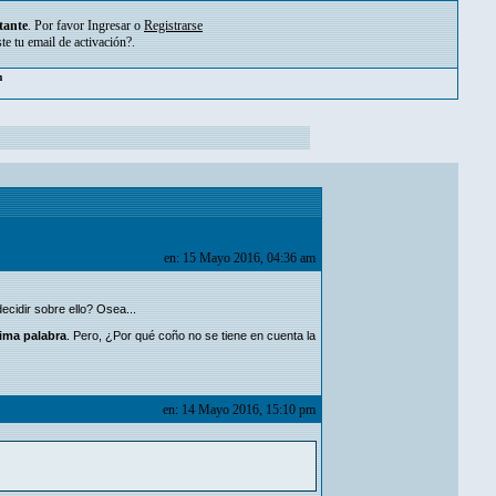
tante
. Por favor
Ingresar
o
Registrarse
ste tu
email de activación?
.
pm
en: 15 Mayo 2016, 04:36 am
ecidir sobre ello? Osea...
ltima palabra
. Pero, ¿Por qué coño no se tiene en cuenta la
en: 14 Mayo 2016, 15:10 pm