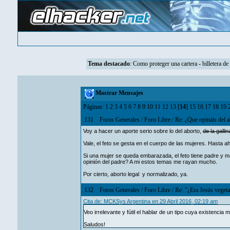
Tema destacado
:
Como proteger una cartera - billetera de
Mostrar Mensajes
Páginas:
1
2
3
4
5
6
7
8
9
10
11
12
13
[
14
]
15
16
17
18
19
131
Foros Generales
/
Foro Libre
/
Re: ¿Que opináis del a
Voy a hacer un aporte serio sobre lo del aborto,
de la gallin
Vale, el feto se gesta en el cuerpo de las mujeres. Hasta 
Si una mujer se queda embarazada, el feto tiene padre y ma
opinión del padre? A mi estos temas me rayan mucho.
Por cierto, aborto legal y normalizado, ya.
132
Foros Generales
/
Foro Libre
/
Re: "¿Era Jesús vegeta
Cita de: MCKSys Argentina en 29 Abril 2016, 02:19 am
Veo irrelevante y fútil el hablar de un tipo cuya existenci
Saludos!