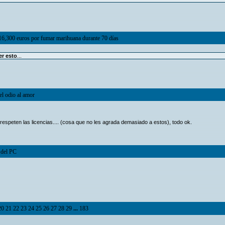
6,300 euros por fumar marihuana durante 70 días
er esto
...
el odio al amor
espeten las licencias.... (cosa que no les agrada demasiado a estos), todo ok.
 del PC
20
21
22
23
24
25
26
27
28
29
...
183