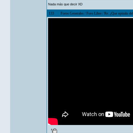
Nada más que decir XD
133
Foros Generales
/
Foro Libre
/
Re: ¿Que opináis de