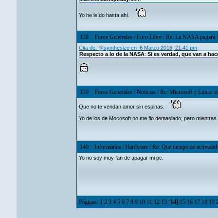
Yo he leído hasta ahí.
138
Foros Generales
/
Foro Libre
/
Re: La NASA pagará 1
Cita de: @synthesize en 6 Marzo 2016, 21:41 pm
Respecto a lo de la NASA
:
Si es verdad, que van a hac
139
Foros Generales
/
Noticias
/
Re: Microsoft y Linux: d
Que no te vendan amor sin espinas.
Yo de los de Mocosoft no me fio demasiado, pero mientras r
140
Informática
/
Hardware
/
Re: Que tiempo de actividad
Yo no soy muy fan de apagar mi pc.
Páginas:
1
2
3
4
5
6
7
8
9
10
11
12
13
[
14
]
15
16
17
18
19