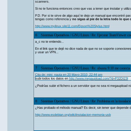
scanners.
Si no te funciona entonces creo que vas a tener que instalar y utiliz
P.D. Por si te sirve de algo aquí te dejo un manual que encontré pa
tengas como referencia y
no sigas al pie de la letra todo lo que 
http://www.mylinux.site11.com/Epson%20Stylus.html
6
Sistemas Operativos
/
GNU/Linux
/
Re: Ejecutar TeamViewer c
a_c no te entiendo...
En el link que te dejé no dice nada de que no se soporte conexiones
y usar un VPN...
7
Sistemas Operativos
/
GNU/Linux
/
Re: ubuntu 9.10 me conecta 
Cita de: mini_nauta en 20 Mayo 2010, 22:44 pm
subi todos los datos en
http://www.megaupload.com/?d=P32DI23I
¿Podrías subir el fichero a un servidor que no sea ni megaupload n
8
Sistemas Operativos
/
GNU/Linux
/
Re: Problema en la instalaci
¿Has probado el método manual? Es decir, sin tener que depende d
http://www.esdebian.org/wiki/instalacion-memoria-usb