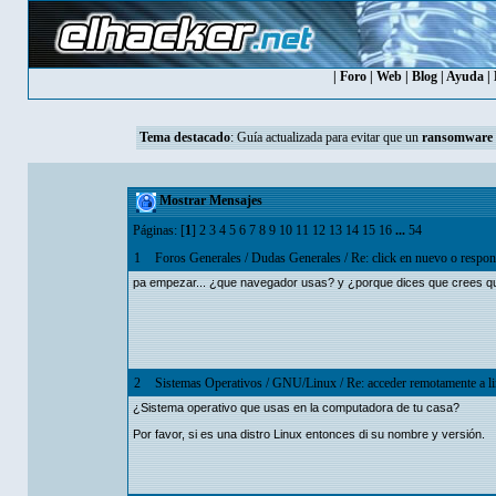
|
Foro
|
Web
|
Blog
|
Ayuda
|
Tema destacado
:
Guía actualizada para evitar que un
ransomware
Mostrar Mensajes
Páginas: [
1
]
2
3
4
5
6
7
8
9
10
11
12
13
14
15
16
...
54
1
Foros Generales
/
Dudas Generales
/
Re: click en nuevo o respon
pa empezar... ¿que navegador usas? y ¿porque dices que crees q
2
Sistemas Operativos
/
GNU/Linux
/
Re: acceder remotamente a li
¿Sistema operativo que usas en la computadora de tu casa?
Por favor, si es una distro Linux entonces di su nombre y versión.