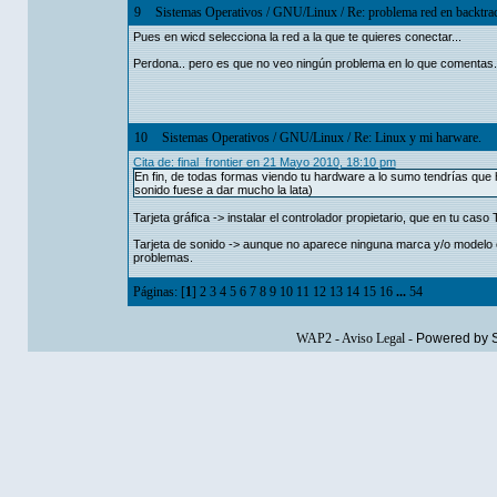
9
Sistemas Operativos
/
GNU/Linux
/
Re: problema red en backtra
Pues en wicd selecciona la red a la que te quieres conectar...
Perdona.. pero es que no veo ningún problema en lo que comentas.
10
Sistemas Operativos
/
GNU/Linux
/
Re: Linux y mi harware.
Cita de: final_frontier en 21 Mayo 2010, 18:10 pm
En fin, de todas formas viendo tu hardware a lo sumo tendrías que 
sonido fuese a dar mucho la lata)
Tarjeta gráfica -> instalar el controlador propietario, que en tu caso
Tarjeta de sonido -> aunque no aparece ninguna marca y/o modelo e
problemas.
Páginas: [
1
]
2
3
4
5
6
7
8
9
10
11
12
13
14
15
16
...
54
WAP2
-
Aviso Legal
-
Powered by 