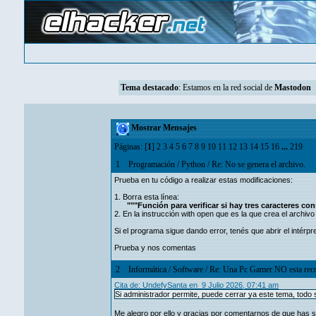
Tema destacado
: Estamos en la red social de
Mastodon
Mostrar Mensajes
Páginas: [
1
]
2
3
4
5
6
7
8
9
10
11
12
13
14
15
16
...
219
1
Programación
/
Python
/
Re: No se genera el archivo.
Prueba en tu código a realizar estas modificaciones:
1. Borra esta línea:
"""Función para verificar si hay tres caracteres con
2. En la instrucción with open que es la que crea el archiv
Si el programa sigue dando error, tenés que abrir el intérp
Prueba y nos comentas
2
Informática
/
Software
/
Re: Una Pc Gamer NO esta reco
Cita de: UndefySanta en 9 Julio 2026, 07:41 am
Si administrador permite, puede cerrar ya este tema, todo
Me alegro por ello y gracias por comentarnos de que has 