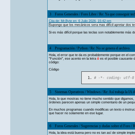
3
Foros Generales
/
Foro Libre
/
Re: Ya que conseguir te
Cita de: Mr.Byte en 6 Julio 2026, 15:42 pm
Supongo que los mecánicos sera mas difícil apretar dos tec
Si es más difícil porque las teclas son notablemente más d
4
Programación
/
Python
/
Re: No se genera el archivo.
Hola, el error que te da es probablemente porque en el comie
"Función", ese acento en la letra
ó
es el posible causante d
código:
Código
# -*- coding: utf-8
5
Sistemas Operativos
/
Windows
/
Re: Así trabaja la IA
Hola, lo que mostras no tiene mucho sentido que digamos, e
órdenes parecen apenas un simple comentario de un pequeño
En muchos programas cuando modificas un texto o instruc
que hacer no solamente en ese lugar.
6
Foros Generales
/
Sugerencias y dudas sobre el Foro
/
R
Hola, la idea está buena pero no es tan así de simple imple