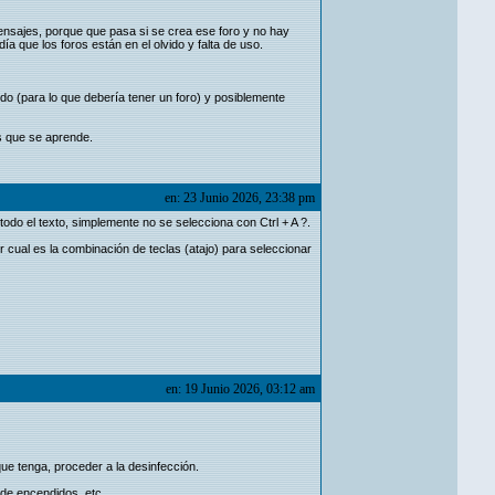
nsajes, porque que pasa si se crea ese foro y no hay
a que los foros están en el olvido y falta de uso.
do (para lo que debería tener un foro) y posiblemente
s que se aprende.
en: 23 Junio 2026, 23:38 pm
do el texto, simplemente no se selecciona con Ctrl + A ?.
ir cual es la combinación de teclas (atajo) para seleccionar
en: 19 Junio 2026, 03:12 am
que tenga, proceder a la desinfección.
 de encendidos, etc.