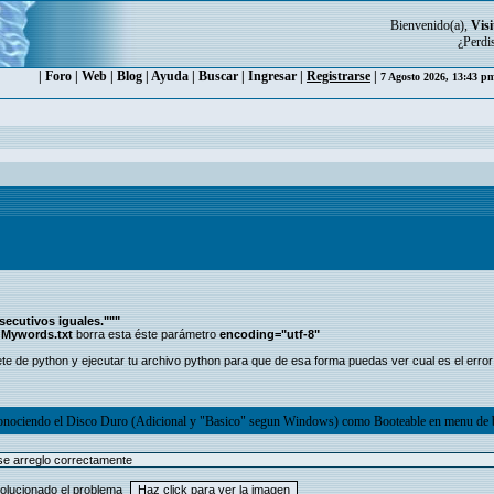
Bienvenido(a),
Visi
¿Perdi
|
Foro
|
Web
|
Blog
|
Ayuda
|
Buscar
|
Ingresar
|
Registrarse
|
7 Agosto 2026, 13:43 
secutivos iguales."""
o
Mywords.txt
borra esta éste parámetro
encoding="utf-8"
rete de python y ejecutar tu archivo python para que de esa forma puedas ver cual es el error
nociendo el Disco Duro (Adicional y "Basico" segun Windows) como Booteable en menu de 
 se arreglo correctamente
solucionado el problema