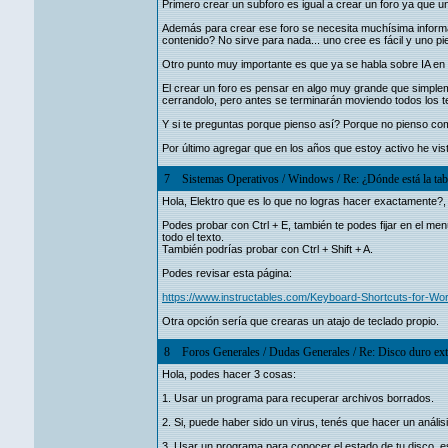
Primero crear un subforo es igual a crear un foro ya que u
Además para crear ese foro se necesita muchísima informa
contenido? No sirve para nada... uno cree es fácil y uno pie
Otro punto muy importante es que ya se habla sobre IA en l
El crear un foro es pensar en algo muy grande que simplem
cerrandolo, pero antes se terminarán moviendo todos los 
Y si te preguntas porque pienso así? Porque no pienso co
Por último agregar que en los años que estoy activo he v
7
Sistemas Operativos
/
Windows
/
Re: ¿Dónde está la tab
Hola, Elektro que es lo que no logras hacer exactamente?,
Podes probar con Ctrl + E, también te podes fijar en el m
todo el texto.
También podrías probar con Ctrl + Shift + A.
Podes revisar esta página:
https://www.instructables.com/Keyboard-Shortcuts-for-Wo
Otra opción sería que crearas un atajo de teclado propio.
8
Foros Generales
/
Dudas Generales
/
Re: Disco duro ext
Hola, podes hacer 3 cosas:
1. Usar un programa para recuperar archivos borrados.
2. Si, puede haber sido un virus, tenés que hacer un análi
3. Usar un programa para conocer el estado de tu disco, es d