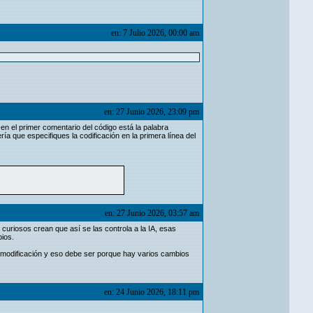
en: 7 Julio 2026, 00:00 am
en: 27 Junio 2026, 23:09 pm
 en el primer comentario del código está la palabra
ía que especifiques la codificación en la primera línea del
en: 27 Junio 2026, 03:57 am
curiosos crean que así se las controla a la IA, esas
bios.
modificación y eso debe ser porque hay varios cambios
en: 24 Junio 2026, 18:11 pm