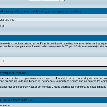
clados más grandes es muy complicado... ¿qué puedo poner en mis dedos?
las a la vez.
uras.
nzo de tu código/script no específicas la codificación a utilizar y el error debe venir porque
el problema, que para solucionarlo podes reemplazar la "ó" por "o" sin acento o mejor aún ser
 -*-
 de Notepad en Windows 11
so está hecho así a propósito no creo que sea funcioal, lo deben haber dejado para que los 
 archivo de texto que tiene la IA, de hecho si lo modificas seguro que no notarás los cam
ciones desde Resource Hacker por ejemplo y luego guardas los cambios, no notas ninguna 
e: Nuevo subforo sobre IA??
mentarla...