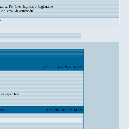
tante
. Por favor
Ingresar
o
Registrarse
ste tu
email de activación?
.
pm
en: 30 Julio 2026, 01:45 am
 en especifico .
boot
en: 9 Julio 2026, 21:14 pm