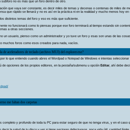
n subforo no es más que un foro dentro de otro.
ción que vaya ser constante, es decir miles de temas y decenas o centenas de miles de me
nsa que rápido se llenará y no es así en la práctica ni en la realidad y mucho menos hoy en dí
os distintos temas del foro y eso es más que suficiente.
ente no funcionará como lo piensas porque ese foro terminará al tiempo estando sin conteni
temas a otras secciones.
mo un usuario, pienso como un administrador y yo tuve un foro y esas son unas de las cosa
isto muchos foros como esos creados para nada, vacíos.
la de aceleradores de teclado (archivo MUI) del explorer.exe?
 por lo que entiendo cuando abres el Wordpad o Notepad de Windows e intentas seleccionar to
enú de opciones de los propios editores, en la pestaña/submenu u opción
Editar
, ahí debe dec
rdpad/
erno me faltan dos carpetas
sis completo y profundo de toda tu PC para estar seguro de que no tenga virus, y en el caso 
ecir la salud de tu disco y ver si tiene sectores defectuosos, poca vida útil, cantidad límite