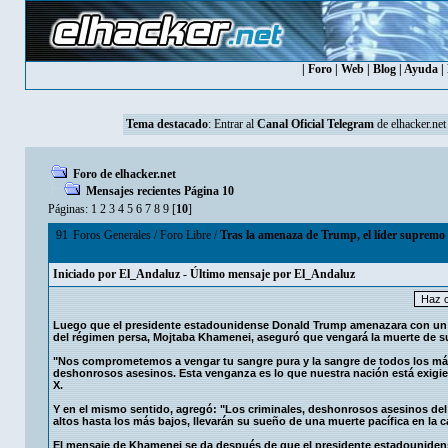
|
Foro
|
Web
|
Blog
|
Ayuda
|
Tema destacado
: Entrar al
Canal Oficial Telegram
de elhacker.net
Foro de elhacker.net
Mensajes recientes Página 10
Páginas:
1
2
3
4
5
6
7
8
9
[
10
]
91
Foros Generales
/
Foro Libre
/
Tras la amenaza de Trump, el líder supremo 
Iniciado por
El_Andaluz
- Último mensaje por
El_Andaluz
Luego que el presidente estadounidense Donald Trump amenazara con un bo
del régimen persa, Mojtaba Khamenei, aseguró que vengará la muerte de s
"Nos comprometemos a vengar tu sangre pura y la sangre de todos los márt
deshonrosos asesinos. Esta venganza es lo que nuestra nación está exigien
X.
Y en el mismo sentido, agregó: "Los criminales, deshonrosos asesinos d
altos hasta los más bajos, llevarán su sueño de una muerte pacífica en la 
El mensaje de Khamenei se da después de que el presidente estadounidens