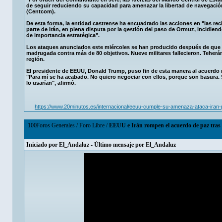
de seguir reduciendo su capacidad para amenazar la libertad de navegació
(Centcom).
De esta forma, la entidad castrense ha encuadrado las acciones en "las rec
parte de Irán, en plena disputa por la gestión del paso de Ormuz, incidie
de importancia estratégica".
Los ataques anunciados este miércoles se han producido después de que el
madrugada contra más de 80 objetivos. Nueve militares fallecieron. Teher
región.
El presidente de EEUU, Donald Trump, puso fin de esta manera al acuerdo m
"Para mí se ha acabado. No quiero negociar con ellos, porque son basura. S
lo usarían", afirmó.
https://www.20minutos.es/internacional/eeuu-cumple-su-amenaza-ataca-iran
100
Foros Generales
/
Foro Libre
/
EEUU e Irán rompen el acuerdo de paz tras 
Iniciado por
El_Andaluz
- Último mensaje por
El_Andaluz