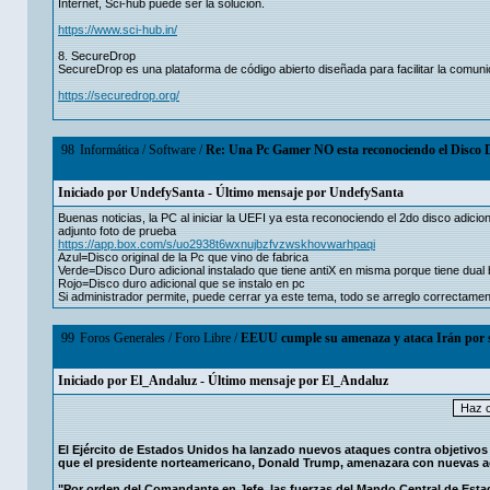
Internet, Sci-hub puede ser la solución.
https://www.sci-hub.in/
8. SecureDrop
SecureDrop es una plataforma de código abierto diseñada para facilitar la comuni
https://securedrop.org/
98
Informática
/
Software
/
Re: Una Pc Gamer NO esta reconociendo el Disco 
Iniciado por
UndefySanta
- Último mensaje por
UndefySanta
Buenas noticias, la PC al iniciar la UEFI ya esta reconociendo el 2do disco adicio
adjunto foto de prueba
https://app.box.com/s/uo2938t6wxnujbzfvzwskhovwarhpaqi
Azul=Disco original de la Pc que vino de fabrica
Verde=Disco Duro adicional instalado que tiene antiX en misma porque tiene dual 
Rojo=Disco duro adicional que se instalo en pc
Si administrador permite, puede cerrar ya este tema, todo se arreglo correctame
99
Foros Generales
/
Foro Libre
/
EEUU cumple su amenaza y ataca Irán por se
Iniciado por
El_Andaluz
- Último mensaje por
El_Andaluz
El Ejército de Estados Unidos ha lanzado nuevos ataques contra objetivos
que el presidente norteamericano, Donald Trump, amenazara con nuevas ac
"Por orden del Comandante en Jefe, las fuerzas del Mando Central de Esta