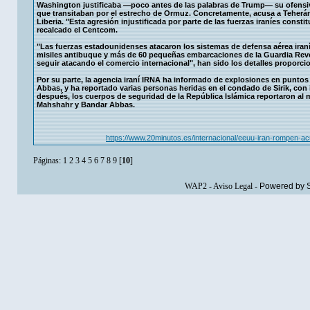
Washington justificaba —poco antes de las palabras de Trump— su ofensiv
que transitaban por el estrecho de Ormuz. Concretamente, acusa a Teherán 
Liberia. "Esta agresión injustificada por parte de las fuerzas iraníes consti
recalcado el Centcom.
"Las fuerzas estadounidenses atacaron los sistemas de defensa aérea iraníe
misiles antibuque y más de 60 pequeñas embarcaciones de la Guardia Revo
seguir atacando el comercio internacional", han sido los detalles propor
Por su parte, la agencia iraní IRNA ha informado de explosiones en puntos
Abbas, y ha reportado varias personas heridas en el condado de Sirik, con 
después, los cuerpos de seguridad de la República Islámica reportaron al 
Mahshahr y Bandar Abbas.
https://www.20minutos.es/internacional/eeuu-iran-rompen-
Páginas:
1
2
3
4
5
6
7
8
9
[
10
]
WAP2
-
Aviso Legal
-
Powered by 