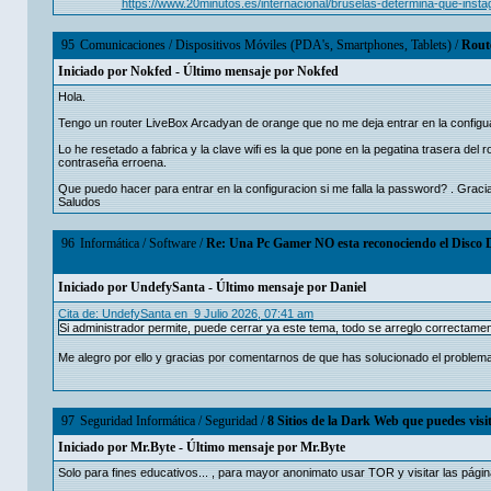
https://www.20minutos.es/internacional/bruselas-determina-que-ins
95
Comunicaciones
/
Dispositivos Móviles (PDA's, Smartphones, Tablets)
/
Rout
Iniciado por
Nokfed
- Último mensaje por
Nokfed
Hola.
Tengo un router LiveBox Arcadyan de orange que no me deja entrar en la configu
Lo he resetado a fabrica y la clave wifi es la que pone en la pegatina trasera d
contraseña erroena.
Que puedo hacer para entrar en la configuracion si me falla la password? . Graci
Saludos
96
Informática
/
Software
/
Re: Una Pc Gamer NO esta reconociendo el Disco 
Iniciado por
UndefySanta
- Último mensaje por
Danielㅤ
Cita de: UndefySanta en 9 Julio 2026, 07:41 am
Si administrador permite, puede cerrar ya este tema, todo se arreglo correctame
Me alegro por ello y gracias por comentarnos de que has solucionado el problem
97
Seguridad Informática
/
Seguridad
/
8 Sitios de la Dark Web que puedes vis
Iniciado por
Mr.Byte
- Último mensaje por
Mr.Byte
Solo para fines educativos... , para mayor anonimato usar TOR y visitar las pági