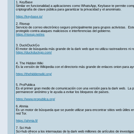
1. KeyBase
Similar en funcionalidad a aplicaciones como WhatsApp, Keybase te permite com
criptografía de clave pública para garantizar la privacidad y el anonimato.
https://keybase.io/
2. Riseup
Servicio de correo electrónico seguro principalmente para grupos activistas. Este
protegido contra ataques maliciosos e interferencias del gobierno.
https://riseup.net/es
3. DuckDuckGo
El motor de búsqueda más grande de la dark web que no utiliza rastreadores ni re
https://duckduckgo.com/
4. The Hidden Wiki
Es la versión de Wikipedia con el directorio más grande de enlaces onion para ay
https://thehiddenwiki.org/
5. ProPublica
Es el primer gran medio de comunicación con una versión para la dark web. La pre
permanecer anónimo y le ayuda a evitar los bloqueos de países.
https://www.propublica.org/
6. Ahmia
Es un motor de búsqueda que se puede utilizar para encontrar sitios web útiles en
red Tor.
https://ahmia.fi/
7. Sci Hub
Sci-hub ofrece a los internautas de la dark web millones de artículos de investig