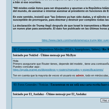
a Irán si eso ocurriera.
"Mil misiles están listos para ser disparados y apuntan a la República Isl
del mundo, de asesinar o intentar asesinar al presidente en funciones de E
En este sentido, insistió que "las órdenes ya han sido dadas, y el ejércit
susceptible de prorrogarse, para diezmar y destruir por completo todas las
La declaración de Trump llegó después de que Israel le transmitiera a Wash
un nuevo plan para asesinarlo. El dato fue publicado en las últimas horas 
https://www.clarin.com/mundo/amenaza-trump-lider-su
92
Comunicaciones
/
Dispositivos Móviles (PDA's, Smartphones, Tablets)
/
Re: 
Iniciado por
Nokfed
- Último mensaje por
Mr.Byte
Hola
Primero asegurarte que Router tienes, depende del modelo , tiene una contraseña
Puedes consultar aqui :
https://ayuda.orange.es/dispositivos-y-routers/manuales-y-especificaciones/
Ten en cuenta que la mayoria de veces el usuario es
admin
, todo en minúsculas,
93
Foros Generales
/
Noticias
/
Encuentran en un sofá una carta escrita hace c
Iniciado por
El_Andaluz
- Último mensaje por
El_Andaluz