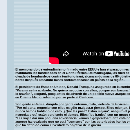
El memorando de entendimiento firmado entre EEUU e Irán el pasado mes 
reanudado las hostilidades en el Golfo Pérsico. De madrugada, las fuerza
oleada de bombardeos contra territorio iraní, alcanzando más de 80 objeti
horas después atacando bases norteamericanas en países de la región.
El presidente de Estados Unidos, Donald Trump, ha asegurado en la cumbre
"Para mí se ha acabado. No quiero negociar con ellos, porque son basura. S
lo usarían", aseguró, poco antes de advertir de un posible nuevo ataque 
en Oriente Medio, informó por su parte el Centcom.
Son gente enferma, dirigida por gente enferma, mala, violenta. Si tuvieran 
"Por mi parte, negociar con ellos es sólo malgastar tiempo. Ellos mienten
nunca hemos hablado de esto. ¿Qué les pasa? Están majara", aseguró el p
negociadores) están perdiendo el tiempo. Ellos (los iraníes) son un grup
"Les voy a dar una pequeña advertencia: vamos a golpearlos fuerte esta no
aunque ha recalcado que no está "contento" con las autoridades iraníes y q
que ha definido como el verdadero objetivo de la guerra.