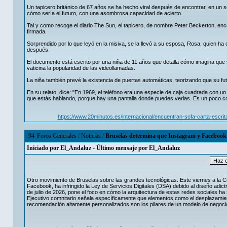
Un tapicero británico de 67 años se ha hecho viral después de encontrar, en un 
cómo sería el futuro, con una asombrosa capacidad de acierto.
Tal y como recoge el diario The Sun, el tapicero, de nombre Peter Beckerton, enc
firmada.
Sorprendido por lo que leyó en la misiva, se la llevó a su esposa, Rosa, quien h
después.
El documento está escrito por una niña de 11 años que detalla cómo imagina que
vaticina la popularidad de las videollamadas.
La niña también prevé la existencia de puertas automáticas, teorizando que su fu
En su relato, dice: "En 1969, el teléfono era una especie de caja cuadrada con 
que estás hablando, porque hay una pantalla donde puedes verlas. Es un poco co
https://www.20minutos.es/internacional/encuentran-sofa-carta-escr
94
Foros Generales
/
Noticias
/
Bruselas determina que Instagram y Facebook t
Iniciado por
El_Andaluz
- Último mensaje por
El_Andaluz
Otro movimiento de Bruselas sobre las grandes tecnológicas. Este viernes a la 
Facebook, ha infringido la Ley de Servicios Digitales (DSA) debido al diseño adi
de julio de 2026, pone el foco en cómo la arquitectura de estas redes sociales ha
Ejecutivo comnitario señala específicamente que elementos como el desplazamiento 
recomendación altamente personalizados son los pilares de un modelo de negocio 