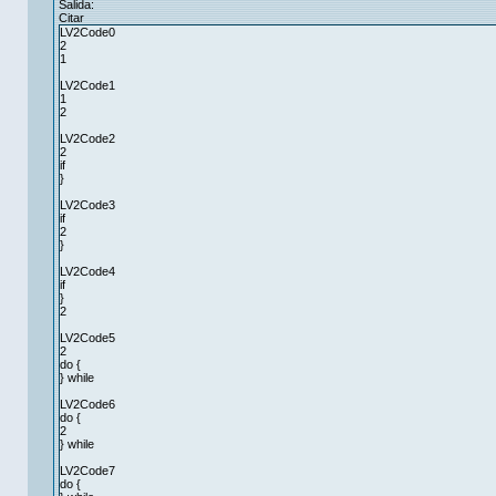
Salida:
Citar
LV2Code0
2
1
LV2Code1
1
2
LV2Code2
2
if
}
LV2Code3
if
2
}
LV2Code4
if
}
2
LV2Code5
2
do {
} while
LV2Code6
do {
2
} while
LV2Code7
do {