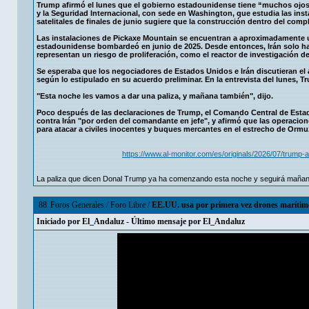
Trump afirmó el lunes que el gobierno estadounidense tiene “muchos ojos” p
y la Seguridad Internacional, con sede en Washington, que estudia las inst
satelitales de finales de junio sugiere que la construcción dentro del com
Las instalaciones de Pickaxe Mountain se encuentran a aproximadamente un
estadounidense bombardeó en junio de 2025. Desde entonces, Irán solo ha 
representan un riesgo de proliferación, como el reactor de investigación de
Se esperaba que los negociadores de Estados Unidos e Irán discutieran el 
según lo estipulado en su acuerdo preliminar. En la entrevista del lunes, 
"Esta noche les vamos a dar una paliza, y mañana también", dijo.
Poco después de las declaraciones de Trump, el Comando Central de Est
contra Irán "por orden del comandante en jefe", y afirmó que las operacio
para atacar a civiles inocentes y buques mercantes en el estrecho de Ormu
https://www.al-monitor.com/es/originals/2026/07/trump-
La paliza que dicen Donal Trump ya ha comenzando esta noche y seguirá mañana p
88
Foros Generales
/
Foro Libre
/
EE.UU. usa por primera vez drones marítimo
Iniciado por
El_Andaluz
- Último mensaje por
El_Andaluz