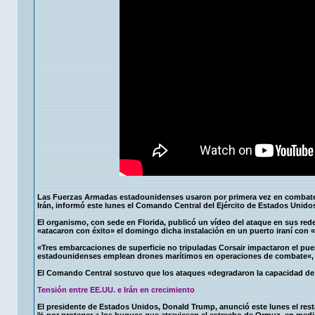
Las Fuerzas Armadas estadounidenses usaron por primera vez en combate
Irán, informó este lunes el Comando Central del Ejército de Estados Unido
El organismo, con sede en Florida, publicó un vídeo del ataque en sus re
«atacaron con éxito» el domingo dicha instalación en un puerto iraní con «
«Tres embarcaciones de superficie no tripuladas Corsair impactaron el pue
estadounidenses emplean drones marítimos en operaciones de combate«, 
El Comando Central sostuvo que los ataques «degradaron la capacidad de I
Tensión entre EE.UU. e Irán en crecimiento
El presidente de Estados Unidos, Donald Trump, anunció este lunes el res
% por proteger a los buques que atraviesen el estrecho de Ormuz, en medio