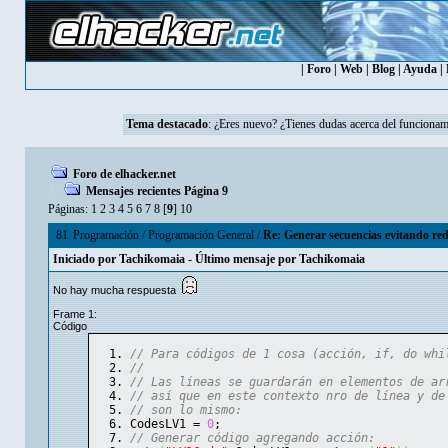
|
Foro
|
Web
|
Blog
|
Ayuda
|
Tema destacado
:
¿Eres nuevo? ¿Tienes dudas acerca del funcionam
Foro de elhacker.net
Mensajes recientes Página 9
Páginas:
1
2
3
4
5
6
7
8
[
9
]
10
81
Programación
/
Programación General
/
Re: Generar secuencias evitando red
Iniciado por
Tachikomaia
- Último mensaje por
Tachikomaia
No hay mucha respuesta
Frame 1:
Código
// Para códigos de 1 cosa (acción, if, do whi
// 
// Las líneas se guardarán en elementos de ar
// así que en este contexto nro de línea y de
// son lo mismo:
CodesLV1 = 
0
;
// Generar código agregando acción: