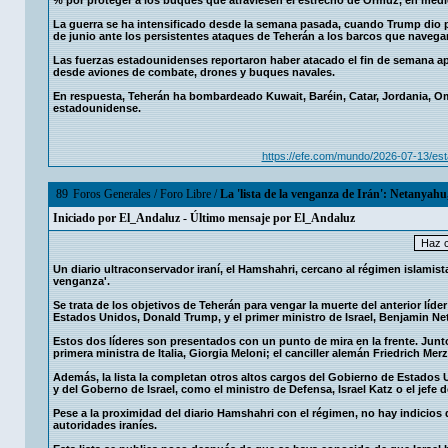
La guerra se ha intensificado desde la semana pasada, cuando Trump dio po
de junio ante los persistentes ataques de Teherán a los barcos que navegan
Las fuerzas estadounidenses reportaron haber atacado el fin de semana ap
desde aviones de combate, drones y buques navales.
En respuesta, Teherán ha bombardeado Kuwait, Baréin, Catar, Jordania, O
estadounidense.
https://efe.com/mundo/2026-07-13/es
89
Foros Generales
/
Foro Libre
/
La 'lista de la venganza de Irán': Netanya
Iniciado por
El_Andaluz
- Último mensaje por
El_Andaluz
Un diario ultraconservador iraní, el Hamshahri, cercano al régimen islamista
venganza'.
Se trata de los objetivos de Teherán para vengar la muerte del anterior líde
Estados Unidos, Donald Trump, y el primer ministro de Israel, Benjamin N
Estos dos líderes son presentados con un punto de mira en la frente. Jun
primera ministra de Italia, Giorgia Meloni; el canciller alemán Friedrich Mer
Además, la lista la completan otros altos cargos del Gobierno de Estados 
y del Goberno de Israel, como el ministro de Defensa, Israel Katz o el jefe 
Pese a la proximidad del diario Hamshahri con el régimen, no hay indicios 
autoridades iraníes.