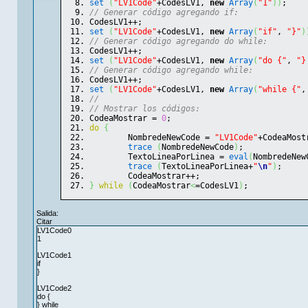
set
(
"LV1Code"
+CodesLV1, 
new
Array
(
"1"
)
)
;
// Generar código agregando if:
CodesLV1++;
set
(
"LV1Code"
+CodesLV1, 
new
Array
(
"if"
, 
"}"
)
// Generar código agregando do while:
CodesLV1++;
set
(
"LV1Code"
+CodesLV1, 
new
Array
(
"do {"
, 
"}
// Generar código agregando while:
CodesLV1++;
set
(
"LV1Code"
+CodesLV1, 
new
Array
(
"while {"
,
// 
// Mostrar los códigos:
CodeaMostrar = 
0
;
do
{
	NombredeNewCode = 
"LV1Code"
+CodeaMost
trace
(
NombredeNewCode
)
;
	TextoLineaPorLinea = 
eval
(
NombredeNew
trace
(
TextoLineaPorLinea+
"
\n
"
)
;
	CodeaMostrar++;
}
while
(
CodeaMostrar
<
=CodesLV1
)
;
Salida:
Citar
LV1Code0
1
LV1Code1
if
}
LV1Code2
do {
} while