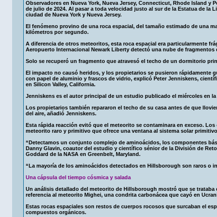
Observadores en Nueva York, Nueva Jersey, Connecticut, Rhode Island y Pen
de julio de 2024. Al pasar a toda velocidad justo al sur de la Estatua de la
ciudad de Nueva York y Nueva Jersey.
El fenómeno provino de una roca espacial, del tamaño estimado de una male
kilómetros por segundo.
A diferencia de otros meteoritos, esta roca espacial era particularmente fr
Aeropuerto Internacional Newark Liberty detectó una nube de fragmentos q
Solo se recuperó un fragmento que atravesó el techo de un dormitorio prin
El impacto no causó heridos, y los propietarios se pusieron rápidamente g
con papel de aluminio y frascos de vidrio, explicó Peter Jenniskens, cientí
en Silicon Valley, California.
Jenniskens es el autor principal de un estudio publicado el miércoles en la
Los propietarios también repararon el techo de su casa antes de que llovi
del aire, añadió Jenniskens.
Esta rápida reacción evitó que el meteorito se contaminara en exceso. Los ci
meteorito raro y primitivo que ofrece una ventana al sistema solar primitivo
“Detectamos un conjunto complejo de aminoácidos, los componentes básicos
Danny Glavin, coautor del estudio y científico sénior de la División de Re
Goddard de la NASA en Greenbelt, Maryland.
“La mayoría de los aminoácidos detectados en Hillsborough son raros o inex
Una cápsula del tiempo cósmica y salada
Un análisis detallado del meteorito de Hillsborough mostró que se trataba
referencia al meteorito Mighei, una condrita carbonácea que cayó en Ucran
Estas rocas espaciales son restos de cuerpos rocosos que surcaban el espa
compuestos orgánicos.