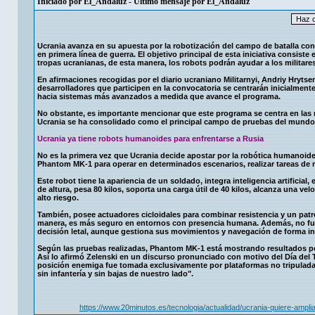
Iniciado por
El_Andaluz
- Último mensaje por
El_Andaluz
Ucrania avanza en su apuesta por la robotización del campo de batalla c
en primera línea de guerra. El objetivo principal de esta iniciativa consist
tropas ucranianas, de esta manera, los robots podrán ayudar a los militare
En afirmaciones recogidas por el diario ucraniano Militarnyi, Andriy Hryts
desarrolladores que participen en la convocatoria se centrarán inicialmen
hacia sistemas más avanzados a medida que avance el programa.
No obstante, es importante mencionar que este programa se centra en las n
Ucrania se ha consolidado como el principal campo de pruebas del mundo
Ucrania ya tiene robots humanoides para enfrentarse a Rusia
No es la primera vez que Ucrania decide apostar por la robótica humanoide 
Phantom MK-1 para operar en determinados escenarios, realizar tareas de
Este robot tiene la apariencia de un soldado, integra inteligencia artificial
de altura, pesa 80 kilos, soporta una carga útil de 40 kilos, alcanza una ve
alto riesgo.
También, posee actuadores cicloidales para combinar resistencia y un pa
manera, es más seguro en entornos con presencia humana. Además, no fun
decisión letal, aunque gestiona sus movimientos y navegación de forma i
Según las pruebas realizadas, Phantom MK-1 está mostrando resultados po
Así lo afirmó Zelenski en un discurso pronunciado con motivo del Día del Tr
posición enemiga fue tomada exclusivamente por plataformas no tripuladas:
sin infantería y sin bajas de nuestro lado".
https://www.20minutos.es/tecnologia/actualidad/ucrania-quiere-ampl