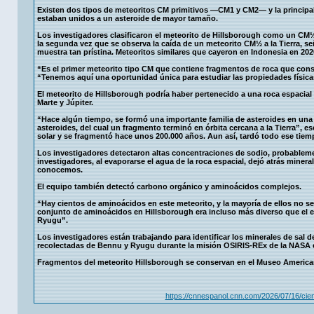
Existen dos tipos de meteoritos CM primitivos —CM1 y CM2— y la principal 
estaban unidos a un asteroide de mayor tamaño.
Los investigadores clasificaron el meteorito de Hillsborough como un CM½
la segunda vez que se observa la caída de un meteorito CM½ a la Tierra, s
muestra tan prístina. Meteoritos similares que cayeron en Indonesia en 202
“Es el primer meteorito tipo CM que contiene fragmentos de roca que conser
“Tenemos aquí una oportunidad única para estudiar las propiedades físicas
El meteorito de Hillsborough podría haber pertenecido a una roca espacial 
Marte y Júpiter.
“Hace algún tiempo, se formó una importante familia de asteroides en una
asteroides, del cual un fragmento terminó en órbita cercana a la Tierra”, es
solar y se fragmentó hace unos 200.000 años. Aun así, tardó todo ese tiemp
Los investigadores detectaron altas concentraciones de sodio, probableme
investigadores, al evaporarse el agua de la roca espacial, dejó atrás miner
conocemos.
El equipo también detectó carbono orgánico y aminoácidos complejos.
“Hay cientos de aminoácidos en este meteorito, y la mayoría de ellos no se 
conjunto de aminoácidos en Hillsborough era incluso más diverso que el e
Ryugu”.
Los investigadores están trabajando para identificar los minerales de sal 
recolectadas de Bennu y Ryugu durante la misión OSIRIS-REx de la NASA e
Fragmentos del meteorito Hillsborough se conservan en el Museo Americano
https://cnnespanol.cnn.com/2026/07/16/cien