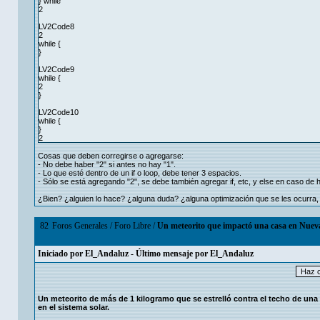
} while
2
LV2Code8
2
while {
}
LV2Code9
while {
2
}
LV2Code10
while {
}
2
Cosas que deben corregirse o agregarse:
- No debe haber "2" si antes no hay "1".
- Lo que esté dentro de un if o loop, debe tener 3 espacios.
- Sólo se está agregando "2", se debe también agregar if, etc, y else en caso de h
¿Bien? ¿alguien lo hace? ¿alguna duda? ¿alguna optimización que se les ocurra
82
Foros Generales
/
Foro Libre
/
Un meteorito que impactó una casa en Nueva 
Iniciado por
El_Andaluz
- Último mensaje por
El_Andaluz
Un meteorito de más de 1 kilogramo que se estrelló contra el techo de una 
en el sistema solar.