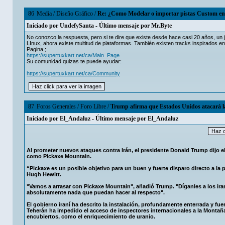
86
Media
/
Diseño Gráfico
/
Re: ¿Como Modelar o importar pistas Custom en 3
Iniciado por
UndefySanta
- Último mensaje por
Mr.Byte
No conozco la respuesta, pero si te dire que existe desde hace casi 20 años, un
LInux, ahora existe multitud de plataformas. También existen tracks inspirados en
Pagina ;
https://supertuxkart.net/ca/Main_Page
Su comunidad quizas te puede ayudar:
https://supertuxkart.net/ca/Community
87
Foros Generales
/
Foro Libre
/
Trump afirma que Estados Unidos atacará la 
Iniciado por
El_Andaluz
- Último mensaje por
El_Andaluz
Al prometer nuevos ataques contra Irán, el presidente Donald Trump dijo e
como Pickaxe Mountain.
“Pickaxe es un posible objetivo para un buen y fuerte disparo directo a la 
Hugh Hewitt.
"Vamos a arrasar con Pickaxe Mountain", añadió Trump. "Díganles a los ir
absolutamente nada que puedan hacer al respecto".
El gobierno iraní ha descrito la instalación, profundamente enterrada y f
Teherán ha impedido el acceso de inspectores internacionales a la Montaña 
encubiertos, como el enriquecimiento de uranio.