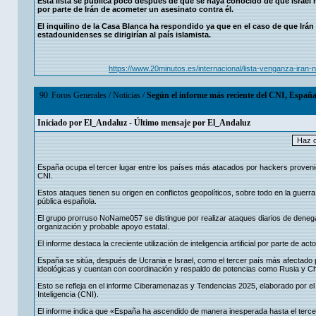
Esta lista se publica poco después de que se haya conocido de que Israel 
por parte de Irán de acometer un asesinato contra él.
El inquilino de la Casa Blanca ha respondido ya que en el caso de que Irán 
estadounidenses se dirigirían al país islamista.
https://www.20minutos.es/internacional/lista-venganza-ir
90
Foros Generales
/
Noticias
/
Según el informe más reciente del CNI, España 
Iniciado por
El_Andaluz
- Último mensaje por
El_Andaluz
España ocupa el tercer lugar entre los países más atacados por hackers provenie
CNI.
Estos ataques tienen su origen en conflictos geopolíticos, sobre todo en la guerra 
pública española.
El grupo prorruso NoName057 se distingue por realizar ataques diarios de deneg
organización y probable apoyo estatal.
El informe destaca la creciente utilización de inteligencia artificial por parte de
España se sitúa, después de Ucrania e Israel, como el tercer país más afectado 
ideológicas y cuentan con coordinación y respaldo de potencias como Rusia y Ch
Esto se refleja en el informe Ciberamenazas y Tendencias 2025, elaborado por e
Inteligencia (CNI).
El informe indica que «España ha ascendido de manera inesperada hasta el tercer