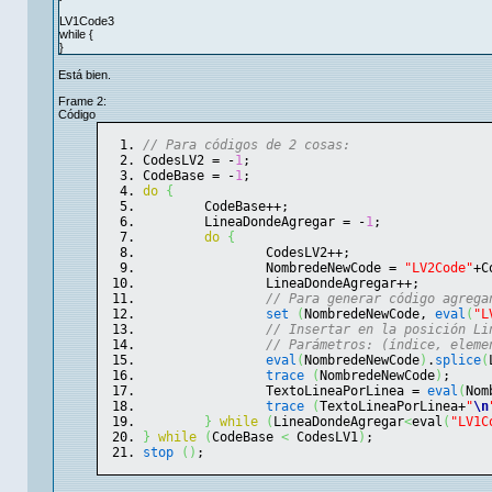
LV1Code3
while {
}
Está bien.
Frame 2:
Código
// Para códigos de 2 cosas:
CodesLV2 = -
1
;
CodeBase = -
1
;
do
{
	CodeBase++;
	LineaDondeAgregar = -
1
;
do
{
		CodesLV2++;
		NombredeNewCode = 
"LV2Code"
+C
		LineaDondeAgregar++;
// Para generar código agrega
set
(
NombredeNewCode, 
eval
(
"L
// Insertar en la posición Li
// Parámetros: (índice, eleme
eval
(
NombredeNewCode
)
.
splice
(
trace
(
NombredeNewCode
)
;
		TextoLineaPorLinea = 
eval
(
Nom
trace
(
TextoLineaPorLinea+
"
\n
}
while
(
LineaDondeAgregar
<
eval
(
"LV1C
}
while
(
CodeBase 
<
 CodesLV1
)
;
stop
(
)
;