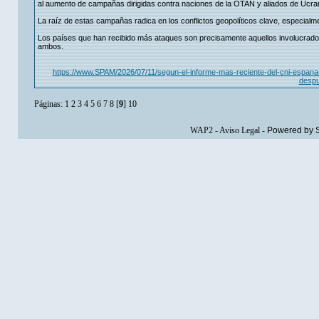
al aumento de campañas dirigidas contra naciones de la OTAN y aliados de Ucran
La raíz de estas campañas radica en los conflictos geopolíticos clave, especialmen
Los países que han recibido más ataques son precisamente aquellos involucrados
ambos.
https://www.SPAM/2026/07/11/segun-el-informe-mas-reciente-del-cni-espan
despu
Páginas:
1
2
3
4
5
6
7
8
[
9
]
10
WAP2
-
Aviso Legal
-
Powered by 