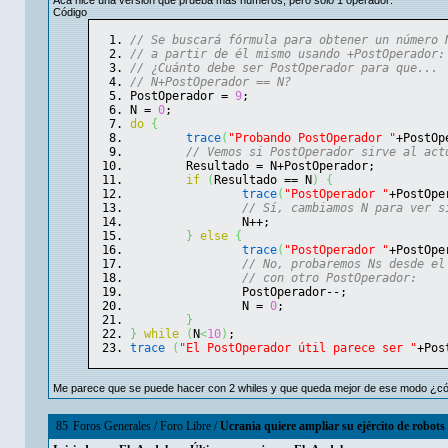
Código
// Se buscará fórmula para obtener un número 
// a partir de él mismo usando +PostOperador:
// ¿Cuánto debe ser PostOperador para que...
// N+PostOperador == N?
PostOperador = 
9
;
N = 
0
;
do
{
trace
(
"Probando PostOperador "
+PostOp
// Vemos si PostOperador sirve al act
	Resultado = N+PostOperador;
if
(
Resultado == N
)
{
trace
(
"PostOperador "
+PostOpe
// Sí, cambiamos N para ver s
		N++;
}
else
{
trace
(
"PostOperador "
+PostOpe
// No, probaremos Ns desde el
// con otro PostOperador:
		PostOperador--;
		N = 
0
;
}
}
while
(
N
<
10
)
;
trace
(
"El PostOperador útil parece ser "
+Pos
Me parece que se puede hacer con 2 whiles y que queda mejor de ese modo ¿c
85
Foros Generales
/
Foro Libre
/
Ucrania quiere ampliar su ejército de robots