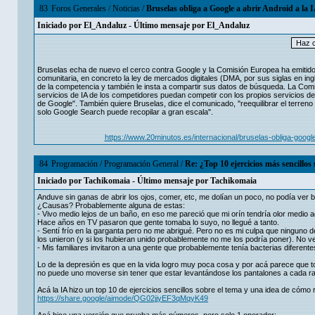
83
Foros Generales
/
Noticias
/
Bruselas obliga a Google a abrir Android a la 
Iniciado por
El_Andaluz
- Último mensaje por
El_Andaluz
Bruselas echa de nuevo el cerco contra Google y la Comisión Europea ha emitido 
comunitaria, en concreto la ley de mercados digitales (DMA, por sus siglas en inglé
de la competencia y también le insta a compartir sus datos de búsqueda. La Comis
servicios de IA de los competidores puedan competir con los propios servicios de
de Google". También quiere Bruselas, dice el comunicado, "reequilibrar el terre
solo Google Search puede recopilar a gran escala".
https://www.20minutos.es/internacional/bruselas-obliga-goo
84
Programación
/
Programación General
/
Re: ¿Top 10 ejercicios más sencillo
Iniciado por
Tachikomaia
- Último mensaje por
Tachikomaia
Anduve sin ganas de abrir los ojos, comer, etc, me dolían un poco, no podía ver 
¿Causas? Probablemente alguna de estas:
- Vivo medio lejos de un baño, en eso me pareció que mi orín tendría olor medio a
Hace años en TV pasaron que gente tomaba lo suyo, no llegué a tanto.
- Sentí frío en la garganta pero no me abrigué. Pero no es mi culpa que ninguno de 
los unieron (y si los hubieran unido probablemente no me los podría poner). No 
- Mis familiares invitaron a una gente que probablemente tenía bacterias diferent
Lo de la depresión es que en la vida logro muy poca cosa y por acá parece que 
no puede uno moverse sin tener que estar levantándose los pantalones a cada ra
Acá la IA hizo un top 10 de ejercicios sencillos sobre el tema y una idea de cómo r
https://share.google/aimode/QG02jjyEF3qMqyK49
Acá hice una versión que prueba más números, pero solo 1 operador: