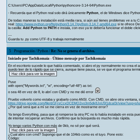
C:\Users\PC\AppData\Local\Python\pythoncore-3.14-64\Python.exe
- Recuerda que el Python real solo dirá únicamente
Python
, el de Windows dice Python
De todas maneras tu instalación está media rara, si aún así tienes problemas ve a tu C
real:
https://www.python.org/ftp/python/3.14.7/python-3.14.7-amd64.exe
si te ofrece De
la casilla:
Add Python to PATH
e instala, con eso ya te debería funcionar el doble click
---
Guarda tu .py como UTF-8 y trabaja normalmente
5
Programación
/
Python
/
Re: No se genera el archivo.
Iniciado por
Tachikomaia
- Último mensaje por
Tachikomaia
En el escritorio sucede lo que había comentado, si abro el py normalmente no crea el ar
puedo leer de lo rápido que se cierra, aunque tiene pausa, se ve que el programa termin
Puse
with open("Mywords.txt", "w", encoding="utf-48") as txt:
o sea 48 en vez de 8, lo abrí con CMD y no me dió error
Pruebo volverlo como estaba y grabarlo como ANSI. Con CMD, se abre otra ventana, se c
https://drive.google.com/file/d/1FrsCcxDCEMO2vo3m5dk8JoU5f1dcaI3r/view?usp=sha
¿Por qué será que a mí se me cierra en vez de mostrarme error?
Ya tengo Everything, pasa que al romperse la otra PC no lo había instalado en esta pu
de intentar recuperar archivos. Confirmo que la búsqueda es mucho más rápida.
Yo tengo varios Python con más de 0kb, no sé por qué será.
¿Cual abro con cmd? Supongo que el de 104kb como es el tuyo. Pone esto:
Código: