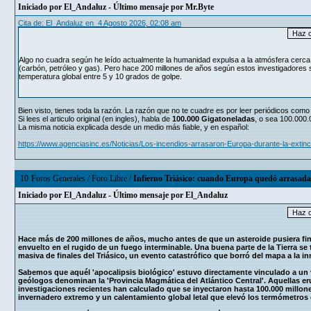
Iniciado por
El_Andaluz
- Último mensaje por
Mr.Byte
Cita de: El_Andaluz en 4 Agosto 2026, 02:08 am
Algo no cuadra según he leído actualmente la humanidad expulsa a la atmósfera cerca d
(carbón, petróleo y gas). Pero hace 200 millones de años según estos investigadores 
temperatura global entre 5 y 10 grados de golpe.
Bien visto, tienes toda la razón. La razón que no te cuadre es por leer periódicos como
Si lees el articulo original (en ingles), habla de
100.000 Gigatoneladas
, o sea 100.000.
La misma noticia explicada desde un medio más fiable, y en español:
https://www.agenciasinc.es/Noticias/Los-incendios-arrasaron-Europa-durante-la-extinc
10
Foros Generales
/
Foro Libre
/
Infierno Triásico: cuando Europa quedó arrasada
Iniciado por
El_Andaluz
- Último mensaje por
El_Andaluz
Hace más de 200 millones de años, mucho antes de que un asteroide pusiera fin al
envuelto en el rugido de un fuego interminable. Una buena parte de la Tierra se 
masiva de finales del Triásico, un evento catastrófico que borró del mapa a la 
Sabemos que aquél 'apocalipsis biológico' estuvo directamente vinculado a un
geólogos denominan la 'Provincia Magmática del Atlántico Central'. Aquellas 
investigaciones recientes han calculado que se inyectaron hasta 100.000 millone
invernadero extremo y un calentamiento global letal que elevó los termómetros 