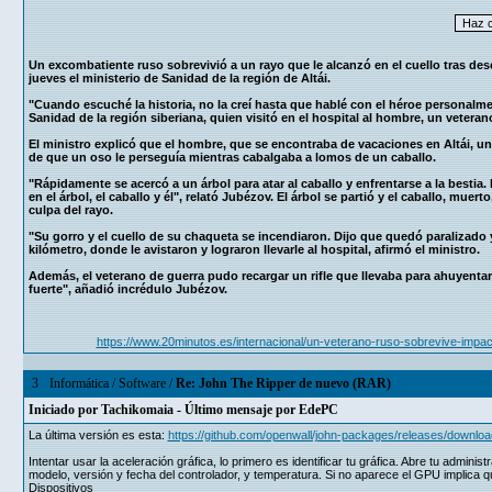
Un excombatiente ruso sobrevivió a un rayo que le alcanzó en el cuello tras des
jueves el ministerio de Sanidad de la región de Altái.
"Cuando escuché la historia, no la creí hasta que hablé con el héroe personalme
Sanidad de la región siberiana, quien visitó en el hospital al hombre, un veteran
El ministro explicó que el hombre, que se encontraba de vacaciones en Altái, u
de que un oso le perseguía mientras cabalgaba a lomos de un caballo.
"Rápidamente se acercó a un árbol para atar al caballo y enfrentarse a la bestia
en el árbol, el caballo y él", relató Jubézov. El árbol se partió y el caballo, mue
culpa del rayo.
"Su gorro y el cuello de su chaqueta se incendiaron. Dijo que quedó paralizado 
kilómetro, donde le avistaron y lograron llevarle al hospital, afirmó el ministro.
Además, el veterano de guerra pudo recargar un rifle que llevaba para ahuyentar
fuerte", añadió incrédulo Jubézov.
https://www.20minutos.es/internacional/un-veterano-ruso-sobrevive-impa
3
Informática
/
Software
/
Re: John The Ripper de nuevo (RAR)
Iniciado por
Tachikomaia
- Último mensaje por
EdePC
La última versión es esta:
https://github.com/openwall/john-packages/releases/downlo
Intentar usar la aceleración gráfica, lo primero es identificar tu gráfica. Abre tu admin
modelo, versión y fecha del controlador, y temperatura. Si no aparece el GPU implica q
Dispositivos