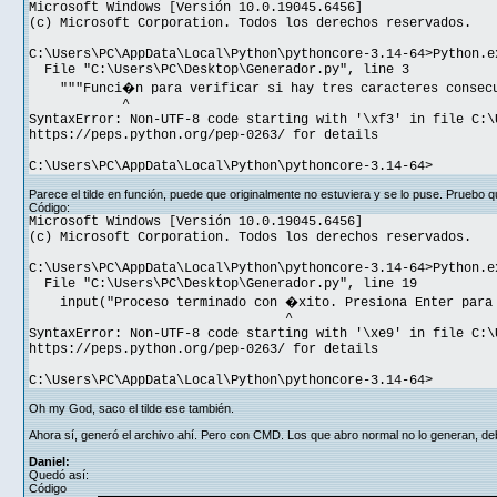
Microsoft Windows [Versión 10.0.19045.6456]
(c) Microsoft Corporation. Todos los derechos reservados.
C:\Users\PC\AppData\Local\Python\pythoncore-3.14-64>Python.e
File "C:\Users\PC\Desktop\Generador.py", line 3
"""Funci�n para verificar si hay tres caracteres consecu
^
SyntaxError: Non-UTF-8 code starting with '\xf3' in file C:\
https://peps.python.org/pep-0263/ for details
C:\Users\PC\AppData\Local\Python\pythoncore-3.14-64>
Parece el tilde en función, puede que originalmente no estuviera y se lo puse. Pruebo qu
Código:
Microsoft Windows [Versión 10.0.19045.6456]
(c) Microsoft Corporation. Todos los derechos reservados.
C:\Users\PC\AppData\Local\Python\pythoncore-3.14-64>Python.e
File "C:\Users\PC\Desktop\Generador.py", line 19
input("Proceso terminado con �xito. Presiona Enter para 
^
SyntaxError: Non-UTF-8 code starting with '\xe9' in file C:\
https://peps.python.org/pep-0263/ for details
C:\Users\PC\AppData\Local\Python\pythoncore-3.14-64>
Oh my God, saco el tilde ese también.
Ahora sí, generó el archivo ahí. Pero con CMD. Los que abro normal no lo generan, de
Daniel:
Quedó así:
Código