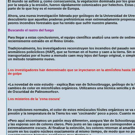
El mundo se asfixió y, como consecuencia, la vegetación dominada por los gra
por la sequía y la erosión, fueron rápidamente colonizados por helechos. Estas 
parte de lo que hoy es el noroeste de Europa.
Ahora, una nueva investigación liderada por geólogos de la Universidad de Utre
descubierto que aquellas praderas prehistóricas eran extremadamente propensas
peores incendios forestales que ha tenido que sufrir nuestro planeta.
Buscando el rastro del fuego
Para llegar a estas conclusiones, el equipo científico analizó una serie de sed
recientemente extraído en el Reino Unido.
Tradicionalmente, los investigadores reconstruyen los incendios del pasado r
aromáticos policíclicos (HAP), que se forman en el humo y caen a la tierra. Sin
transportadas por el humo a menudo caen muy lejos del fuego original, o simple
un método totalmente nuevo.
Los investigadores han determinado que se inyectaron en la atmósfera hasta 10
de golpe
«La novedad de este estudio - explica Bas van de Schootbrugge, geólogo de la Un
cambios de color en microfósiles orgánicos. Utilizamos una técnica sencilla y de 
de Oscuridad de Palinomorfos».
Los misterios de la 'zona oscura'
En condiciones normales, el color de estos minúsculos fósiles orgánicos se v
presión y la temperatura de la Tierra los van 'cocinando' poco a poco. Cuanto
«Pero aquí encontramos un patrón muy diferente», asegura Van de Schootbrugge.
y las esporas son de colores claros. Pero justo en las capas que corresponden a
extremadamente oscuro. Al finalizar la extinción, los colores retornan al amari
ocurre en los cuatro núcleos exactamente al mismo tiempo, de modo que no pod
experimentaron historias geológicas muy distintas.»