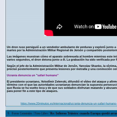
Un dron ruso persiguió a un vendedor ambulante de verduras y explotó junto a 
martes por la Administración Militar Regional de Jersón y compartido posteriorm
Las imágenes muestran cómo el aparato sobrevuela al hombre mientras este inte
varios segundos, el dron detona junto a él. La grabación ha sido verificada por 
Según el jefe de la Administración Militar de Jersón, Yaroslav Shanko, la víctima
precisó posteriormente que presenta lesiones por metralla y una conmoción cer
Ucrania denuncia un "safari humano"
El presidente ucraniano, Volodímir Zelenski, difundió el vídeo del ataque y afirm
término con el que las autoridades ucranianas denuncian la supuesta persecució
que Rusia se ha vuelto loca y de que sus soldados disfrutan matando y abusand
para poner fin a este tipo de ataques.
https://www.20minutos.es/internacional/ucrania-denuncia-un-safari-human
9
Foros Generales
/
Foro Libre
/
Re: Infierno Triásico: cuando Europa quedó arra