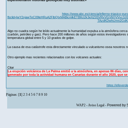
https://www.abc.es/ciencia/infierno-triasico-
fbclid=IwY2xjawTeC09leHRuA2FlbQIxMABicmlkETB6U2k3eXZ0SVRvVGV6QVVvc
TAzdKDwhtJmn2GdK
Algo no cuadra según he leído actualmente la humanidad expulsa a la atmósfera cerca d
(carbón, petróleo y gas). Pero hace 200 millones de años según estos investigadores s
temperatura global entre 5 y 10 grados de golpe.
La causa de esa catástrofe esta directamente vinculado a vulcanismo osea nosotros 
Otro ejemplo mas recientes relacionados con los volcanes actuales:
Citar
La erupción volcánica de La Palma emitió a la atmósfera, en apenas 86 días, cer
generado por toda la actividad humana en Canarias durante el año 2020, que se 
https://efeverd
Páginas: [
1
]
2
3
4
5
6
7
8
9
10
WAP2
-
Aviso Legal
-
Powered by 