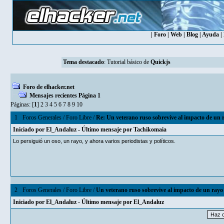
|
Foro
|
Web
|
Blog
|
Ayuda
|
Tema destacado
:
Tutorial básico de
Quickjs
Foro de elhacker.net
Mensajes recientes Página 1
Páginas: [
1
]
2
3
4
5
6
7
8
9
10
1
Foros Generales
/
Foro Libre
/
Re: Un veterano ruso sobrevive al impacto de un ra
Iniciado por
El_Andaluz
- Último mensaje por
Tachikomaia
Lo persiguió un oso, un rayo, y ahora varios periodistas y políticos.
2
Foros Generales
/
Foro Libre
/
Un veterano ruso sobrevive al impacto de un rayo q
Iniciado por
El_Andaluz
- Último mensaje por
El_Andaluz