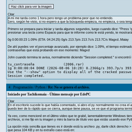
Citar
A mí me tarda como 1 hora pero tengo un problema peor que no entiendo.
1ero, según he visto, si no espero a que la búsqueda empieza, no empieza, o sea ten
Primero se prepara para iniciar y tarda algunos segundos, luego cuando dice: "Press 'q
presionar una tecla como Espacio para que te informe como le está yendo, te mostrará
0g 0:00:00:23 1.09% (ETA: 04:24:25) 0g/s 213.7p/s 213.7c/s 213.7C/s Magxd..Maiay
De ahí puedes ver el porcentaje avanzado, por ejemplo dice: 1.09%, el tiempo estimad
contraseñas que está probando en ese momento: Magxd
John cuando termina te avisa, normalmente diciendo "Session completed." si encontró 
tu_contraseña (2006.rar)
1g 0:00:00:04 DONE (2026-08-06 10:28) 0.2366g/s 393.7p/s 393
Use the "--show" option to display all of the cracked passwo
Session completed.
4
Programación
/
Python
/
Re: No se genera el archivo.
Iniciado por
Tachikomaia
- Último mensaje por
EdePC
Citar
En el escritorio sucede lo que había comentado, si abro el py normalmente no crea el a
puedo leer de lo rápido que se cierra, aunque tiene pausa, se ve que el programa termi
Ya veo, como mencioné en el último video que te grabé, lamentablemente Windows tiene
archivos, si me fijo en tu imagen y miro la barra de título veo que estás usando ese P
La opción más sencilla que tienes es ir donde está tu archivo .py, darle click derecho 
que pesa 104 KB y en tu extraño caso está en: