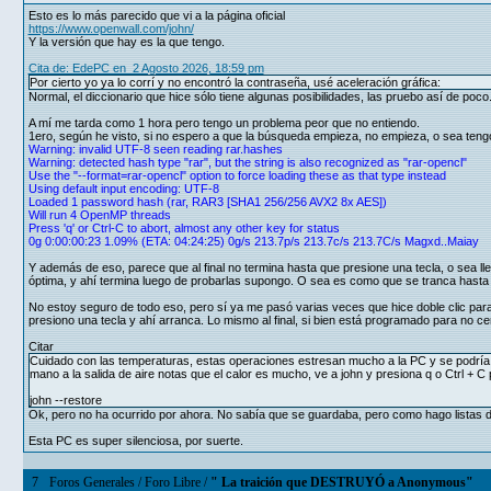
Esto es lo más parecido que vi a la página oficial
https://www.openwall.com/john/
Y la versión que hay es la que tengo.
Cita de: EdePC en 2 Agosto 2026, 18:59 pm
Por cierto yo ya lo corrí y no encontró la contraseña, usé aceleración gráfica:
Normal, el diccionario que hice sólo tiene algunas posibilidades, las pruebo así de poco
A mí me tarda como 1 hora pero tengo un problema peor que no entiendo.
1ero, según he visto, si no espero a que la búsqueda empieza, no empieza, o sea ten
Warning: invalid UTF-8 seen reading rar.hashes
Warning: detected hash type "rar", but the string is also recognized as "rar-opencl"
Use the "--format=rar-opencl" option to force loading these as that type instead
Using default input encoding: UTF-8
Loaded 1 password hash (rar, RAR3 [SHA1 256/256 AVX2 8x AES])
Will run 4 OpenMP threads
Press 'q' or Ctrl-C to abort, almost any other key for status
0g 0:00:00:23 1.09% (ETA: 04:24:25) 0g/s 213.7p/s 213.7c/s 213.7C/s Magxd..Maiay
Y además de eso, parece que al final no termina hasta que presione una tecla, o sea ll
óptima, y ahí termina luego de probarlas supongo. O sea es como que se tranca hasta 
No estoy seguro de todo eso, pero sí ya me pasó varias veces que hice doble clic par
presiono una tecla y ahí arranca. Lo mismo al final, si bien está programado para no cerr
Citar
Cuidado con las temperaturas, estas operaciones estresan mucho a la PC y se podría 
mano a la salida de aire notas que el calor es mucho, ve a john y presiona q o Ctrl +
john --restore
Ok, pero no ha ocurrido por ahora. No sabía que se guardaba, pero como hago listas d
Esta PC es super silenciosa, por suerte.
7
Foros Generales
/
Foro Libre
/
" La traición que DESTRUYÓ a Anonymous"