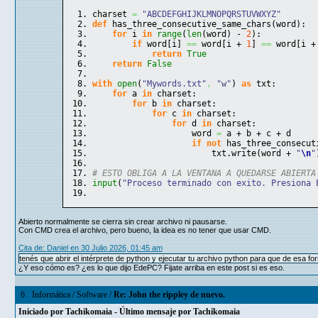
charset 
=
"ABCDEFGHIJKLMNOPQRSTUVWXYZ"
def
 has_three_consecutive_same_chars
(
word
)
:
for
 i 
in
range
(
len
(
word
)
 - 
2
)
:
if
 word
[
i
]
==
 word
[
i + 
1
]
==
 word
[
i +
return
True
return
False
with
open
(
"Mywords.txt"
,
"w"
)
as
 txt:
for
 a 
in
 charset:
for
 b 
in
 charset:
for
 c 
in
 charset:
for
 d 
in
 charset:
                    word 
=
 a + b + c + d
if
not
 has_three_consecut
                        txt.
write
(
word + 
"
\n
"
# ESTO OBLIGA A LA VENTANA A QUEDARSE ABIERTA
input
(
"Proceso terminado con exito. Presiona 
Abierto normalmente se cierra sin crear archivo ni pausarse.
Con CMD crea el archivo, pero bueno, la idea es no tener que usar CMD.
Cita de: Danielㅤ en 30 Julio 2026, 01:45 am
tenés que abrir el intérprete de python y ejecutar tu archivo python para que de esa fo
¿Y eso cómo es? ¿es lo que dijo EdePC? Fijate arriba en este post si es eso.
6
Informática
/
Software
/
Re: John the rippley de nuevo.
Iniciado por
Tachikomaia
- Último mensaje por
Tachikomaia