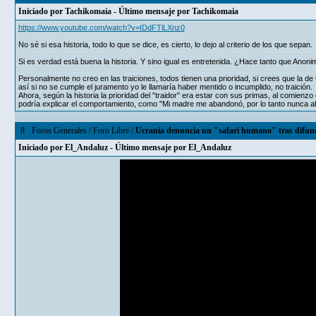
Iniciado por
Tachikomaia
- Último mensaje por
Tachikomaia
https://www.youtube.com/watch?v=IDdFTlLXnz0
No sé si esa historia, todo lo que se dice, es cierto, lo dejo al criterio de los que sepan.
Si es verdad está buena la historia. Y sino igual es entretenida. ¿Hace tanto que Anon
Personalmente no creo en las traiciones, todos tienen una prioridad, si crees que la d
así si no se cumple el juramento yo le llamaría haber mentido o incumplido, no traición.
Ahora, según la historia la prioridad del "traidor" era estar con sus primas, al comie
podría explicar el comportamiento, como "Mi madre me abandonó, por lo tanto nunca ab
8
Foros Generales
/
Foro Libre
/
Ucrania denuncia un "safari humano" tras difun
Iniciado por
El_Andaluz
- Último mensaje por
El_Andaluz