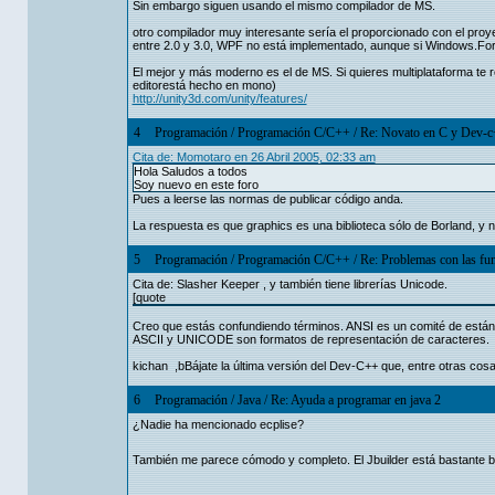
Sin embargo siguen usando el mismo compilador de MS.
otro compilador muy interesante sería el proporcionado con el proy
entre 2.0 y 3.0, WPF no está implementado, aunque si Windows.For
El mejor y más moderno es el de MS. Si quieres multiplataforma te
editorestá hecho en mono)
http://unity3d.com/unity/features/
4
Programación
/
Programación C/C++
/
Re: Novato en C y Dev-
Cita de: Momotaro en 26 Abril 2005, 02:33 am
Hola Saludos a todos
Soy nuevo en este foro
Pues a leerse las normas de publicar código anda.
La respuesta es que graphics es una biblioteca sólo de Borland, y n
5
Programación
/
Programación C/C++
/
Re: Problemas con las fun
Cita de: Slasher Keeper , y también tiene librerías Unicode.
[quote
Creo que estás confundiendo términos. ANSI es un comité de están
ASCII y UNICODE son formatos de representación de caracteres.
kichan ,bBájate la última versión del Dev-C++ que, entre otras cosa
6
Programación
/
Java
/
Re: Ayuda a programar en java 2
¿Nadie ha mencionado ecplise?
También me parece cómodo y completo. El Jbuilder está bastante bi