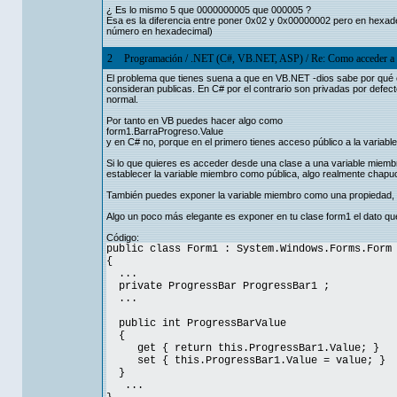
¿ Es lo mismo 5 que 0000000005 que 000005 ?
Esa es la diferencia entre poner 0x02 y 0x00000002 pero en hexadec
número en hexadecimal)
2
Programación
/
.NET (C#, VB.NET, ASP)
/
Re: Como acceder a c
El problema que tienes suena a que en VB.NET -dios sabe por qué o
consideran publicas. En C# por el contrario son privadas por defect
normal.
Por tanto en VB puedes hacer algo como
form1.BarraProgreso.Value
y en C# no, porque en el primero tienes acceso público a la variab
Si lo que quieres es acceder desde una clase a una variable miembr
establecer la variable miembro como pública, algo realmente chapu
También puedes exponer la variable miembro como una propiedad, p
Algo un poco más elegante es exponer en tu clase form1 el dato qu
Código:
public class Form1 : System.Windows.Forms.Form
{
...
private ProgressBar ProgressBar1 ;
...
public int ProgressBarValue
{
get { return this.ProgressBar1.Value; }
set { this.ProgressBar1.Value = value; }
}
...