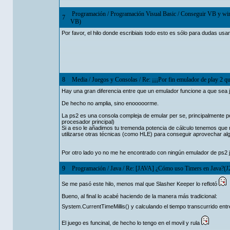
Programación
/
Programación Visual Basic
/
Conseguir VB y wins
7
VB)
Por favor, el hilo donde escribiais todo esto es sólo para dudas us
8
Media
/
Juegos y Consolas
/
Re: ¡¡¡Por fin emulador de play 2 qu
Hay una gran diferencia entre que un emulador funcione a que sea j
De hecho no amplia, sino enooooorme.
La ps2 es una consola compleja de emular per se, principalmente por
procesador principal)
Si a eso le añadimos tu tremenda potencia de cálculo tenemos que n
utilizarse otras técnicas (como HLE) para conseguir aprovechar al
Por otro lado yo no me he encontrado con ningún emulador de ps2 j
9
Programación
/
Java
/
Re: [JAVA] ¿Cómo uso Timers en Java?(
Se me pasó este hilo, menos mal que Slasher Keeper lo reflotó
Bueno, al final lo acabé haciendo de la manera más tradicional:
System.CurrentTimeMillis() y calculando el tiempo transcurrido ent
El juego es funcinal, de hecho lo tengo en el movil y rula