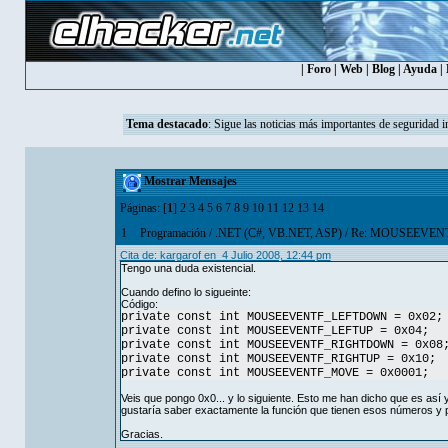
|
Foro
|
Web
|
Blog
|
Ayuda
|
Tema destacado
:
Sigue las noticias más importantes de seguridad i
Mostrar Mensajes
Páginas: [
1
]
2
3
4
5
6
7
8
9
10
11
12
13
14
1
Programación
/
.NET (C#, VB.NET, ASP)
/
Re: MOUSEEVEN
Cita de: kargarof en 4 Julio 2008, 12:44 pm
Tengo una duda existencial.
Cuando defino lo sigueinte:
Código:
private const int MOUSEEVENTF_LEFTDOWN = 0x02;
private const int MOUSEEVENTF_LEFTUP = 0x04;
private const int MOUSEEVENTF_RIGHTDOWN = 0x08
private const int MOUSEEVENTF_RIGHTUP = 0x10;
private const int MOUSEEVENTF_MOVE = 0x0001;
Veis que pongo 0x0... y lo siguiente. Esto me han dicho que es as
gustaría saber exactamente la función que tienen esos números y p
Gracias.