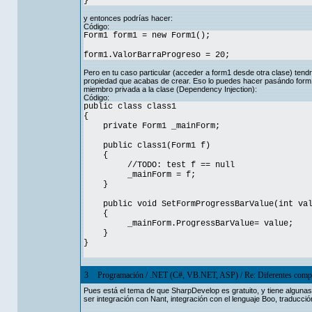
}
y entonces podrías hacer:
Código:
Form1 form1 = new Form1();
form1.ValorBarraProgreso = 20;
Pero en tu caso particular (acceder a form1 desde otra clase) tendr
propiedad que acabas de crear. Eso lo puedes hacer pasándo form1 
miembro privada a la clase (Dependency Injection):
Código:
public class class1
{
private Form1 _mainForm;
public class1(Form1 f)
{
//TODO: test f == null
_mainForm = f;
}
public void SetFormProgressBarValue(int val
{
_mainForm.ProgressBarValue= value;
}
}
3
Programación
/
.NET (C#, VB.NET, ASP)
/
Re: Diferentes comp
Pues está el tema de que SharpDevelop es gratuito, y tiene alguna
ser integración con Nant, integración con el lenguaje Boo, traducci