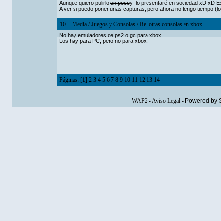
Aunque quiero pulirlo
un poco
y lo presentaré en sociedad xD xD 
A ver si puedo poner unas capturas, pero ahora no tengo tiempo (lo 
10
Media
/
Juegos y Consolas
/
Re: otras consolas en xbox
No hay emuladores de ps2 o gc para xbox.
Los hay para PC, pero no para xbox.
Páginas: [
1
]
2
3
4
5
6
7
8
9
10
11
12
13
14
WAP2
-
Aviso Legal
-
Powered by 