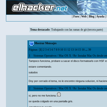
|
Foro
|
Web
|
Blog
|
Ayuda
|
Tema destacado
:
Trabajando con las ramas de git (tercera parte)
Mostrar Mensajes
Páginas: [
1
]
2
3
4
5
6
7
8
9
10
11
12
13
14
15
16
...
39
1
Sistemas Operativos
/
Mac OS X
/
Re: Instalar Mac Os desde ce
Tampoco funciona, probare a sacar el disco formatearlo con HSF exp
estare comentando.
saludos
______________________________________________________
Doy por cerrado el tema, no le encontre ninguna solucion, ni hacien
2
Sistemas Operativos
/
Mac OS X
/
Re: Instalar Mac Os desde ce
si, pero no me funciona.
se queda colgado en una pantalla gris.