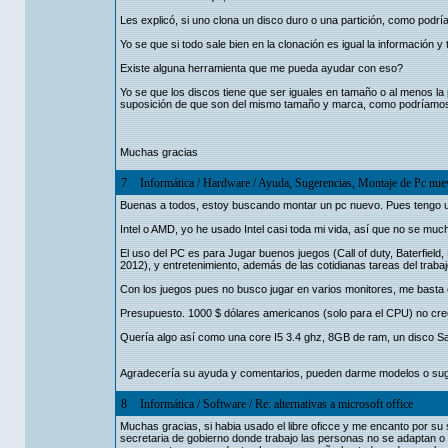
Les explicó, si uno clona un disco duro o una partición, como podr
Yo se que si todo sale bien en la clonación es igual la información y 
Existe alguna herramienta que me pueda ayudar con eso?
Yo se que los discos tiene que ser iguales en tamaño o al menos la
suposición de que son del mismo tamaño y marca, como podríamos s
Muchas gracias
7
Informática
/
Hardware
/
Ayuda, Sugerencias, Montaje de Pc nue
Buenas a todos, estoy buscando montar un pc nuevo. Pues tengo u
Intel o AMD, yo he usado Intel casi toda mi vida, así que no se mu
El uso del PC es para Jugar buenos juegos (Call of duty, Baterfield
2012), y entretenimiento, además de las cotidianas tareas del trabaj
Con los juegos pues no busco jugar en varios monitores, me basta c
Presupuesto. 1000 $ dólares americanos (solo para el CPU) no cr
Quería algo así como una core I5 3.4 ghz, 8GB de ram, un disco Sata
Agradecería su ayuda y comentarios, pueden darme modelos o sug
8
Informática
/
Software
/
Re: alternativas a microsoft office
Muchas gracias, si habia usado el libre oficce y me encanto por su s
secretaria de gobierno donde trabajo las personas no se adaptan o no