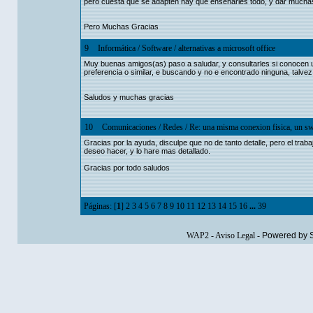
pero cuesta que se adapten hay que enseñarles todo, y dar mucha
Pero Muchas Gracias
9
Informática
/
Software
/
alternativas a microsoft office
Muy buenas amigos(as) paso a saludar, y consultarles si conocen una
preferencia o similar, e buscando y no e encontrado ninguna, talve
Saludos y muchas gracias
10
Comunicaciones
/
Redes
/
Re: una misma conexion fisica, un swi
Gracias por la ayuda, disculpe que no de tanto detalle, pero el tra
deseo hacer, y lo hare mas detallado.
Gracias por todo saludos
Páginas: [
1
]
2
3
4
5
6
7
8
9
10
11
12
13
14
15
16
...
39
WAP2
-
Aviso Legal
-
Powered by 