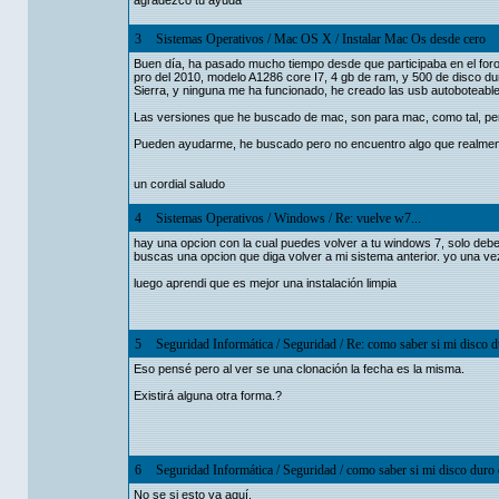
agradezco tu ayuda
3
Sistemas Operativos
/
Mac OS X
/
Instalar Mac Os desde cero
Buen día, ha pasado mucho tiempo desde que participaba en el foro
pro del 2010, modelo A1286 core I7, 4 gb de ram, y 500 de disco du
Sierra, y ninguna me ha funcionado, he creado las usb autoboteab
Las versiones que he buscado de mac, son para mac, como tal, pero
Pueden ayudarme, he buscado pero no encuentro algo que realment
un cordial saludo
4
Sistemas Operativos
/
Windows
/
Re: vuelve w7...
hay una opcion con la cual puedes volver a tu windows 7, solo debes
buscas una opcion que diga volver a mi sistema anterior. yo una vez lo
luego aprendi que es mejor una instalación limpia
5
Seguridad Informática
/
Seguridad
/
Re: como saber si mi disco d
Eso pensé pero al ver se una clonación la fecha es la misma.
Existirá alguna otra forma.?
6
Seguridad Informática
/
Seguridad
/
como saber si mi disco duro 
No se si esto va aquí,