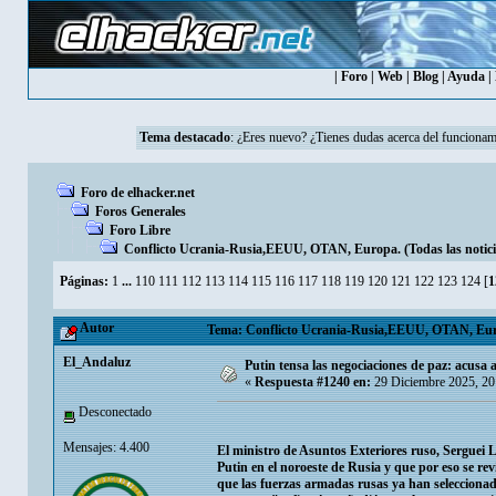
|
Foro
|
Web
|
Blog
|
Ayuda
|
Tema destacado
:
¿Eres nuevo? ¿Tienes dudas acerca del funcionam
Foro de elhacker.net
Foros Generales
Foro Libre
Conflicto Ucrania-Rusia,EEUU, OTAN, Europa. (Todas las noticia
Páginas:
1
...
110
111
112
113
114
115
116
117
118
119
120
121
122
123
124
[
1
Autor
Tema: Conflicto Ucrania-Rusia,EEUU, OTAN, Europa
El_Andaluz
Putin tensa las negociaciones de paz: acusa
«
Respuesta #1240 en:
29 Diciembre 2025, 20
Desconectado
Mensajes: 4.400
El ministro de Asuntos Exteriores ruso, Serguei L
Putin en el noroeste de Rusia y que por eso se re
que las fuerzas armadas rusas ya han seleccionad