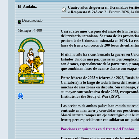
El_Andaluz
Cuatro años de guerra en UcraniaLos territo
«
Respuesta #1245 en:
21 Febrero 2026, 14:0
Desconectado
Mensajes: 4.400
Casi cuatro años después del inicio de la invasi
del territorio ucraniano. Se trata de las provinc
península de Crimea, anexionada en 2014. La resp
línea de frente con cerca de 200 focos de enfrenta
El último año ha transformado la guerra en Ucran
Estados Unidos una paz que se antoja complicada 
con drones, especialmente de la parte rusa, pro
que combinan fases de avance táctico con etapas 
Entre febrero de 2025 y febrero de 2026, Rusia 
Cantabria), a lo largo de toda la línea del frent
muchas de esas zonas en disputa. Sin embargo, y a
su mayor contraofensiva desde 2023, recuperando 
Institute for the Study of War (ISW).
Las acciones de ambos países han estado marcadas
centrado en mantener y consolidar sus posiciones 
Moscú intenta romper un eje estratégico que le im
frente; pero especialmente consolidar su ocupació
Posiciones enquistadas en el frente del Donbás
Durante el último año, gran parte de la contienda