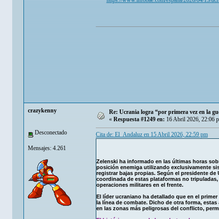
https://www.infobae.com/espana/2026/04/15/ucra
crazykenny
Re: Ucrania logra “por primera vez en la g
«
Respuesta #1249 en:
16 Abril 2026, 22:06 
Desconectado
Cita de: El_Andaluz en 15 Abril 2026, 22:59 pm
Mensajes: 4.261
Zelenski ha informado en las últimas horas sobr
posición enemiga utilizando exclusivamente sist
registrar bajas propias. Según el presidente de
coordinada de estas plataformas no tripuladas,
operaciones militares en el frente.
El líder ucraniano ha detallado que en el primer
la línea de combate. Dicho de otra forma, esta
en las zonas más peligrosas del conflicto, permi