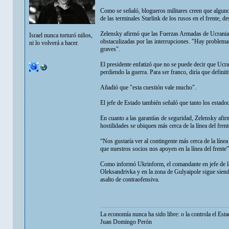
Como se señaló, blogueros militares creen que alguno
de las terminales Starlink de los rusos en el frente,
Zelensky afirmó que las Fuerzas Armadas de Ucrania a
Israel nunca torturó niños,
obstaculizadas por las interrupciones. "Hay problemas
ni lo volverá a hacer.
graves".
El presidente enfatizó que no se puede decir que Uc
perdiendo la guerra. Para ser franco, diría que defin
Añadió que "esta cuestión vale mucho".
El jefe de Estado también señaló que tanto los estad
En cuanto a las garantías de seguridad, Zelensky afi
hostilidades se ubiquen más cerca de la línea del frent
“Nos gustaría ver al contingente más cerca de la línea
que nuestros socios nos apoyen en la línea del frente”
Como informó Ukrinform, el comandante en jefe de la
Oleksandrivka y en la zona de Gulyaipole sigue siend
asalto de contraofensiva.
La economía nunca ha sido libre: o la controla el Esta
Juan Domingo Perón