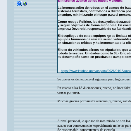
El histórico avance de los robots y drones
La incorporación de robots en el campo de batall
sistemas terrestres, controlados a distancia po
enemigo, minimizando el riesgo para el persona
Como recoge Politico, los desarrollos destacados
y seguir objetivos de forma autónoma. En enero
empresa Devdroid, responsable de su fabricaci
El despliegue de estos equipos no se limita a 
equipos humanos de rescate serían vulnerables
en situaciones críticas y ha incrementado la efi
El uso de vehículos aéreos no tripulados, que 
robots terrestres. Unidades como la 65.ª Brig
su desempeño tanto en pruebas de campo como
https://www.infobae.com/espana/2026/04/15/ucra
Se que es evidente, pero el siguiente paso lógico qu
En cuanto a las IA-lucinaciones, bueno, no hace falt
causar por error.
Muchas gracias por vuestra atencion, y, bueno, salu
A nivel personal, lo que me da mas miedo no son los p
acabar con consecuencias especialmente nefastas para
Se responsable, consecuente y da ejemplo.