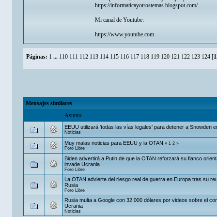
https://informaticayotrostemas.blogspot.com/
Mi canal de Youtube:
https://www.youtube.com
Páginas:
1
...
110
111
112
113
114
115
116
117
118
119
120
121
122
123
124
[
1
Mensajes similares
Asunto
EEUU utilizará 'todas las vías legales' para detener a Snowden 
Noticias
Muy malas noticias para EEUU y la OTAN
«
1
2
»
Foro Libre
Biden advertirá a Putin de que la OTAN reforzará su flanco orient
invade Ucrania
Foro Libre
La OTAN advierte del riesgo real de guerra en Europa tras su re
Rusia
Foro Libre
Rusia multa a Google con 32.000 dólares por videos sobre el conf
Ucrania
Noticias