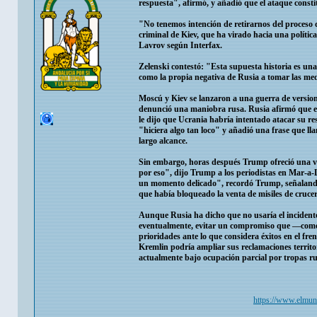
respuesta", afirmó, y añadió que el ataque const
"No tenemos intención de retirarnos del proceso
criminal de Kiev, que ha virado hacia una polític
Lavrov según Interfax.
Zelenski contestó: "Esta supuesta historia es una
como la propia negativa de Rusia a tomar las medi
Moscú y Kiev se lanzaron a una guerra de versio
denunció una maniobra rusa. Rusia afirmó que 
le dijo que Ucrania habría intentado atacar su r
"hiciera algo tan loco" y añadió una frase que l
largo alcance.
Sin embargo, horas después Trump ofreció una v
por eso", dijo Trump a los periodistas en Mar-a
un momento delicado", recordó Trump, señalando 
que había bloqueado la venta de misiles de cruc
Aunque Rusia ha dicho que no usaría el incidente 
eventualmente, evitar un compromiso que —como e
prioridades ante lo que considera éxitos en el fre
Kremlin podría ampliar sus reclamaciones territor
actualmente bajo ocupación parcial por tropas ru
https://www.elmun