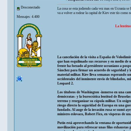
Desconectado
La cosa se esta jodiendo cada vez mas en Ucrania se h
va a volver a rodear la capital de Kiev este tío como 
Mensajes: 4.400
La lentitu
La cancelación de la visita a España de Volodimir 
que han esquilmado sus recursos y en medio de un
frente ha forzado al presidente ucraniano a posp
Sánchez para firmar un acuerdo de seguridad y la
material militar. Kiev lleva semanas esperando un
occidentales del inminente envío de blindados, misi
Leopard 2.
Los titubeos de Washington -inmerso en una camp
demócratas- y la burocrática lentitud de Brusela
terreno y reorganizar su cúpula militar. Un oxí
riesgo directo la seguridad de Europa en una guerr
fundado. Al auge de la invasión rusa se sumó ayer
ministro eslovaco, Robert Fico, en vísperas de una
Putin está aprovechando la ventana de oportunidad 
movilización para refrescar unas filas exhaustas