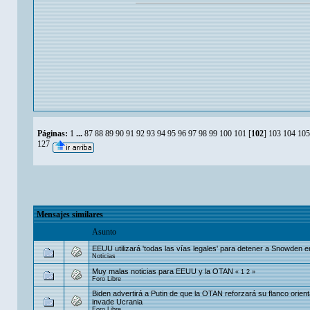
Páginas:
1
...
87
88
89
90
91
92
93
94
95
96
97
98
99
100
101
[
102
]
103
104
105
127
Mensajes similares
Asunto
EEUU utilizará 'todas las vías legales' para detener a Snowden 
Noticias
Muy malas noticias para EEUU y la OTAN
«
1
2
»
Foro Libre
Biden advertirá a Putin de que la OTAN reforzará su flanco orient
invade Ucrania
Foro Libre