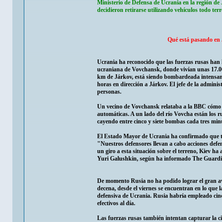
Ministerio de Defensa de Ucrania en la región de
decidieron retirarse utilizando vehículos todo ter
Qué está pasando en J
Ucrania ha reconocido que las fuerzas rusas han l
ucraniana de Vovchansk, donde vivían unas 17.000
km de Járkov, está siendo bombardeada intensame
horas en dirección a Járkov. El jefe de la admin
personas.
Un vecino de Vovchansk relataba a la BBC cómo h
automáticas. A un lado del río Vovcha están los r
cayendo entre cinco y siete bombas cada tres min
El Estado Mayor de Ucrania ha confirmado que ta
"Nuestros defensores llevan a cabo acciones defen
un giro a esta situación sobre el terreno, Kiev ha
Yuri Galushkin, según ha informado The Guardian
De momento Rusia no ha podido lograr el gran a
decena, desde el viernes se encuentran en lo que l
defensiva de Ucrania. Rusia habría empleado cinc
efectivos al día.
Las fuerzas rusas también intentan capturar la c