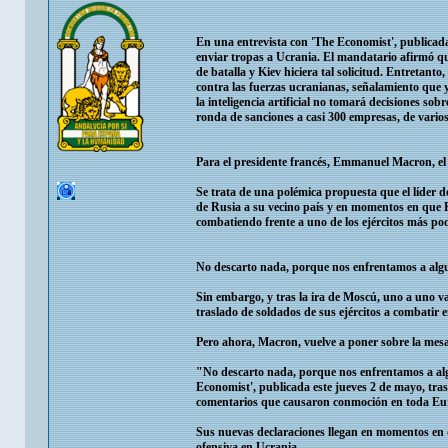
En una entrevista con 'The Economist', publicada
enviar tropas a Ucrania. El mandatario afirmó que
de batalla y Kiev hiciera tal solicitud. Entreta
contra las fuerzas ucranianas, señalamiento que
la inteligencia artificial no tomará decisiones s
ronda de sanciones a casi 300 empresas, de varios
Para el presidente francés, Emmanuel Macron, el 
Se trata de una polémica propuesta que el líder d
de Rusia a su vecino país y en momentos en que Ki
combatiendo frente a uno de los ejércitos más p
No descarto nada, porque nos enfrentamos a algu
Sin embargo, y tras la ira de Moscú, uno a uno v
traslado de soldados de sus ejércitos a combatir 
Pero ahora, Macron, vuelve a poner sobre la mesa
"No descarto nada, porque nos enfrentamos a alg
Economist', publicada este jueves 2 de mayo, tras
comentarios que causaron conmoción en toda Eu
Sus nuevas declaraciones llegan en momentos en 
ofensiva en Ucrania.