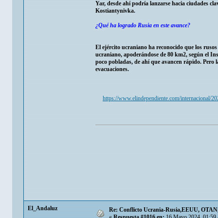
Yar, desde ahí podría lanzarse hacia ciudades c
Kostiantynivka.
¿Qué ha logrado Rusia en este avance?
El ejército ucraniano ha reconocido que los ruso
ucraniano, apoderándose de 80 km2, según el Inst
poco pobladas, de ahí que avancen rápido. Pero l
evacuaciones.
https://www.elindependiente.com/internacional/20
El_Andaluz
Re: Conflicto Ucrania-Rusia,EEUU, OTAN, E
«
Respuesta #1016 en:
16 Mayo 2024, 01:59 