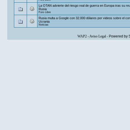
La OTAN advierte del riesgo real de guerra en Europa tras su re
Rusia
Foro Libre
Rusia multa a Google con 32.000 dólares por videos sobre el conf
Ucrania
Noticias
WAP2
-
Aviso Legal
-
Powered by 