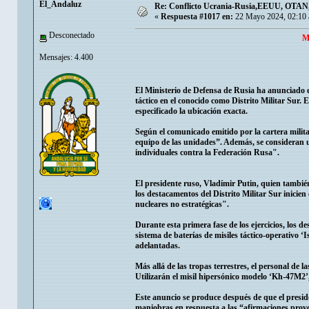
El_Andaluz
Re: Conflicto Ucrania-Rusia,EEUU, OTAN, E
«
Respuesta #1017 en:
22 Mayo 2024, 02:10 
Desconectado
M
Mensajes: 4.400
El Ministerio de Defensa de Rusia ha anunciado 
táctico en el conocido como Distrito Militar Sur.
especificado la ubicación exacta.
Según el comunicado emitido por la cartera milita
equipo de las unidades”. Además, se consideran u
individuales contra la Federación Rusa".
El presidente ruso, Vladímir Putin, quien tambi
los destacamentos del Distrito Militar Sur inici
nucleares no estratégicas".
Durante esta primera fase de los ejercicios, los d
sistema de baterías de misiles táctico-operativo 
adelantadas.
Más allá de las tropas terrestres, el personal de l
Utilizarán el misil hipersónico modelo ‘Kh-47M2’
Este anuncio se produce después de que el preside
maniobras en respuesta a las “afirmaciones provo