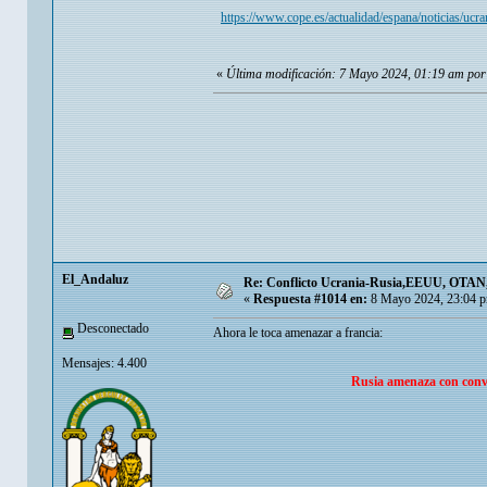
https://www.cope.es/actualidad/espana/noticias/ucra
«
Última modificación: 7 Mayo 2024, 01:19 am por
El_Andaluz
Re: Conflicto Ucrania-Rusia,EEUU, OTAN, E
«
Respuesta #1014 en:
8 Mayo 2024, 23:04 
Desconectado
Ahora le toca amenazar a francia:
Mensajes: 4.400
Rusia amenaza con conver