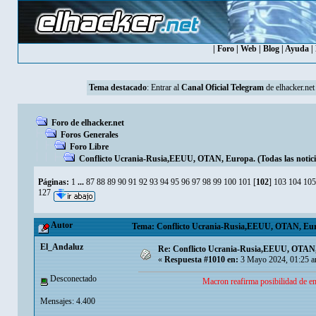
|
Foro
|
Web
|
Blog
|
Ayuda
|
Tema destacado
: Entrar al
Canal Oficial Telegram
de elhacker.net
Foro de elhacker.net
Foros Generales
Foro Libre
Conflicto Ucrania-Rusia,EEUU, OTAN, Europa. (Todas las noticia
Páginas:
1
...
87
88
89
90
91
92
93
94
95
96
97
98
99
100
101
[
102
]
103
104
105
127
Autor
Tema: Conflicto Ucrania-Rusia,EEUU, OTAN, Europa
El_Andaluz
Re: Conflicto Ucrania-Rusia,EEUU, OTAN, E
«
Respuesta #1010 en:
3 Mayo 2024, 01:25 a
Desconectado
Macron reafirma posibilidad de en
Mensajes: 4.400