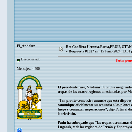
El_Andaluz
Re: Conflicto Ucrania-Rusia,EEUU, OTAN, E
«
Respuesta #1027 en:
15 Junio 2024, 13:31
Desconectado
Putin pone
Mensajes: 4.400
El presidente ruso, Vladímir Putin, ha asegurado
tropas de las cuatro regiones anexionadas por Mos
“Tan pronto como Kiev anuncie que está dispuesto 
comunique oficialmente su renuncia a los planes 
fuego y comenzar negociaciones”, dijo Putin al dir
la televisión.
Putin ha subrayado que “las tropas ucranianas de
Lugansk, y de las regiones de Jersón y Zaporoyia.