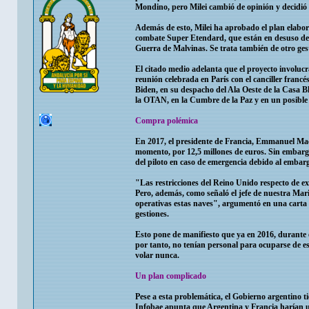
Mondino, pero Milei cambió de opinión y decidió 
Además de esto, Milei ha aprobado el plan elabor
combate Super Etendard, que están en desuso de
Guerra de Malvinas. Se trata también de otro ges
El citado medio adelanta que el proyecto involu
reunión celebrada en París con el canciller franc
Biden, en su despacho del Ala Oeste de la Casa Bl
la OTAN, en la Cumbre de la Paz y en un posible
Compra polémica
En 2017, el presidente de Francia, Emmanuel Mac
momento, por 12,5 millones de euros. Sin embargo
del piloto en caso de emergencia debido al embar
"Las restricciones del Reino Unido respecto de ex
Pero, además, como señaló el jefe de nuestra Mar
operativas estas naves", argumentó en una carta 
gestiones.
Esto pone de manifiesto que ya en 2016, durante 
por tanto, no tenían personal para ocuparse de e
volar nunca.
Un plan complicado
Pese a esta problemática, el Gobierno argentino t
Infobae apunta que Argentina y Francia harían un