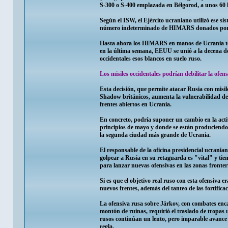
S-300 o S-400 emplazada en Bélgorod, a unos 60 ki
Según el ISW, el Ejército ucraniano utilizó ese 
número indeterminado de HIMARS donados por
Hasta ahora los HIMARS en manos de Ucrania tenía
en la última semana, EEUU se unió a la decena de 
occidentales esos blancos en suelo ruso.
Los misiles occidentales podrían debilitar la ofen
Esta decisión, que permite atacar Rusia con misi
Shadow británicos, aumenta la vulnerabilidad de l
frentes abiertos en Ucrania.
En concreto, podría suponer un cambio en la activ
principios de mayo y donde se están produciendo f
la segunda ciudad más grande de Ucrania.
El responsable de la oficina presidencial ucrania
golpear a Rusia en su retaguarda es "vital" y tie
para lanzar nuevas ofensivas en las zonas fronter
Si es que el objetivo real ruso con esta ofensiva 
nuevos frentes, además del tanteo de las fortific
La ofensiva rusa sobre Járkov, con combates enca
montón de ruinas, requirió el traslado de tropas 
rusos continúan un lento, pero imparable avance 
regla.