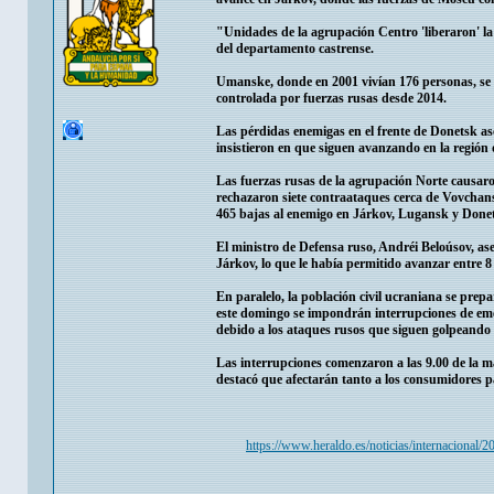
"Unidades de la agrupación Centro 'liberaron' la
del departamento castrense.
Umanske, donde en 2001 vivían 176 personas, se e
controlada por fuerzas rusas desde 2014.
Las pérdidas enemigas en el frente de Donetsk a
insistieron en que siguen avanzando en la región 
Las fuerzas rusas de la agrupación Norte causaro
rechazaron siete contraataques cerca de Vovchan
465 bajas al enemigo en Járkov, Lugansk y Donet
El ministro de Defensa ruso, Andréi Beloúsov, a
Járkov, lo que le había permitido avanzar entre 8 
En paralelo, la población civil ucraniana se prep
este domingo se impondrán interrupciones de emer
debido a los ataques rusos que siguen golpeando 
Las interrupciones comenzaron a las 9.00 de la ma
destacó que afectarán tanto a los consumidores pa
https://www.heraldo.es/noticias/internacional/