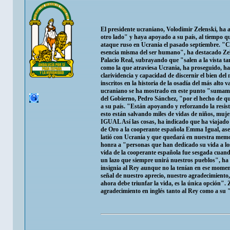
El presidente ucraniano, Volodimir Zelenski, ha 
otro lado" y haya apoyado a su país, al tiempo q
ataque ruso en Ucrania el pasado septiembre. "C
esencia misma del ser humano", ha destacado Zelen
Palacio Real, subrayando que "salen a la vista ta
como la que atraviesa Ucrania, ha proseguido, ha
clarividencia y capacidad de discernir el bien d
inscritos en la historia de la osadía del más alto
ucraniano se ha mostrado en este punto "sumamen
del Gobierno, Pedro Sánchez, "por el hecho de q
a su país. "Están apoyando y reforzando la resist
esto están salvando miles de vidas de niños,
IGUAL Así las cosas, ha indicado que ha viajado
de Oro a la cooperante española Emma Igual, as
latió con Ucrania y que quedará en nuestra memo
honra a "personas que han dedicado su vida a los
vida de la cooperante española fue sesgada cuand
un lazo que siempre unirá nuestros pueblos", ha
insignia al Rey aunque no la tenían en ese moment
señal de nuestro aprecio, nuestro agradecimiento,
ahora debe triunfar la vida, es la única opción"
agradecimiento en inglés tanto al Rey como a su 