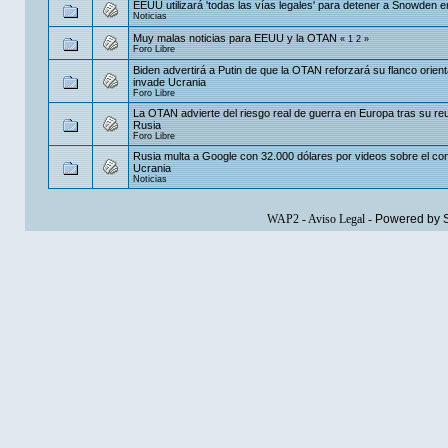
EEUU utilizará 'todas las vías legales' para detener a Snowden 
Noticias
Muy malas noticias para EEUU y la OTAN
«
1
2
»
Foro Libre
Biden advertirá a Putin de que la OTAN reforzará su flanco orient
invade Ucrania
Foro Libre
La OTAN advierte del riesgo real de guerra en Europa tras su re
Rusia
Foro Libre
Rusia multa a Google con 32.000 dólares por videos sobre el conf
Ucrania
Noticias
WAP2
-
Aviso Legal
-
Powered by 