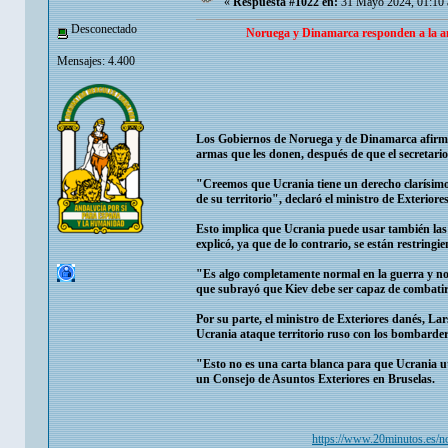
«
Respuesta #1022 en:
31 Mayo 2024, 01:10 
Desconectado
Noruega y Dinamarca responden a la ame
Mensajes: 4.400
Los Gobiernos de Noruega y de Dinamarca afirmaro
armas que les donen, después de que el secretario
"Creemos que Ucrania tiene un derecho clarísimo 
de su territorio", declaró el ministro de Exterio
Esto implica que Ucrania puede usar también las a
explicó, ya que de lo contrario, se están restringi
"Es algo completamente normal en la guerra y no
que subrayó que Kiev debe ser capaz de combatir 
Por su parte, el ministro de Exteriores danés, 
Ucrania ataque territorio ruso con los bombarde
"Esto no es una carta blanca para que Ucrania uti
un Consejo de Asuntos Exteriores en Bruselas.
https://www.20minutos.es/not