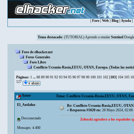
|
Foro
|
Web
|
Blog
|
Ayuda
|
Tema destacado
:
(TUTORIAL) Aprende a emular
Sentinel
Dongle
Foro de elhacker.net
Foros Generales
Foro Libre
Conflicto Ucrania-Rusia,EEUU, OTAN, Europa. (Todas las noticia
Páginas:
1
...
88
89
90
91
92
93
94
95
96
97
98
99
100
101
102
[
103
]
104
105
10
127
Autor
Tema: Conflicto Ucrania-Rusia,EEUU, OTAN, Europa
El_Andaluz
Re: Conflicto Ucrania-Rusia,EEUU, OTAN, E
«
Respuesta #1020 en:
28 Mayo 2024, 02:00 
Desconectado
Zelenski agradece a los españoles 
Mensajes: 4.400