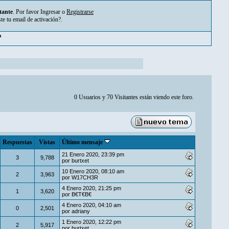
tante
. Por favor
Ingresar
o
Registrarse
ste tu
email de activación?
.
pm
0 Usuarios y 70 Visitantes están viendo este foro.
Respuestas
Vistas
Último mensaje
21 Enero 2020, 23:39 pm
3
9,788
por
burtxet
10 Enero 2020, 08:10 am
2
3,963
por
W17CH3R
4 Enero 2020, 21:25 pm
1
3,620
por
B€T€B€
4 Enero 2020, 04:10 am
0
2,501
por
adriany
1 Enero 2020, 12:22 pm
2
5,917
por
burtxet