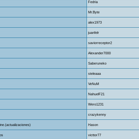
Fedria
Mr.Byte
alex1973
juanfelr
saviorreceptor2
Alexander7000
Saberuneko
steleaaa
VeNuM
NahuelF21
Wero1231
crazykenny
ine.(actualizaciones)
Hason
os
victtor77