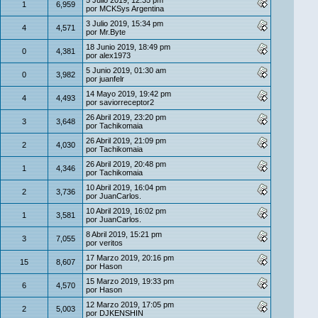
5 Julio 2019, 12:35 pm
1
6,959
por
MCKSys Argentina
3 Julio 2019, 15:34 pm
4
4,571
por
Mr.Byte
18 Junio 2019, 18:49 pm
0
4,381
por
alex1973
5 Junio 2019, 01:30 am
0
3,982
por
juanfelr
14 Mayo 2019, 19:42 pm
4
4,493
por
saviorreceptor2
26 Abril 2019, 23:20 pm
3
3,648
por
Tachikomaia
26 Abril 2019, 21:09 pm
2
4,030
por
Tachikomaia
26 Abril 2019, 20:48 pm
1
4,346
por
Tachikomaia
10 Abril 2019, 16:04 pm
2
3,736
por
JuanCarlos.
10 Abril 2019, 16:02 pm
1
3,581
por
JuanCarlos.
8 Abril 2019, 15:21 pm
3
7,055
por
veritos
17 Marzo 2019, 20:16 pm
15
8,607
por
Hason
15 Marzo 2019, 19:33 pm
6
4,570
por
Hason
12 Marzo 2019, 17:05 pm
2
5,003
por
DJKENSHIN