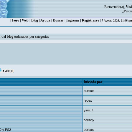
Bienvenido(a),
Visi
¿Perdi
|
Foro
|
Web
|
Blog
|
Ayuda
|
Buscar
|
Ingresar
|
Registrarse
|
7 Agosto 2026, 21:46 
 del blog
ordenados por categorías
Iniciado por
burtxet
regex
yina07
adriany
D y PS2
burtxet