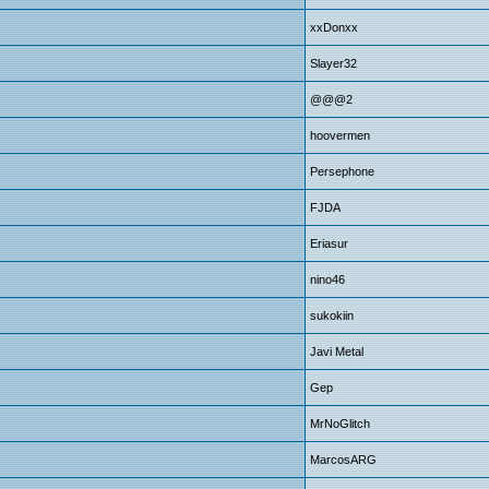
xxDonxx
Slayer32
@@@2
hoovermen
Persephone
FJDA
Eriasur
nino46
sukokiin
Javi Metal
Gep
MrNoGlitch
MarcosARG