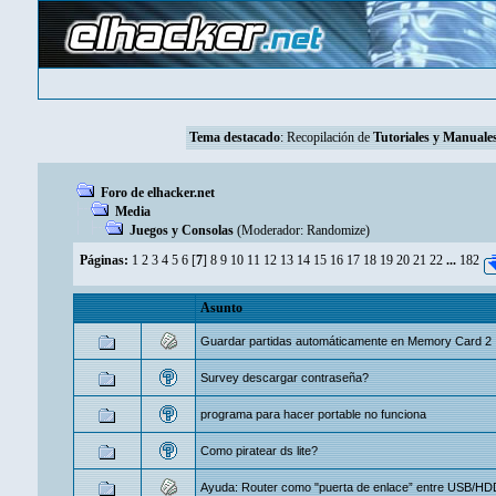
Tema destacado
: Recopilación de
Tutoriales y Manuales
Foro de elhacker.net
Media
Juegos y Consolas
(Moderador:
Randomize
)
Páginas:
1
2
3
4
5
6
[
7
]
8
9
10
11
12
13
14
15
16
17
18
19
20
21
22
...
182
Asunto
Guardar partidas automáticamente en Memory Card 2
Survey descargar contraseña?
programa para hacer portable no funciona
Como piratear ds lite?
Ayuda: Router como "puerta de enlace” entre USB/HD