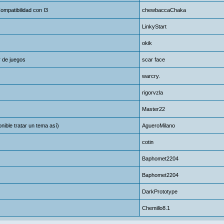
mpatibilidad con I3
chewbaccaChaka
LinkyStart
okik
 de juegos
scar face
warcry.
rigorvzla
Master22
ible tratar un tema así)
AgueroMilano
cotin
Baphomet2204
Baphomet2204
DarkPrototype
Chemillo8.1