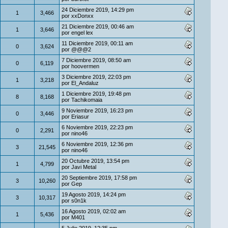
24 Diciembre 2019, 14:29 pm
1
3,466
por
xxDonxx
21 Diciembre 2019, 00:46 am
1
3,646
por
engel lex
11 Diciembre 2019, 00:11 am
0
3,624
por
@@@2
7 Diciembre 2019, 08:50 am
0
6,119
por
hoovermen
3 Diciembre 2019, 22:03 pm
1
3,218
por
El_Andaluz
1 Diciembre 2019, 19:48 pm
8
8,168
por
Tachikomaia
9 Noviembre 2019, 16:23 pm
0
3,446
por
Eriasur
6 Noviembre 2019, 22:23 pm
0
2,291
por
nino46
6 Noviembre 2019, 12:36 pm
3
21,545
por
nino46
20 Octubre 2019, 13:54 pm
1
4,799
por
Javi Metal
20 Septiembre 2019, 17:58 pm
3
10,260
por
Gep
19 Agosto 2019, 14:24 pm
3
10,317
por
s0n1k
16 Agosto 2019, 02:02 am
1
5,436
por
M401