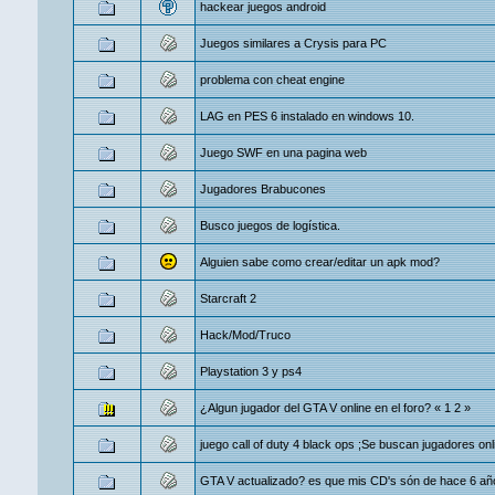
hackear juegos android
Juegos similares a Crysis para PC
problema con cheat engine
LAG en PES 6 instalado en windows 10.
Juego SWF en una pagina web
Jugadores Brabucones
Busco juegos de logística.
Alguien sabe como crear/editar un apk mod?
Starcraft 2
Hack/Mod/Truco
Playstation 3 y ps4
¿Algun jugador del GTA V online en el foro?
«
1
2
»
juego call of duty 4 black ops ;Se buscan jugadores onl
GTA V actualizado? es que mis CD's són de hace 6 añ