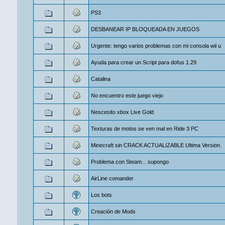
PS3
DESBANEAR IP BLOQUEADA EN JUEGOS
Urgente: tengo varios problemas con mi consola wii u
Ayuda para crear un Script para dofus 1.29
Catalina
No encuentro este juego viejo
Nescesito xbox Live Gold
Texturas de motos se ven mal en Ride 3 PC
Minecraft sin CRACK ACTUALIZABLE Ultima Version.
Problema con Steam... supongo
AirLine comander
Los bots
Creación de Mods