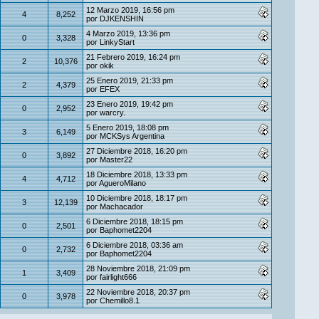
12 Marzo 2019, 16:56 pm
4
8,252
por
DJKENSHIN
4 Marzo 2019, 13:36 pm
0
3,328
por
LinkyStart
21 Febrero 2019, 16:24 pm
2
10,376
por
okik
25 Enero 2019, 21:33 pm
2
4,379
por
EFEX
23 Enero 2019, 19:42 pm
0
2,952
por
warcry.
5 Enero 2019, 18:08 pm
3
6,149
por
MCKSys Argentina
27 Diciembre 2018, 16:20 pm
0
3,892
por
Master22
18 Diciembre 2018, 13:33 pm
4
4,712
por
AgueroMilano
10 Diciembre 2018, 18:17 pm
3
12,139
por
Machacador
6 Diciembre 2018, 18:15 pm
0
2,501
por
Baphomet2204
6 Diciembre 2018, 03:36 am
0
2,732
por
Baphomet2204
28 Noviembre 2018, 21:09 pm
1
3,409
por
fairlight666
22 Noviembre 2018, 20:37 pm
0
3,978
por
Chemillo8.1