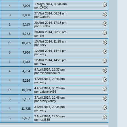
1 Mayo 2014, 00:44 am
4
7,006
por
EFEX
27 Abril 2014, 06:51 am
0
3,050
por
Gaheru
20 Abril 2014, 17:15 pm
1
3,113
por
Kurolox
20 Abril 2014, 06:59 am
3
5,753
por
atu
13 Abril 2014, 11:25 am
16
10,205
por
kezy
12 Abril 2014, 14:44 pm
6
7,966
por
kezy
12 Abril 2014, 14:26 pm
1
4,313
por
kezy
9 Abril 2014, 18:37 pm
4
4,764
por
michellepacker
4 Abril 2014, 22:46 pm
4
5,216
por
kezy
4 Abril 2014, 00:26 am
18
15,039
por
valencia456
3 Abril 2014, 20:48 pm
5
5,137
por
crazykenny
3 Abril 2014, 20:34 pm
4
11,728
por
kezy
2 Abril 2014, 19:55 pm
6
6,467
por
raul338