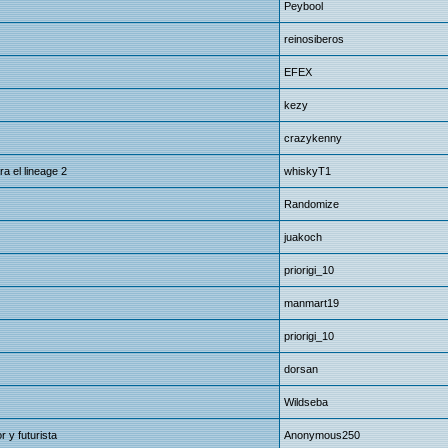
Peybool
reinosiberos
EFEX
kezy
crazykenny
a el lineage 2
whiskyT1
Randomize
juakoch
priorigi_10
manmart19
priorigi_10
dorsan
Wildseba
 y futurista
Anonymous250