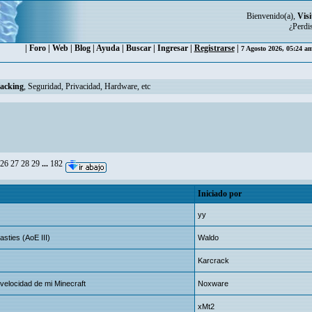
Bienvenido(a),
Visi
¿Perdi
|
Foro
|
Web
|
Blog
|
Ayuda
|
Buscar
|
Ingresar
|
Registrarse
|
7 Agosto 2026, 05:24 a
Hacking
, Seguridad, Privacidad, Hardware, etc
26
27
28
29
...
182
Iniciado por
yy
sties (AoE III)
Waldo
Karcrack
locidad de mi Minecraft
Noxware
xMt2