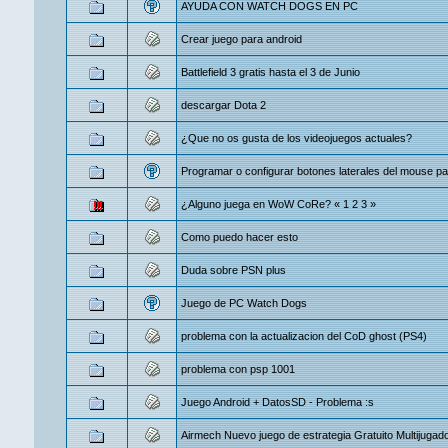
AYUDA CON WATCH DOGS EN PC
Crear juego para android
Battlefield 3 gratis hasta el 3 de Junio
descargar Dota 2
¿Que no os gusta de los videojuegos actuales?
Programar o configurar botones laterales del mouse par
¿Alguno juega en WoW CoRe?
«
1
2
3
»
Como puedo hacer esto
Duda sobre PSN plus
Juego de PC Watch Dogs
problema con la actualizacion del CoD ghost (PS4)
problema con psp 1001
Juego Android + DatosSD - Problema :s
Airmech Nuevo juego de estrategia Gratuito Multijugador