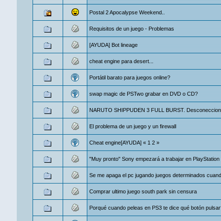
Postal 2 Apocalypse Weekend..
Requisitos de un juego - Problemas
[AYUDA] Bot lineage
cheat engine para desert...
Portátil barato para juegos online?
swap magic de PSTwo grabar en DVD o CD?
NARUTO SHIPPUDEN 3 FULL BURST. Desconeccion
El problema de un juego y un firewall
Cheat engine[AYUDA]
«
1
2
»
"Muy pronto" Sony empezará a trabajar en PlayStation
Se me apaga el pc jugando juegos determinados cuando
Comprar ultimo juego south park sin censura
Porqué cuando peleas en PS3 te dice qué botón pulsar