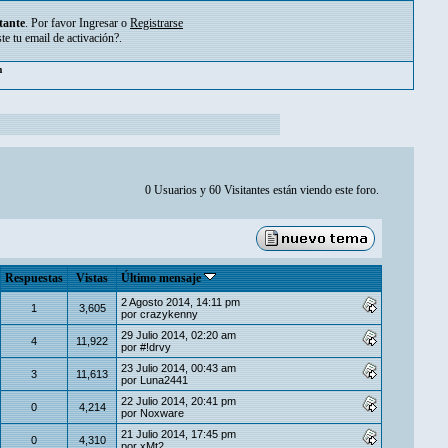
tante
. Por favor
Ingresar
o
Registrarse
ste tu
email de activación?
.
m
0 Usuarios y 60 Visitantes están viendo este foro.
Respuestas
Vistas
Último mensaje
2 Agosto 2014, 14:11 pm
1
3,605
por
crazykenny
29 Julio 2014, 02:20 am
4
11,922
por
#!drvy
23 Julio 2014, 00:43 am
3
11,613
por
Luna2441
22 Julio 2014, 20:41 pm
0
4,214
por
Noxware
21 Julio 2014, 17:45 pm
0
4,310
por
xMt2