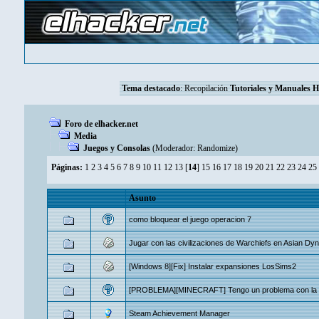
Tema destacado
:
Recopilación
Tutoriales y Manuales 
Foro de elhacker.net
Media
Juegos y Consolas
(Moderador:
Randomize
)
Páginas:
1
2
3
4
5
6
7
8
9
10
11
12
13
[
14
]
15
16
17
18
19
20
21
22
23
24
25
Asunto
como bloquear el juego operacion 7
Jugar con las civilizaciones de Warchiefs en Asian Dyna
[Windows 8][Fix] Instalar expansiones LosSims2
[PROBLEMA][MINECRAFT] Tengo un problema con la ve
Steam Achievement Manager