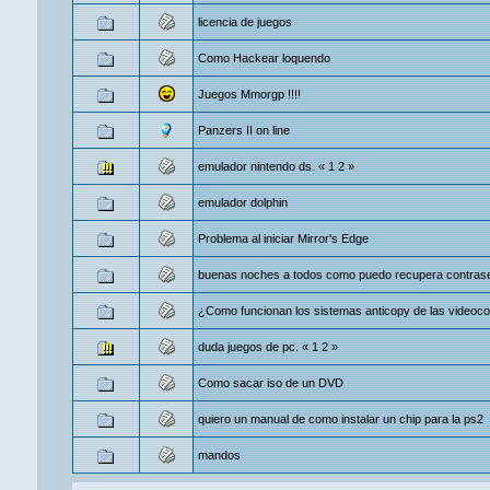
licencia de juegos
Como Hackear loquendo
Juegos Mmorgp !!!!
Panzers II on line
emulador nintendo ds.
«
1
2
»
emulador dolphin
Problema al iniciar Mirror's Edge
buenas noches a todos como puedo recupera contraseñ
¿Como funcionan los sistemas anticopy de las videoc
duda juegos de pc.
«
1
2
»
Como sacar iso de un DVD
quiero un manual de como instalar un chip para la ps2
mandos