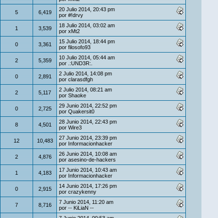
20 Julio 2014, 20:43 pm
5
6,419
por
#!drvy
18 Julio 2014, 03:02 am
1
3,539
por
xMt2
15 Julio 2014, 18:44 pm
0
3,361
por
filosofo93
10 Julio 2014, 05:44 am
2
5,359
por
.:UND3R:.
2 Julio 2014, 14:08 pm
0
2,891
por
clarasdfgh
2 Julio 2014, 08:21 am
2
5,117
por
Shaoke
29 Junio 2014, 22:52 pm
0
2,725
por
Quakersit0
28 Junio 2014, 22:43 pm
8
4,501
por
Wire3
27 Junio 2014, 23:39 pm
12
10,483
por
Informacionhacker
26 Junio 2014, 10:08 am
2
4,876
por
asesino-de-hackers
17 Junio 2014, 10:43 am
1
4,183
por
Informacionhacker
14 Junio 2014, 17:26 pm
0
2,915
por
crazykenny
7 Junio 2014, 11:20 am
7
8,716
por
-- KiLiaN --