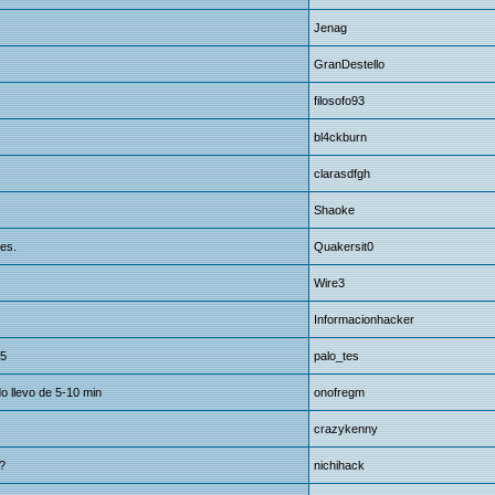
Jenag
GranDestello
filosofo93
bl4ckburn
clarasdfgh
Shaoke
es.
Quakersit0
Wire3
Informacionhacker
 5
palo_tes
 llevo de 5-10 min
onofregm
crazykenny
?
nichihack