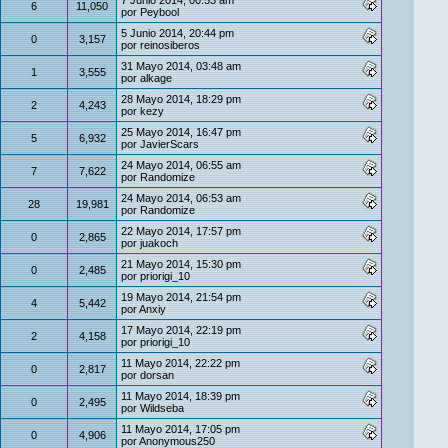
7 Junio 2014, 00:53 am
6
11,050
por
Peybool
5 Junio 2014, 20:44 pm
0
3,157
por
reinosiberos
31 Mayo 2014, 03:48 am
1
3,555
por
alkage
28 Mayo 2014, 18:29 pm
2
4,243
por
kezy
25 Mayo 2014, 16:47 pm
5
6,932
por
JavierScars
24 Mayo 2014, 06:55 am
7
7,622
por
Randomize
24 Mayo 2014, 06:53 am
28
19,981
por
Randomize
22 Mayo 2014, 17:57 pm
0
2,865
por
juakoch
21 Mayo 2014, 15:30 pm
0
2,485
por
priorigi_10
19 Mayo 2014, 21:54 pm
4
5,442
por
Anxiy
17 Mayo 2014, 22:19 pm
2
4,158
por
priorigi_10
11 Mayo 2014, 22:22 pm
0
2,817
por
dorsan
11 Mayo 2014, 18:39 pm
0
2,495
por
Wildseba
11 Mayo 2014, 17:05 pm
0
4,906
por
Anonymous250