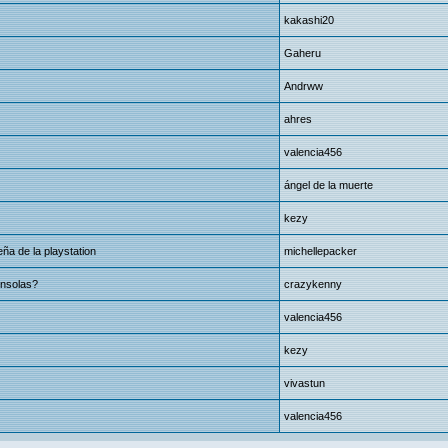
kakashi20
Gaheru
Andrww
ahres
valencia456
ángel de la muerte
kezy
a de la playstation
michellepacker
onsolas?
crazykenny
valencia456
kezy
vivastun
valencia456