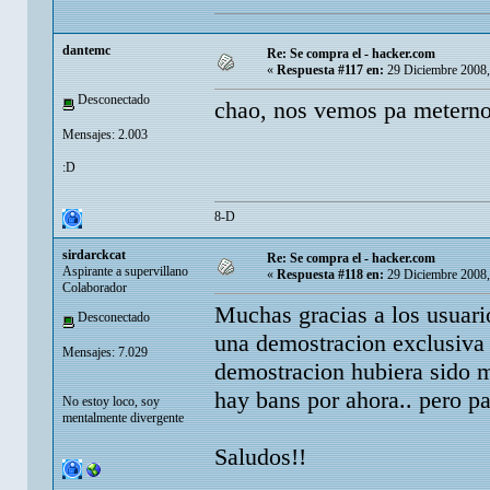
dantemc
Re: Se compra el - hacker.com
«
Respuesta #117 en:
29 Diciembre 2008,
Desconectado
chao, nos vemos pa meternos
Mensajes: 2.003
:D
8-D
sirdarckcat
Re: Se compra el - hacker.com
Aspirante a supervillano
«
Respuesta #118 en:
29 Diciembre 2008,
Colaborador
Muchas gracias a los usuario
Desconectado
una demostracion exclusiva 
Mensajes: 7.029
demostracion hubiera sido mu
hay bans por ahora.. pero pa
No estoy loco, soy
mentalmente divergente
Saludos!!