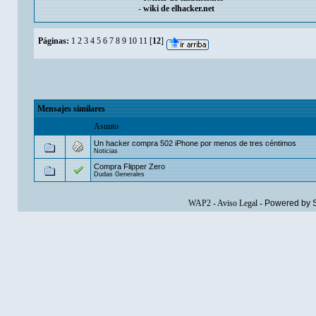
-
wiki de elhacker.net
Páginas:
1
2
3
4
5
6
7
8
9
10
11
[
12
]
Mensajes similares
Asunto
Un hacker compra 502 iPhone por menos de tres céntimos
Noticias
Compra Flipper Zero
Dudas Generales
WAP2
-
Aviso Legal
-
Powered by 