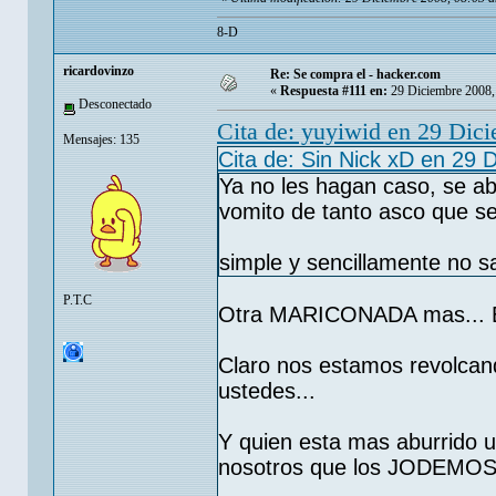
8-D
ricardovinzo
Re: Se compra el - hacker.com
«
Respuesta #111 en:
29 Diciembre 2008,
Desconectado
Cita de: yuyiwid en 29 Dic
Mensajes: 135
Cita de: Sin Nick xD en 29 
Ya no les hagan caso, se a
vomito de tanto asco que s
simple y sencillamente no 
P.T.C
Otra MARICONADA mas... Es
Claro nos estamos revolcan
ustedes...
Y quien esta mas aburrido 
nosotros que los JODEMOS.