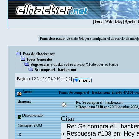
|
Foro
|
Web
|
Blog
|
Ayuda
|
Tema destacado
:
Usando
Git
para manipular el directorio de trabaj
Foro de elhacker.net
Foros Generales
Sugerencias y dudas sobre el Foro
(Moderador:
el-brujo
)
Se compra el - hacker.com
Páginas:
1
2
3
4
5
6
7
8
9
10
11
[
12
]
Autor
Tema: Se compra el - hacker.com (Leído 47,161 vec
dantemc
Re: Se compra el - hacker.com
«
Respuesta #110 en:
29 Diciembre 2008,
Desconectado
Citar
Re: Se compra el - hacke
Mensajes: 2.003
« Respuesta #108 en: Hoy a
:D