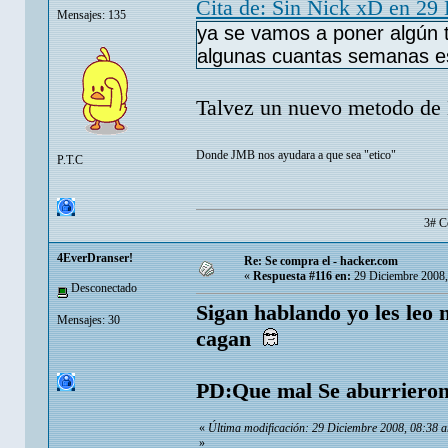
Cita de: Sin Nick xD en 29
Mensajes: 135
ya se vamos a poner algún 
algunas cuantas semanas 
Talvez un nuevo metodo de 
Donde JMB nos ayudara a que sea "etico"
P.T.C
3# C
4EverDranser!
Re: Se compra el - hacker.com
«
Respuesta #116 en:
29 Diciembre 2008,
Desconectado
Sigan hablando yo les leo 
Mensajes: 30
cagan
PD:Que mal Se aburrieron
«
Última modificación: 29 Diciembre 2008, 08:38 
»