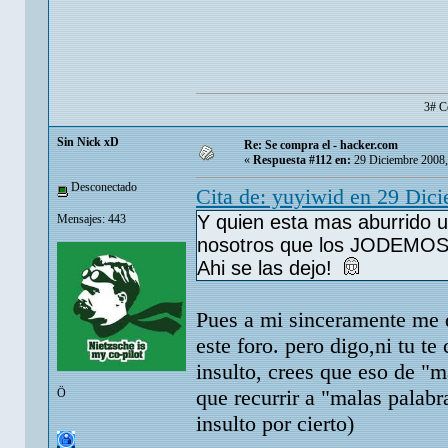
3# C
Sin Nick xD
Re: Se compra el - hacker.com
«
Respuesta #112 en:
29 Diciembre 2008,
Desconectado
Cita de: yuyiwid en 29 Dic
Y quien esta mas aburrido 
Mensajes: 443
nosotros que los JODEMOS.
Ahi se las dejo!
Pues a mi sinceramente me da
este foro. pero digo,ni tu te
insulto, crees que eso de "
que recurrir a "malas palabr
Ö
insulto por cierto)