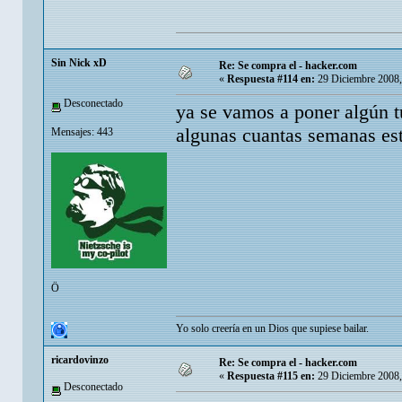
Sin Nick xD
Re: Se compra el - hacker.com
«
Respuesta #114 en:
29 Diciembre 2008,
Desconectado
ya se vamos a poner algún t
algunas cuantas semanas e
Mensajes: 443
Ö
Yo solo creería en un Dios que supiese bailar.
ricardovinzo
Re: Se compra el - hacker.com
«
Respuesta #115 en:
29 Diciembre 2008,
Desconectado