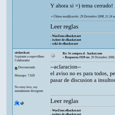
Y ahora si =) tema cerrado!
«
Última modificación: 29 Diciembre 2008, 11:24 a
Leer reglas
-
WarZone.elhacker.net
-
twitter de elhacker.net
-
wiki de elhacker.net
sirdarckcat
Re: Se compra el - hacker.com
Aspirante a supervillano
«
Respuesta #119 en:
29 Diciembre 2008,
Colaborador
--aclaracion--
Desconectado
el aviso no es para todos, p
Mensajes: 7.029
pasar de discusion a insulto
No estoy loco, soy
mentalmente divergente
Leer reglas
-
WarZone.elhacker.net
-
twitter de elhacker.net