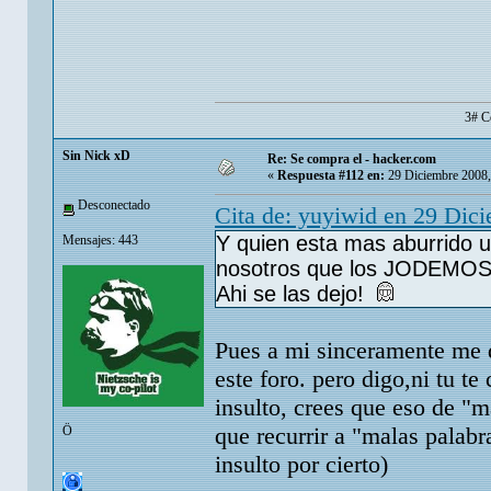
3# C
Sin Nick xD
Re: Se compra el - hacker.com
«
Respuesta #112 en:
29 Diciembre 2008,
Desconectado
Cita de: yuyiwid en 29 Dic
Y quien esta mas aburrido 
Mensajes: 443
nosotros que los JODEMOS.
Ahi se las dejo!
Pues a mi sinceramente me da
este foro. pero digo,ni tu te
insulto, crees que eso de "
que recurrir a "malas palabr
Ö
insulto por cierto)