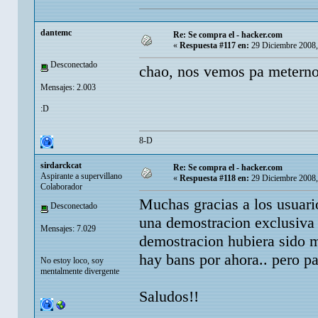
dantemc
Re: Se compra el - hacker.com
«
Respuesta #117 en:
29 Diciembre 2008,
Desconectado
chao, nos vemos pa meternos
Mensajes: 2.003
:D
8-D
sirdarckcat
Re: Se compra el - hacker.com
Aspirante a supervillano
«
Respuesta #118 en:
29 Diciembre 2008,
Colaborador
Muchas gracias a los usuario
Desconectado
una demostracion exclusiva 
Mensajes: 7.029
demostracion hubiera sido mu
hay bans por ahora.. pero pa
No estoy loco, soy
mentalmente divergente
Saludos!!