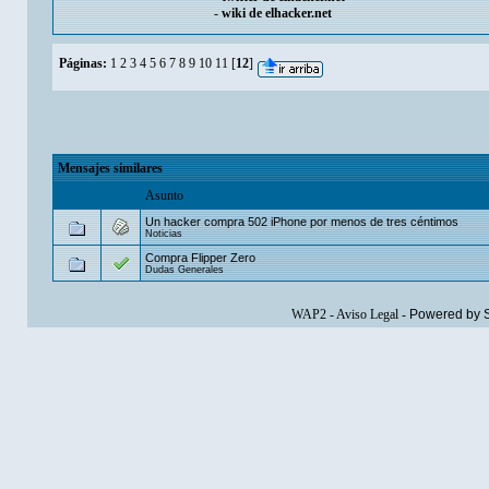
-
wiki de elhacker.net
Páginas:
1
2
3
4
5
6
7
8
9
10
11
[
12
]
Mensajes similares
Asunto
Un hacker compra 502 iPhone por menos de tres céntimos
Noticias
Compra Flipper Zero
Dudas Generales
WAP2
-
Aviso Legal
-
Powered by 