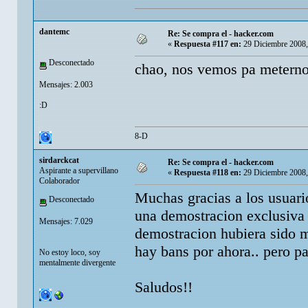
dantemc
Re: Se compra el - hacker.com
«
Respuesta #117 en:
29 Diciembre 2008,
Desconectado
chao, nos vemos pa meternos
Mensajes: 2.003
:D
8-D
sirdarckcat
Re: Se compra el - hacker.com
Aspirante a supervillano
«
Respuesta #118 en:
29 Diciembre 2008,
Colaborador
Muchas gracias a los usuario
Desconectado
una demostracion exclusiva 
Mensajes: 7.029
demostracion hubiera sido mu
hay bans por ahora.. pero pa
No estoy loco, soy
mentalmente divergente
Saludos!!