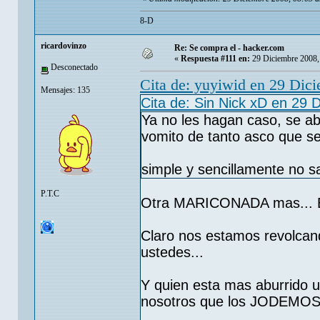
8-D
ricardovinzo
Re: Se compra el - hacker.com
«
Respuesta #111 en:
29 Diciembre 2008,
Desconectado
Cita de: yuyiwid en 29 Dic
Mensajes: 135
Cita de: Sin Nick xD en 29 
Ya no les hagan caso, se a
vomito de tanto asco que s
simple y sencillamente no 
P.T.C
Otra MARICONADA mas... Es
Claro nos estamos revolcan
ustedes...
Y quien esta mas aburrido 
nosotros que los JODEMOS.