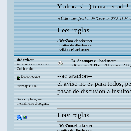
Y ahora si =) tema cerrado!
«
Última modificación: 29 Diciembre 2008, 11:24 a
Leer reglas
-
WarZone.elhacker.net
-
twitter de elhacker.net
-
wiki de elhacker.net
sirdarckcat
Re: Se compra el - hacker.com
Aspirante a supervillano
«
Respuesta #119 en:
29 Diciembre 2008,
Colaborador
--aclaracion--
Desconectado
el aviso no es para todos, p
Mensajes: 7.029
pasar de discusion a insulto
No estoy loco, soy
mentalmente divergente
Leer reglas
-
WarZone.elhacker.net
-
twitter de elhacker.net