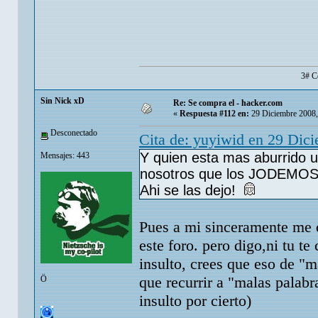
3# C
Sin Nick xD
Re: Se compra el - hacker.com
«
Respuesta #112 en:
29 Diciembre 2008,
Desconectado
Cita de: yuyiwid en 29 Dic
Y quien esta mas aburrido 
Mensajes: 443
nosotros que los JODEMOS.
Ahi se las dejo!
Pues a mi sinceramente me da
este foro. pero digo,ni tu te
insulto, crees que eso de "
que recurrir a "malas palabr
Ö
insulto por cierto)