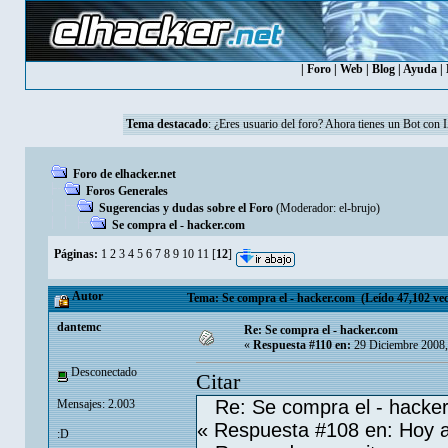
|
Foro
|
Web
|
Blog
|
Ayuda
|
Tema destacado
: ¿Eres usuario del foro? Ahora tienes un Bot con 
Foro de elhacker.net
Foros Generales
Sugerencias y dudas sobre el Foro
(Moderador:
el-brujo
)
Se compra el - hacker.com
Páginas:
1
2
3
4
5
6
7
8
9
10
11
[
12
]
Autor
Tema: Se compra el - hacker.com (Leído 47,102 vec
dantemc
Re: Se compra el - hacker.com
«
Respuesta #110 en:
29 Diciembre 2008,
Desconectado
Citar
Re: Se compra el - hacke
Mensajes: 2.003
« Respuesta #108 en: Hoy a
:D