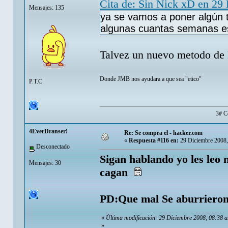
Cita de: Sin Nick xD en 29
Mensajes: 135
ya se vamos a poner algún 
algunas cuantas semanas 
Talvez un nuevo metodo de 
Donde JMB nos ayudara a que sea "etico"
P.T.C
3# C
4EverDranser!
Re: Se compra el - hacker.com
«
Respuesta #116 en:
29 Diciembre 2008,
Desconectado
Sigan hablando yo les leo 
Mensajes: 30
cagan
PD:Que mal Se aburrieron
«
Última modificación: 29 Diciembre 2008, 08:38 
»