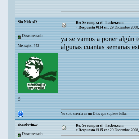
Sin Nick xD
Re: Se compra el - hacker.com
«
Respuesta #114 en:
29 Diciembre 2008,
Desconectado
ya se vamos a poner algún t
algunas cuantas semanas e
Mensajes: 443
Ö
Yo solo creería en un Dios que supiese bailar.
ricardovinzo
Re: Se compra el - hacker.com
«
Respuesta #115 en:
29 Diciembre 2008,
Desconectado