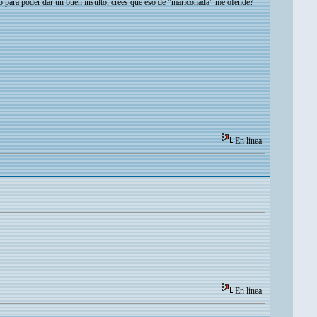
mino para poder dar un buen insulto, crees que eso de "mariconada" me ofende?
En línea
En línea