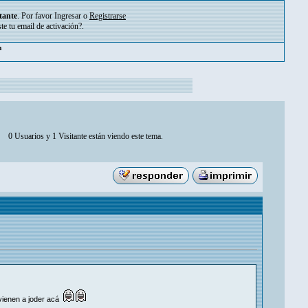
tante
. Por favor
Ingresar
o
Registrarse
ste tu
email de activación?
.
m
0 Usuarios y 1 Visitante están viendo este tema.
 vienen a joder acá