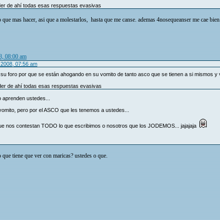
der de ahí todas esas respuestas evasivas
go que mas hacer, asi que a molestarlos, hasta que me canse. ademas 4nosequeanser me cae bien
8, 08:00 am
e 2008, 07:56 am
 su foro por que se están ahogando en su vomito de tanto asco que se tienen a si mismos y
der de ahí todas esas respuestas evasivas
aprenden ustedes...
vomito, pero por el ASCO que les tenemos a ustedes...
que nos contestan TODO lo que escribimos o nosotros que los JODEMOS... jajajaja
 tiene que ver con maricas? ustedes o que.