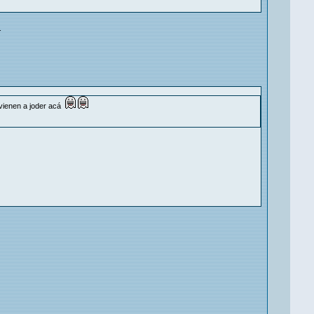
.
 vienen a joder acá