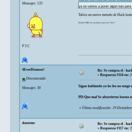
Mensajes: 135
ya se vamos a poner algún tuto par
Talvez un nuevo metodo de Hack hotma
Donde JMB nos ayudara a que sea "etico"
P.T.C
4EverDranser!
Re: Se compra el - hac
«
Respuesta #116 en:
2
Desconectado
Sigan hablando yo les leo no tengo
Mensajes: 30
PD:Que mal Se aburrieron bueno n
«
Última modificación: 29 Diciembr
dantemc
Re: Se compra el - hac
«
Respuesta #117 en:
2