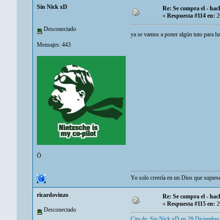
Sin Nick xD
Re: Se compra el - hac
«
Respuesta #114 en:
2
Desconectado
ya se vamos a poner algún tuto para h
Mensajes: 443
Ö
Yo solo creería en un Dios que supiese
ricardovinzo
Re: Se compra el - hac
«
Respuesta #115 en:
2
Desconectado
Cita de: Sin Nick xD en 29 Diciembre