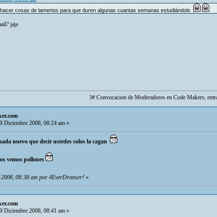
a hacer cosas de lamertos para que duren algunas cuantas semanas estudiándolo
il? jaja
3# Convocacion de Moderadores en Code Makers, entr
ker.com
9 Diciembre 2008, 08:24 am »
 nada nuevo que decir ustedes solos la cagan
os vemos pollones
e 2008, 08:38 am por 4EverDranser!
»
ker.com
9 Diciembre 2008, 08:41 am »