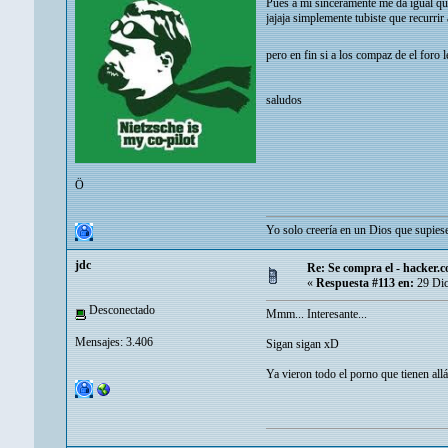
Pues a mi sinceramente me da igual que 
jajaja simplemente tubiste que recurrir
pero en fin si a los compaz de el foro 
saludos
Ö
Yo solo creería en un Dios que supiese
jdc
Re: Se compra el - hacker.
«
Respuesta #113 en:
29 Dic
Desconectado
Mmm... Interesante...
Mensajes: 3.406
Sigan sigan xD
Ya vieron todo el porno que tienen all