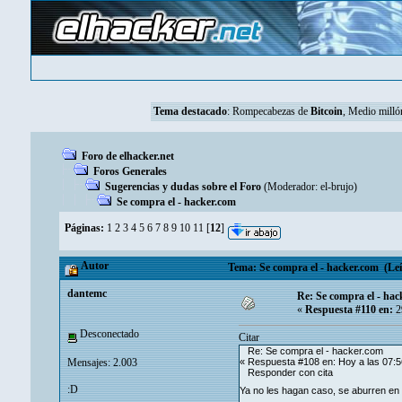
Tema destacado
:
Rompecabezas de
Bitcoin
, Medio mill
Foro de elhacker.net
Foros Generales
Sugerencias y dudas sobre el Foro
(Moderador:
el-brujo
)
Se compra el - hacker.com
Páginas:
1
2
3
4
5
6
7
8
9
10
11
[
12
]
Autor
Tema: Se compra el - hacker.com (Leí
dantemc
Re: Se compra el - hac
«
Respuesta #110 en:
2
Desconectado
Citar
Re: Se compra el - hacker.com
Mensajes: 2.003
« Respuesta #108 en: Hoy a las 07:5
Responder con cita
:D
Ya no les hagan caso, se aburren en