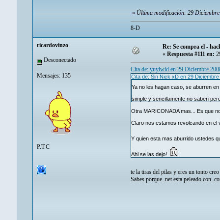
«
Última modificación: 29 Diciembr
8-D
ricardovinzo
Re: Se compra el - hac
«
Respuesta #111 en:
29
Desconectado
Cita de: yuyiwid en 29 Diciembre 200
Mensajes: 135
Cita de: Sin Nick xD en 29 Diciembr
Ya no les hagan caso, se aburren en
simple y sencillamente no saben per
Otra MARICONADA mas... Es que no 
Claro nos estamos revolcando en el 
Y quien esta mas aburrido ustedes 
P.T.C
Ahi se las dejo!
te la tiras del pilas y eres un tonto c
Sabes porque .net esta peleado con .co