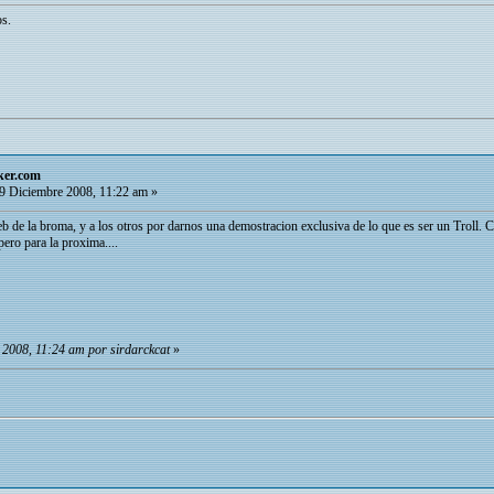
os.
ker.com
9 Diciembre 2008, 11:22 am »
b de la broma, y a los otros por darnos una demostracion exclusiva de lo que es ser un Troll. 
pero para la proxima....
 2008, 11:24 am por sirdarckcat
»