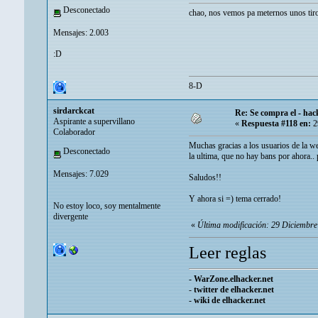
Desconectado
chao, nos vemos pa meternos unos tir
Mensajes: 2.003
:D
8-D
sirdarckcat
Re: Se compra el - hac
Aspirante a supervillano
«
Respuesta #118 en:
2
Colaborador
Muchas gracias a los usuarios de la we
Desconectado
la ultima, que no hay bans por ahora.. 
Mensajes: 7.029
Saludos!!
Y ahora si =) tema cerrado!
No estoy loco, soy mentalmente
divergente
«
Última modificación: 29 Diciembre
Leer reglas
-
WarZone.elhacker.net
-
twitter de elhacker.net
-
wiki de elhacker.net