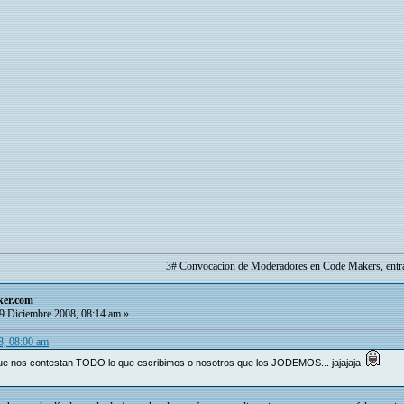
3# Convocacion de Moderadores en Code Makers, entr
ker.com
9 Diciembre 2008, 08:14 am »
8, 08:00 am
que nos contestan TODO lo que escribimos o nosotros que los JODEMOS... jajajaja