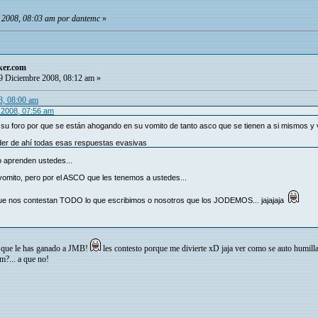
e 2008, 08:03 am por dantemc
»
ker.com
 Diciembre 2008, 08:12 am »
8, 08:00 am
e 2008, 07:56 am
 su foro por que se están ahogando en su vomito de tanto asco que se tienen a si mismos y
der de ahí todas esas respuestas evasivas
aprenden ustedes...
vomito, pero por el ASCO que les tenemos a ustedes...
que nos contestan TODO lo que escribimos o nosotros que los JODEMOS... jajajaja
reo que le has ganado a JMB!
les contesto porque me divierte xD jaja ver como se auto humil
m?... a que no!