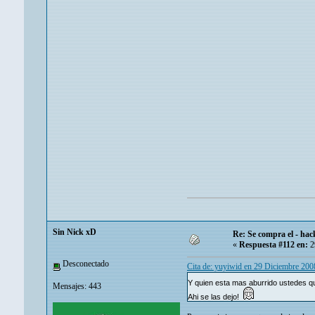
Sin Nick xD
Re: Se compra el - hac
«
Respuesta #112 en:
2
Desconectado
Cita de: yuyiwid en 29 Diciembre 200
Y quien esta mas aburrido ustedes 
Mensajes: 443
Ahi se las dejo!