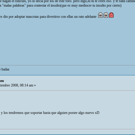
hagan el ridículo, yo lo decía por los de este foro. pero digo,ni tu te crees eso. y te falta ca
 a "malas palabras" para contestar el insulto(que es muy mediocre tu insulto por cierto)
les dio por adoptar mascotas para divertirse con ellas un rato adelante
 bailar.
com
iembre 2008, 08:14 am »
á y los tendremos que soportar hasta que alguien postee algo nuevo xD