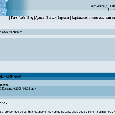
Bienvenido(a),
Visi
¿Perdi
|
Foro
|
Web
|
Blog
|
Ayuda
|
Buscar
|
Ingresar
|
Registrarse
|
7 Agosto 2026, 18:11 p
ón USD en premios
do 47,049 veces)
ker.com
9 Diciembre 2008, 08:01 am »
6:33 »
 su foro por que se están ahogando en su vomito de tanto asco que se tienen a si mismos y