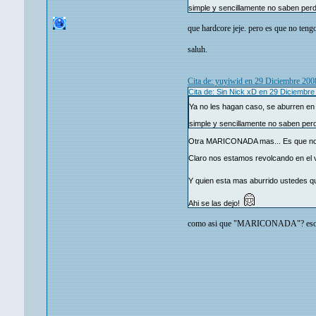
simple y sencillamente no saben per
que hardcore jeje. pero es que no ten
saluh.
Cita de: yuyiwid en 29 Diciembre 200
Cita de: Sin Nick xD en 29 Diciembr
Ya no les hagan caso, se aburren en
simple y sencillamente no saben per
Otra MARICONADA mas... Es que no 
Claro nos estamos revolcando en el 
Y quien esta mas aburrido ustedes 
Ahi se las dejo!
como asi que "MARICONADA"? eso que