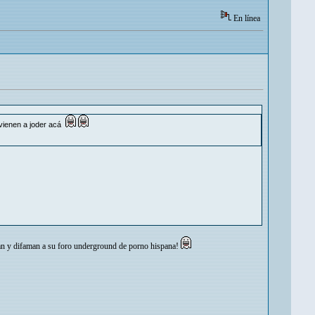
En línea
 vienen a joder acá
lan y difaman a su foro underground de porno hispana!