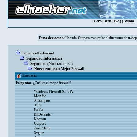
|
Foro
|
Web
|
Blog
|
Ayuda
|
Tema destacado
:
Usando
Git
para manipular el directorio de trabaj
Foro de elhacker.net
Seguridad Informática
Seguridad
(Moderador:
r32
)
Nueva encuesta: Mejor Firewall
Encuesta
Pregunta:
¿Cuál es el mejor firewall?
Windows Firewall XP SP2
McAfee
Ashampoo
AVG
Panda
BitDefender
Norman
Outpost
ZoneAlarm
Sygate