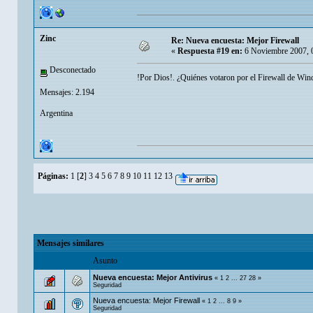
Zinc
Re: Nueva encuesta: Mejor Firewall
«
Respuesta #19 en:
6 Noviembre 2007, 
Desconectado
!Por Dios!. ¿Quiénes votaron por el Firewall de W
Mensajes: 2.194
Argentina
Páginas:
1
[
2
]
3
4
5
6
7
8
9
10
11
12
13
Mensajes similares
Asunto
Nueva encuesta: Mejor Antivirus
«
1
2
...
27
28
»
Seguridad
Nueva encuesta: Mejor Firewall
«
1
2
...
8
9
»
Seguridad