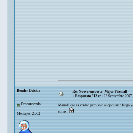
Bender-Deicide
Re: Nueva encuesta: Mejor Firewall
«
Respuesta #12 en:
22 Septiembre 2007,
Desconectado
MarioH eso es verdad pero solo al ejecutarse luego ya
comen
Mensajes: 2.662