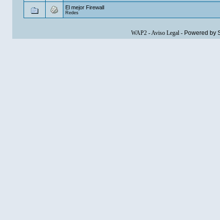
El mejor Firewall
Redes
WAP2
-
Aviso Legal
-
Powered by 