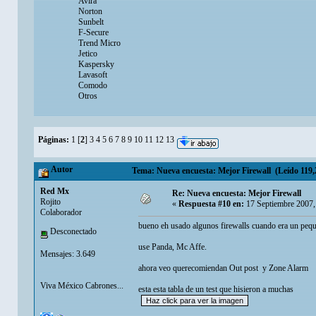
Avira
Norton
Sunbelt
F-Secure
Trend Micro
Jetico
Kaspersky
Lavasoft
Comodo
Otros
Páginas:
1
[
2
]
3
4
5
6
7
8
9
10
11
12
13
Autor
Tema: Nueva encuesta: Mejor Firewall (Leído 119,
Red Mx
Re: Nueva encuesta: Mejor Firewall
Rojito
«
Respuesta #10 en:
17 Septiembre 2007,
Colaborador
bueno eh usado algunos firewalls cuando era un peq
Desconectado
use Panda, Mc Affe.
Mensajes: 3.649
ahora veo querecomiendan Out post y Zone Alarm
Viva México Cabrones...
esta esta tabla de un test que hisieron a muchas