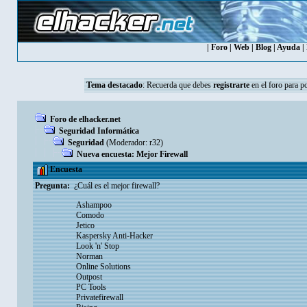
|
Foro
|
Web
|
Blog
|
Ayuda
|
Tema destacado
:
Recuerda que debes
registrarte
en el foro para p
Foro de elhacker.net
Seguridad Informática
Seguridad
(Moderador:
r32
)
Nueva encuesta: Mejor Firewall
Encuesta
Pregunta:
¿Cuál es el mejor firewall?
Ashampoo
Comodo
Jetico
Kaspersky Anti-Hacker
Look 'n' Stop
Norman
Online Solutions
Outpost
PC Tools
Privatefirewall