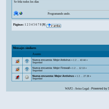
Se feliz todos los días
Programando ando.
Páginas:
1
2
3
4
5
6
7
8
[
9
]
Mensajes similares
Asunto
Nueva encuesta: Mejor Antivirus
«
1
2
...
43
44
»
Seguridad
Nueva encuesta: Mejor Firewall
«
1
2
...
12
13
»
Seguridad
Nueva encuesta: Mejor Antivirus
«
1
2
...
27
28
»
Seguridad
WAP2
-
Aviso Legal
-
Powered by 