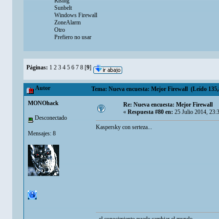
Rising
Sunbelt
Windows Firewall
ZoneAlarm
Otro
Prefiero no usar
Páginas:
1
2
3
4
5
6
7
8
[
9
]
Autor
Tema: Nueva encuesta: Mejor Firewall (Leído 135,
MONOhack
Re: Nueva encuesta: Mejor Firewall
«
Respuesta #80 en:
25 Julio 2014, 23:
Desconectado
Kaspersky con serteza...
Mensajes: 8