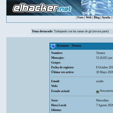
|
Foro
|
Web
|
Blog
|
Ayuda
|
Tema destacado
:
Trabajando con las ramas de git (tercera parte)
Resumen - Tirenex
Nombre:
Tirenex
Mensajes:
52 (0,021 por 
Grupo:
Fecha de registro:
8 Octubre 20
Última vez activo:
20 Mayo 2026
Email:
oculto
Web:
Desconect
Estado actual:
Sexo:
Masculino
Hora Local:
7 Agosto 202
Idioma: