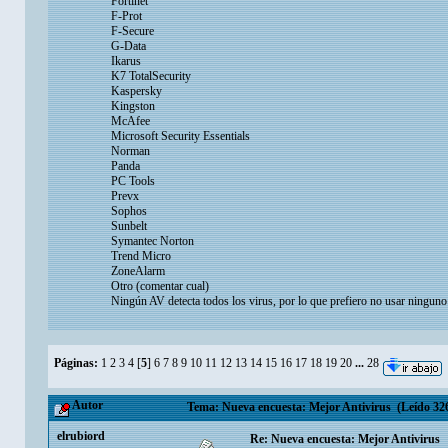
Fortinet
F-Prot
F-Secure
G-Data
Ikarus
K7 TotalSecurity
Kaspersky
Kingston
McAfee
Microsoft Security Essentials
Norman
Panda
PC Tools
Prevx
Sophos
Sunbelt
Symantec Norton
Trend Micro
ZoneAlarm
Otro (comentar cual)
Ningún AV detecta todos los virus, por lo que prefiero no usar ninguno
Páginas:
1
2
3
4
[
5
]
6
7
8
9
10
11
12
13
14
15
16
17
18
19
20
...
28
Autor
Tema: Nueva encuesta: Mejor Antivirus (Leído 326
elrubiord
Re: Nueva encuesta: Mejor Antivirus