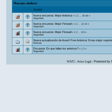
Mensajes similares
Asunto
Nueva encuesta: Mejor Antivirus
«
1
2
...
43
44
»
Seguridad
Nueva encuesta: Mejor Firewall
«
1
2
...
12
13
»
Seguridad
Nueva encuesta: Mejor Firewall
«
1
2
...
8
9
»
Seguridad
Nueva actualización de Avast! Free Antivirus 9 trae mejor soporte
Noticias
Encuesta: En que fallan los antivirus?
«
1
2
»
Seguridad
WAP2
-
Aviso Legal
-
Powered by 