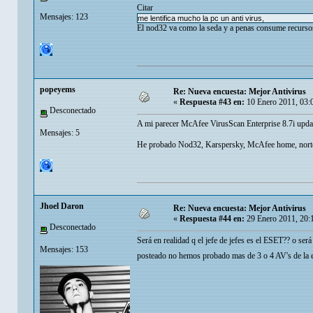
Citar
Mensajes: 123
me lentifica mucho la pc un anti virus,
El nod32 va como la seda y a penas consume recurso
popeyems
Re: Nueva encuesta: Mejor Antivirus
«
Respuesta #43 en:
10 Enero 2011, 03:
Desconectado
A mi parecer McAfee VirusScan Enterprise 8.7i upda
Mensajes: 5
He probado Nod32, Karspersky, McAfee home, norton, 
Jhoel Daron
Re: Nueva encuesta: Mejor Antivirus
«
Respuesta #44 en:
29 Enero 2011, 20:
Desconectado
Será en realidad q el jefe de jefes es el ESET?? o s
Mensajes: 153
posteado no hemos probado mas de 3 o 4 AV's de la e