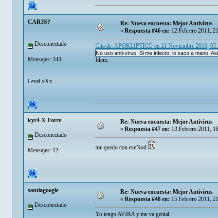
CAR3S?
Re: Nueva encuesta: Mejor Antivirus
«
Respuesta #46 en:
12 Febrero 2011, 2
Desconectado
Cita de: APOKLIPTICO en 21 Noviembre 2010, 05
No uso anti-virus. Si me infecto, lo saco a mano. A
Mensajes: 343
Idem.
Level xXx
kyr4-X-Force
Re: Nueva encuesta: Mejor Antivirus
«
Respuesta #47 en:
13 Febrero 2011, 1
Desconectado
me quedo con eseNod
Mensajes: 12
santiagoogle
Re: Nueva encuesta: Mejor Antivirus
«
Respuesta #48 en:
15 Febrero 2011, 2
Desconectado
Yo tengo AVIRA y me va genial.