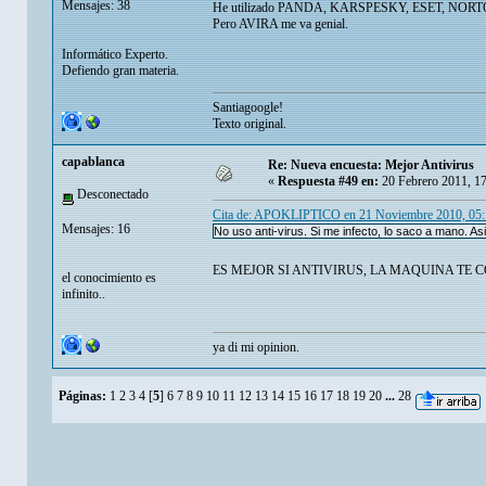
Mensajes: 38
He utilizado PANDA, KARSPESKY, ESET, NORTO
Pero AVIRA me va genial.
Informático Experto.
Defiendo gran materia.
Santiagoogle!
Texto original.
capablanca
Re: Nueva encuesta: Mejor Antivirus
«
Respuesta #49 en:
20 Febrero 2011, 1
Desconectado
Cita de: APOKLIPTICO en 21 Noviembre 2010, 05
Mensajes: 16
No uso anti-virus. Si me infecto, lo saco a mano. A
ES MEJOR SI ANTIVIRUS, LA MAQUINA TE C
el conocimiento es
infinito..
ya di mi opinion.
Páginas:
1
2
3
4
[
5
]
6
7
8
9
10
11
12
13
14
15
16
17
18
19
20
...
28