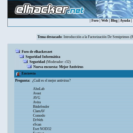
|
Foro
|
Web
|
Blog
|
Ayuda
|
Tema destacado
:
Introducción a la Factorización De Semiprimos 
Foro de elhacker.net
Seguridad Informática
Seguridad
(Moderador:
r32
)
Nueva encuesta: Mejor Antivirus
Encuesta
Pregunta:
¿Cuál es el mejor antivirus?
AhnLab
Avast
AVG
Avira
Bitdefender
ClamAV
Comodo
DrWeb
eScan
Eset NOD32