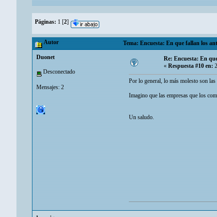
Páginas:
1
[
2
]
Autor
Tema: Encuesta: En que fallan los ant
Duonet
Re: Encuesta: En que 
«
Respuesta #10 en:
2
Desconectado
Por lo general, lo más molesto son las
Mensajes: 2
Imagino que las empresas que los comer
Un saludo.