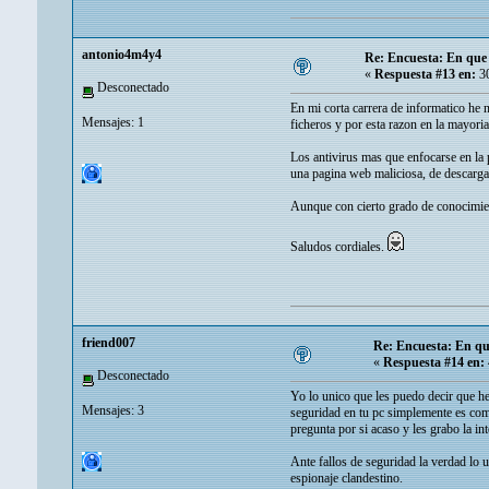
antonio4m4y4
Re: Encuesta: En que f
«
Respuesta #13 en:
30
Desconectado
En mi corta carrera de informatico he 
Mensajes: 1
ficheros y por esta razon en la mayori
Los antivirus mas que enfocarse en la 
una pagina web maliciosa, de descarga
Aunque con cierto grado de conocimien
Saludos cordiales.
friend007
Re: Encuesta: En que
«
Respuesta #14 en:
Desconectado
Yo lo unico que les puedo decir que h
Mensajes: 3
seguridad en tu pc simplemente es como
pregunta por si acaso y les grabo la in
Ante fallos de seguridad la verdad lo 
espionaje clandestino.