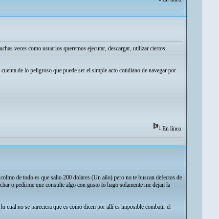
uchas veces como usuarios queremos ejecutar, descargar, utilizar ciertos
e cuenta de lo peligroso que puede ser el simple acto cotidiano de navegar por
En línea
 colmo de todo es que salio 200 dolares (Un año) pero no te buscan defectos de
cuchar o pedirme que consulte algo con gusto lo hago solamente me dejan la
lo cual no se pareciera que es como dicen por allí es imposible combatir el