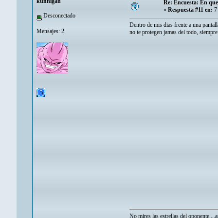
kunnigan
Re: Encuesta: En que 
«
Respuesta #11 en:
7 
Desconectado
Dentro de mis dias frente a una pantall
Mensajes: 2
no te protegen jamas del todo, siempre 
No mires las estrellas del oponente....a