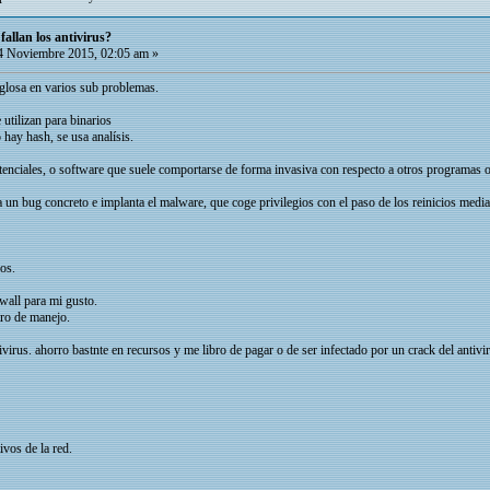
allan los antivirus?
 Noviembre 2015, 02:05 am »
sglosa en varios sub problemas.
 utilizan para binarios
hay hash, se usa analísis.
enciales, o software que suele comportarse de forma invasiva con respecto a otros programas o 
un bug concreto e implanta el malware, que coge privilegios con el paso de los reinicios media
os.
ewall para mi gusto.
tro de manejo.
virus. ahorro bastnte en recursos y me libro de pagar o de ser infectado por un crack del antivi
ivos de la red.