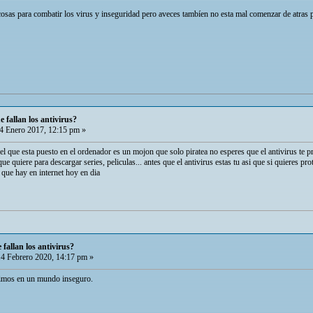
osas para combatir los virus y inseguridad pero aveces tambíen no esta mal comenzar de atras 
 fallan los antivirus?
4 Enero 2017, 12:15 pm »
 el que esta puesto en el ordenador es un mojon que solo piratea no esperes que el antivirus te 
que quiere para descargar series, peliculas... antes que el antivirus estas tu asi que si quieres 
 que hay en internet hoy en dia
fallan los antivirus?
4 Febrero 2020, 14:17 pm »
vimos en un mundo inseguro.