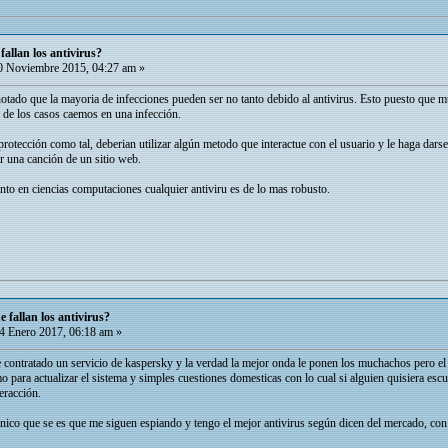
allan los antivirus?
 Noviembre 2015, 04:27 am »
notado que la mayoria de infecciones pueden ser no tanto debido al antivirus. Esto puesto que m
a de los casos caemos en una infección.
protección como tal, deberian utilizar algún metodo que interactue con el usuario y le haga dars
r una canción de un sitio web.
to en ciencias computaciones cualquier antiviru es de lo mas robusto.
 fallan los antivirus?
4 Enero 2017, 06:18 am »
e contratado un servicio de kaspersky y la verdad la mejor onda le ponen los muchachos pero el
 para actualizar el sistema y simples cuestiones domesticas con lo cual si alguien quisiera es
teracción.
unico que se es que me siguen espiando y tengo el mejor antivirus según dicen del mercado, con 