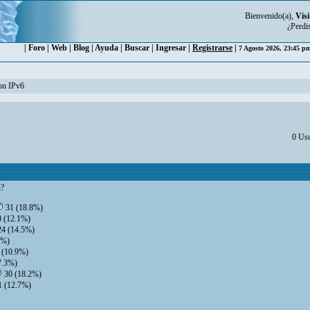
Bienvenido(a),
Visi
¿Perdi
|
Foro
|
Web
|
Blog
|
Ayuda
|
Buscar
|
Ingresar
|
Registrarse
|
7 Agosto 2026, 23:45 
con IPv6
0 Usu
n?
31 (18.8%)
 (12.1%)
4 (14.5%)
5%)
 (10.9%)
7.3%)
30 (18.2%)
 (12.7%)