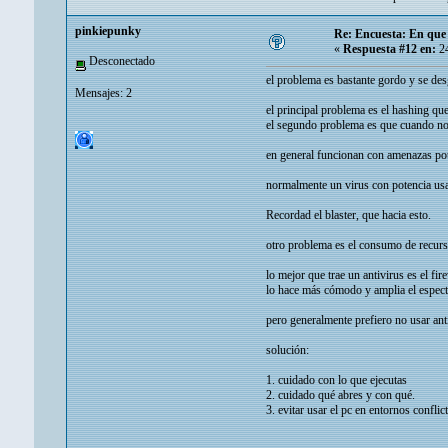
pinkiepunky
Re: Encuesta: En que f
«
Respuesta #12 en:
24
Desconectado
el problema es bastante gordo y se de
Mensajes: 2
el principal problema es el hashing que
el segundo problema es que cuando no 
en general funcionan con amenazas pot
normalmente un virus con potencia usa 
Recordad el blaster, que hacia esto.
otro problema es el consumo de recurs
lo mejor que trae un antivirus es el fir
lo hace más cómodo y amplia el espec
pero generalmente prefiero no usar anti
solución:
1. cuidado con lo que ejecutas
2. cuidado qué abres y con qué.
3. evitar usar el pc en entornos conflict