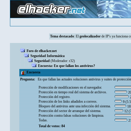
Tema destacado
: El
geolocalizador
de IP's ya funciona 
Foro de elhacker.net
Seguridad Informática
Seguridad
(Moderador:
r32
)
Encuesta: En que fallan los antivirus?
Encuesta
Pregunta:
En que fallan las actuales soluciones antivirus y suites de protecció
Protección de modificaciones en el navegador.
Protección en tiempo real del sistema de archivos.
20
Protección del registro.
2
Protección de los links añadidos a correos.
9 (5.
Bloqueo del antivirus ante una infección del sistema.
18
Protección del sector de arranque del sistema.
12 (
Protección contra falsas soluciones de limpieza.
Todas.
21
Total de votos: 84