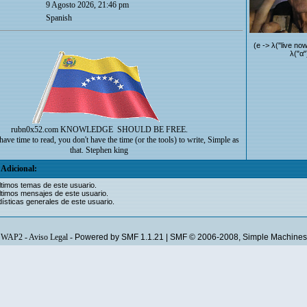
9 Agosto 2026, 21:46 pm
Spanish
(e -> λ("live now
λ("α"
rubn0x52.com
KNOWLEDGE SHOULD BE FREE.
have time to read, you don't have the time (or the tools) to write, Simple as
that. Stephen king
Adicional:
ltimos temas de este usuario.
ltimos mensajes de este usuario.
ísticas generales de este usuario.
WAP2
-
Aviso Legal
-
Powered by SMF 1.1.21
|
SMF © 2006-2008, Simple Machines