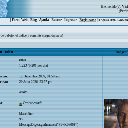
Bienvenido(a),
Visi
¿Perdi
|
Foro
|
Web
|
Blog
|
Ayuda
|
Buscar
|
Ingresar
|
Registrarse
|
9 Agosto 2026, 15:46 
 de trabajo, el índice y commits (segunda parte)
 - rub'n
Imagen/
rub'n
1.223 (0,201 por día)
istro:
12 Diciembre 2009, 01:58 am
ctivo:
20 Julio 2026, 23:57 pm
oculto
Desconectado
l:
Masculino
95
MessageDigest.getInstance("F#+K0x00F")