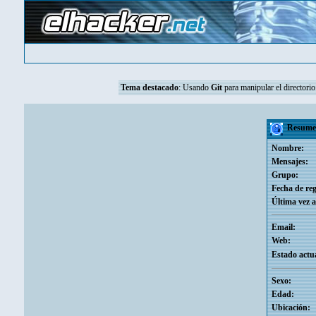
Tema destacado
:
Usando
Git
para manipular el directorio
Resumen
Nombre:
Mensajes:
Grupo:
Fecha de reg
Última vez a
Email:
Web:
Estado actua
Sexo:
Edad:
Ubicación: