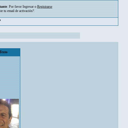
tante
. Por favor
Ingresar
o
Registrarse
ste tu
email de activación?
.
pm
Texto