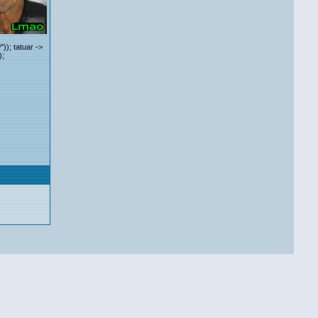
")); tatuar ->
);