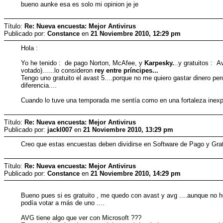
bueno aunke esa es solo mi opinion je je
Título:
Re: Nueva encuesta: Mejor Antivirus
Publicado por:
Constance
en
21 Noviembre 2010, 12:29 pm
Hola :
Yo he tenido : de pago Norton, McAfee, y
Karpesky.
..y gratuitos : 
votado)......lo consideron
rey entre príncipes...
Tengo uno gratuito el avast 5....porque no me quiero gastar dinero pero
diferencia....
Cuando lo tuve una temporada me sentía como en una fortaleza inexpu
Título:
Re: Nueva encuesta: Mejor Antivirus
Publicado por:
‭‭‭‭jackl007
en
21 Noviembre 2010, 13:29 pm
Creo que estas encuestas deben dividirse en Software de Pago y Grat
Título:
Re: Nueva encuesta: Mejor Antivirus
Publicado por:
Constance
en
21 Noviembre 2010, 14:29 pm
Bueno pues si es gratuito , me quedo con avast y avg ....aunque no he
podía votar a más de uno ....
AVG tiene algo que ver con Microsoft ???