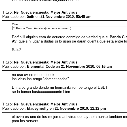
Título:
Re: Nueva encuesta: Mejor Antivirus
Publicado por:
5eth
en
21 Noviembre 2010, 05:48 am
Citar
El Panda Cloud Antivirus(me tiene admirado)
Porfin!!! alguien esta de acuerdo conmigo de verdad que el
Panda Clo
AV.
que sin lugar a dudas si lo usan se daran cuenta que esta entre los
Salu2.
Título:
Re: Nueva encuesta: Mejor Antivirus
Publicado por:
Elemental Code
en
21 Noviembre 2010, 06:16 am
no uso av en mi notebook.
los virus los tengo "domesticados"
En la pc grande donde mi hermanita rompe tengo el ESET.
se la banca bastaaaaaaaaante bien.
Título:
Re: Nueva encuesta: Mejor Antivirus
Publicado por:
bladeymolly
en
21 Noviembre 2010, 12:12 pm
el avira es uno de los mejores antivirus que ay aora aunke también me
para los servers