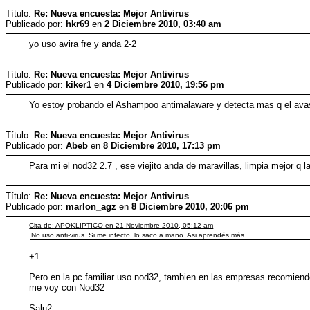
Título:
Re: Nueva encuesta: Mejor Antivirus
Publicado por:
hkr69
en
2 Diciembre 2010, 03:40 am
yo uso avira fre y anda 2-2
Título:
Re: Nueva encuesta: Mejor Antivirus
Publicado por:
kiker1
en
4 Diciembre 2010, 19:56 pm
Yo estoy probando el Ashampoo antimalaware y detecta mas q el ava
Título:
Re: Nueva encuesta: Mejor Antivirus
Publicado por:
Abeb
en
8 Diciembre 2010, 17:13 pm
Para mi el nod32 2.7 , ese viejito anda de maravillas, limpia mejor q l
Título:
Re: Nueva encuesta: Mejor Antivirus
Publicado por:
marlon_agz
en
8 Diciembre 2010, 20:06 pm
Cita de: APOKLIPTICO en 21 Noviembre 2010, 05:12 am
No uso anti-virus. Si me infecto, lo saco a mano. Asi aprendés más.
+1
Pero en la pc familiar uso nod32, tambien en las empresas recomiendo 
me voy con Nod32
Salu2