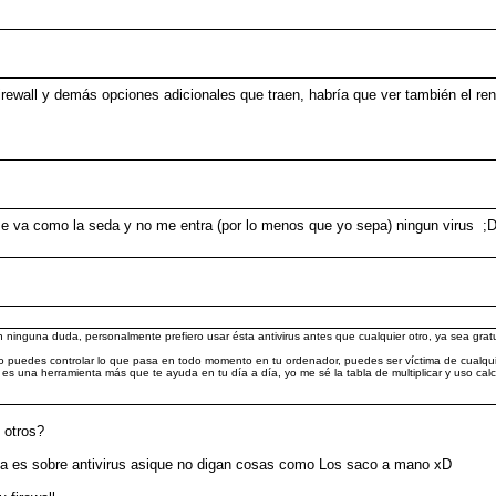
irewall y demás opciones adicionales que traen, habría que ver también el r
e va como la seda y no me entra (por lo menos que yo sepa) ningun virus ;
 ninguna duda, personalmente prefiero usar ésta antivirus antes que cualquier otro, ya sea grat
o puedes controlar lo que pasa en todo momento en tu ordenador, puedes ser víctima de cualqu
es una herramienta más que te ayuda en tu día a día, yo me sé la tabla de multiplicar y uso cal
n otros?
ta es sobre antivirus asique no digan cosas como Los saco a mano xD