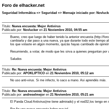
Foro de elhacker.net
Seguridad Informática => Seguridad => Mensaje iniciado por: Novluck
Título:
Nueva encuesta: Mejor Antivirus
Publicado por:
Novlucker
en
21 Noviembre 2010, 04:55 am
Bueno, creo que luego de haber tenido la anterior encuesta (http://f
cambiarla y dar paso a una nueva, ya que durante todo este tiempo alg
los que votaste en algún momento, quizás hayas cambiado de opinió
Resumiendo, a votar, de modo que les sirva a quienes preguntan por
Saludos
Título:
Re: Nueva encuesta: Mejor Antivirus
Publicado por:
APOKLIPTICO
en
21 Noviembre 2010, 05:12 am
No uso anti-virus. Si me infecto, lo saco a mano. Asi aprendés más.
Título:
Re: Nueva encuesta: Mejor Antivirus
Publicado por:
andreselmejor
en
21 Noviembre 2010, 05:21 am
El Panda Cloud Antivirus(me tiene admirado) y el nod32,los tengo en 
Por fin una nueva encuesta,haber que tal.