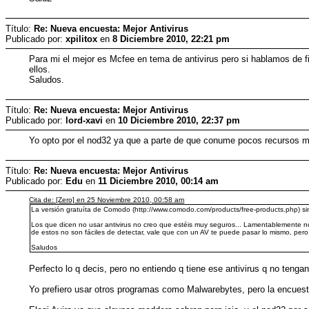
Título:
Re: Nueva encuesta: Mejor Antivirus
Publicado por:
xpilitox
en
8 Diciembre 2010, 22:21 pm
Para mi el mejor es Mcfee en tema de antivirus pero si hablamos de f
ellos.
Saludos.
Título:
Re: Nueva encuesta: Mejor Antivirus
Publicado por:
lord-xavi
en
10 Diciembre 2010, 22:37 pm
Yo opto por el nod32 ya que a parte de que conume pocos recursos m
Título:
Re: Nueva encuesta: Mejor Antivirus
Publicado por:
Edu
en
11 Diciembre 2010, 00:14 am
Cita de: [Zero] en 25 Noviembre 2010, 00:58 am
La versión gratuíta de Comodo (http://www.comodo.com/products/free-products.php) sin
Los que dicen no usar antivirus no creo que estéis muy seguros... Lamentablemente n
de estos no son fáciles de detectar, vale que con un AV te puede pasar lo mismo, pero 
Saludos
Perfecto lo q decis, pero no entiendo q tiene ese antivirus q no tenga
Yo prefiero usar otros programas como Malwarebytes, pero la encues