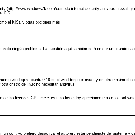
rity (http://www.windows7k.com/comodo-internet-security-antivirus-firewall-gra
al KIS.
omo el KIS), y otras opciones más
tenido ningún problema. La cuestión aquí también está en ser un usuario cau
mente wind xp y ubuntu 9.10 en el wind tengo el avast y en otra makina el n
 otra dristro de linux no necesitan antivirus
o de las licencas GPL jejejej es mas los estoy apreciando mas q los software
n un co... yo prefiero desactivar el autorun, estar pendiendte del sistema y c