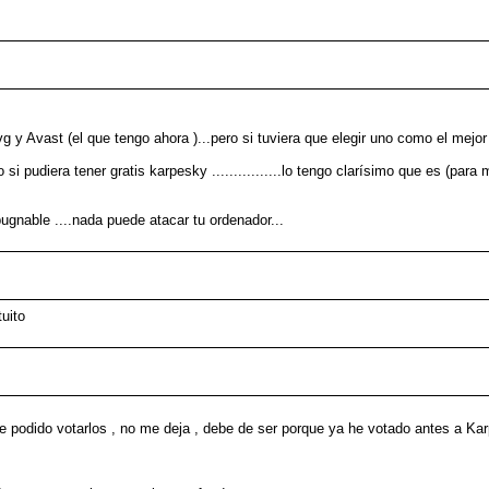
Avg y Avast (el que tengo ahora )...pero si tuviera que elegir uno como el mej
 si pudiera tener gratis karpesky ................lo tengo clarísimo que es (pa
gnable ....nada puede atacar tu ordenador...
uito
 podido votarlos , no me deja , debe de ser porque ya he votado antes a Karpe