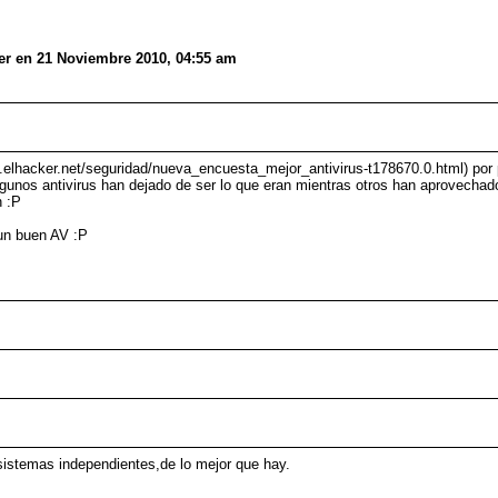
er en 21 Noviembre 2010, 04:55 am
oro.elhacker.net/seguridad/nueva_encuesta_mejor_antivirus-t178670.0.html) po
unos antivirus han dejado de ser lo que eran mientras otros han aprovechado 
n :P
 un buen AV :P
sistemas independientes,de lo mejor que hay.