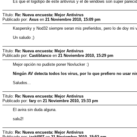
Es que el logotipo de este antivirus y el de windows son super parecid
Título:
Re: Nueva encuesta: Mejor Antivirus
Publicado por:
Axus
en
21 Noviembre 2010, 15:09 pm
Kaspersky y Nod32 siempre seran mis prefieridos, pero lo de doy mi 
Un saludo ;)
Título:
Re: Nueva encuesta: Mejor Antivirus
Publicado por:
Castiblanco
en
21 Noviembre 2010, 15:29 pm
Mejor opción no pudiste poner Novlucker :)
Ningún AV detecta todos los virus, por lo que prefiero no usar n
Saludos...
Título:
Re: Nueva encuesta: Mejor Antivirus
Publicado por:
fary
en
21 Noviembre 2010, 15:33 pm
El avira sin duda alguna.
salu2!
Título:
Re: Nueva encuesta: Mejor Antivirus
Publicado por:
‭‭‭‭jackl007
en
21 Noviembre 2010, 15:52 pm