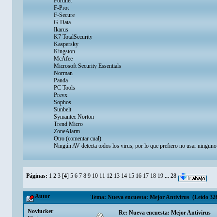
Fortinet
F-Prot
F-Secure
G-Data
Ikarus
K7 TotalSecurity
Kaspersky
Kingston
McAfee
Microsoft Security Essentials
Norman
Panda
PC Tools
Prevx
Sophos
Sunbelt
Symantec Norton
Trend Micro
ZoneAlarm
Otro (comentar cual)
Ningún AV detecta todos los virus, por lo que prefiero no usar ninguno
Páginas:
1
2
3
[
4
]
5
6
7
8
9
10
11
12
13
14
15
16
17
18
19
...
28
Autor
Tema: Nueva encuesta: Mejor Antivirus (Leído 326
Novlucker
Re: Nueva encuesta: Mejor Antivirus