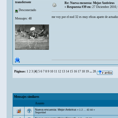
transfersote
Re: Nueva encuesta: Mejor Antivirus
«
Respuesta #39 en:
27 Diciembre 2010, 
Desconectado
me voy por el nod 32 es muy eficas aparte de actuali
Mensajes: 48
Páginas:
1
2
3
[
4
]
5
6
7
8
9
10
11
12
13
14
15
16
17
18
19
...
28
Mensajes similares
Asunto
Nueva encuesta: Mejor Antivirus
«
1
2
...
43
44
»
Seguridad