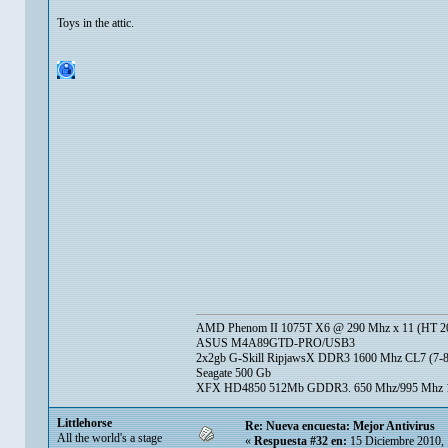
Toys in the attic.
AMD Phenom II 1075T X6 @ 290 Mhz x 11 (HT 20
ASUS M4A89GTD-PRO/USB3
2x2gb G-Skill RipjawsX DDR3 1600 Mhz CL7 (7-8
Seagate 500 Gb
XFX HD4850 512Mb GDDR3. 650 Mhz/995 Mhz 1.
Littlehorse
Re: Nueva encuesta: Mejor Antivirus
All the world's a stage
«
Respuesta #32 en:
15 Diciembre 2010, 