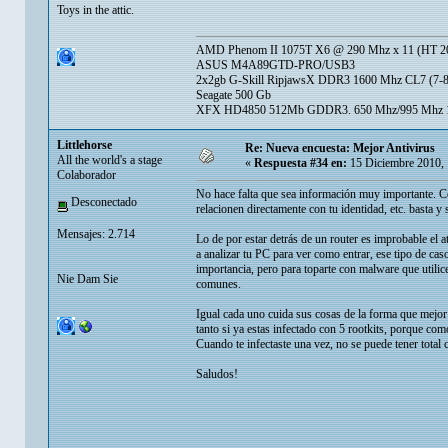
Toys in the attic.
AMD Phenom II 1075T X6 @ 290 Mhz x 11 (HT 20
ASUS M4A89GTD-PRO/USB3
2x2gb G-Skill RipjawsX DDR3 1600 Mhz CL7 (7-8
Seagate 500 Gb
XFX HD4850 512Mb GDDR3. 650 Mhz/995 Mhz 1.
Littlehorse
Re: Nueva encuesta: Mejor Antivirus
All the world's a stage
«
Respuesta #34 en:
15 Diciembre 2010, 
Colaborador
No hace falta que sea información muy importante. 
Desconectado
relacionen directamente con tu identidad, etc. basta y 
Mensajes: 2.714
Lo de por estar detrás de un router es improbable el a
a analizar tu PC para ver como entrar, ese tipo de c
importancia, pero para toparte con malware que utilice
Nie Dam Sie
comunes.
Igual cada uno cuida sus cosas de la forma que mejor
tanto si ya estas infectado con 5 rootkits, porque co
Cuando te infectaste una vez, no se puede tener total
Saludos!