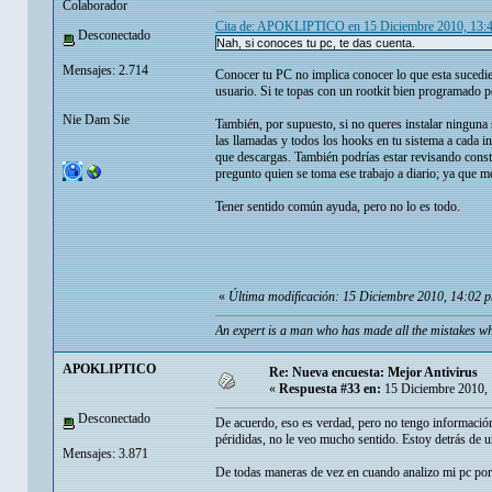
Colaborador
Cita de: APOKLIPTICO en 15 Diciembre 2010, 13:
Desconectado
Nah, si conoces tu pc, te das cuenta.
Mensajes: 2.714
Conocer tu PC no implica conocer lo que esta sucedie
usuario. Si te topas con un rootkit bien programado p
Nie Dam Sie
También, por supuesto, si no queres instalar ninguna
las llamadas y todos los hooks en tu sistema a cada i
que descargas. También podrías estar revisando const
pregunto quien se toma ese trabajo a diario; ya que m
Tener sentido común ayuda, pero no lo es todo.
«
Última modificación: 15 Diciembre 2010, 14:02 p
An expert is a man who has made all the mistakes wh
APOKLIPTICO
Re: Nueva encuesta: Mejor Antivirus
«
Respuesta #33 en:
15 Diciembre 2010, 
Desconectado
De acuerdo, eso es verdad, pero no tengo información 
pérididas, no le veo mucho sentido. Estoy detrás de u
Mensajes: 3.871
De todas maneras de vez en cuando analizo mi pc por