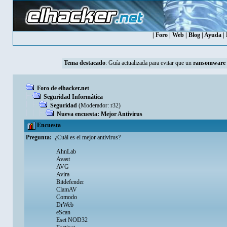
|
Foro
|
Web
|
Blog
|
Ayuda
|
Tema destacado
:
Guía actualizada para evitar que un
ransomware
Foro de elhacker.net
Seguridad Informática
Seguridad
(Moderador:
r32
)
Nueva encuesta: Mejor Antivirus
Encuesta
Pregunta:
¿Cuál es el mejor antivirus?
AhnLab
Avast
AVG
Avira
Bitdefender
ClamAV
Comodo
DrWeb
eScan
Eset NOD32