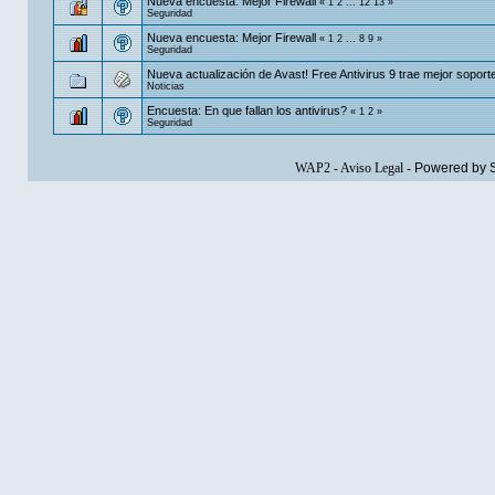
Nueva encuesta: Mejor Firewall
«
1
2
...
12
13
»
Seguridad
Nueva encuesta: Mejor Firewall
«
1
2
...
8
9
»
Seguridad
Nueva actualización de Avast! Free Antivirus 9 trae mejor soporte
Noticias
Encuesta: En que fallan los antivirus?
«
1
2
»
Seguridad
WAP2
-
Aviso Legal
-
Powered by 