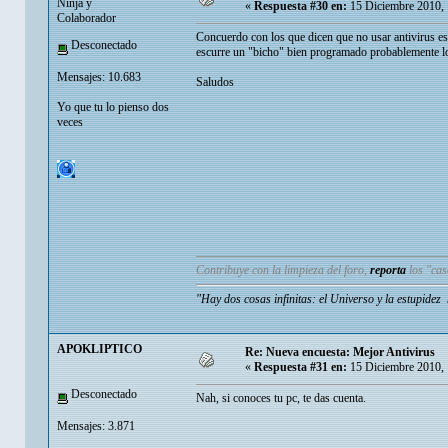
Ninja y
«
Respuesta #30 en:
15 Diciembre 2010, 
Colaborador
Concuerdo con los que dicen que no usar antivirus es u
Desconectado
escurre un "bicho" bien programado probablemente lo 
Mensajes: 10.683
Saludos
Yo que tu lo pienso dos
veces
Contribuye con la limpieza del foro,
reporta
los "ca
"Hay dos cosas infinitas: el Universo y la estupide
APOKLIPTICO
Re: Nueva encuesta: Mejor Antivirus
«
Respuesta #31 en:
15 Diciembre 2010, 
Desconectado
Nah, si conoces tu pc, te das cuenta.
Mensajes: 3.871